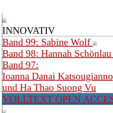
INNOVATIV
Band 99: Sabine Wolf
Band 98: Hannah Schönla
Band 97:
Ioanna Danai Katsougiann
und Ha Thao Suong Vu
VOLLTEXT OPEN ACCE