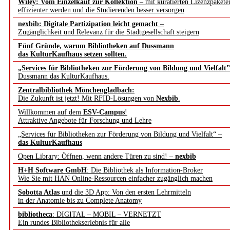
Wiley: Vom Einzelkauf zur Kollektion
– mit kuratierten Lizenzpakete
effizienter werden und die Studierenden besser versorgen
nexbib: Digitale Partizipation leicht gemacht
–
Zugänglichkeit und Relevanz für die Stadtgesellschaft steigern
Fünf Gründe, warum Bibliotheken auf Dussmann
das KulturKaufhaus setzen sollten.
„Services für Bibliotheken zur Förderung von Bildung und Vielfalt”
Dussmann das KulturKaufhaus.
Zentralbibliothek Mönchengladbach:
Die Zukunft ist jetzt! Mit RFID-Lösungen von
Nexbib
.
Willkommen auf dem
ESV-Campus
!
Attraktive Angebote für Forschung und Lehre
„Services für Bibliotheken zur Förderung von Bildung und Vielfalt“ –
das KulturKaufhaus
Open Library: Öffnen, wenn andere Türen zu sind! –
nexbib
H+H Software GmbH
: Die Bibliothek als Information-Broker
Wie Sie mit HAN Online-Ressourcen einfacher zugänglich machen
Sobotta Atlas
und die 3D App: Von den ersten Lehrmitteln
in der Anatomie bis zu Complete Anatomy
bibliotheca
: DIGITAL – MOBIL – VERNETZT
Ein rundes Bibliothekserlebnis für alle