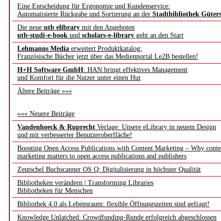
Eine Entscheidung für Ergonomie und Kundenservice:
Automatisierte Rückgabe und Sortierung an der
Stadtbibliothek Güter
Die neue
utb elibrary
mit den Angeboten
utb-studi-e-book
und
scholars-e-library
geht an den Start
Lehmanns Media
erweitert Produktkatalog:
Französische Bücher jetzt über das Medienportal Le2B bestellen!
H+H Software GmbH
: HAN bringt effektives Management
und Komfort für die Nutzer unter einen Hut
Ältere Beiträge »»»
««« Neuere Beiträge
Vandenhoeck & Ruprecht
Verlage: Unsere eLibrary in neuem Design
und mit verbesserter Benutzeroberfläche!
Boosting Open Access Publications with Content Marketing – Why conte
marketing matters to open access publications and publishers
Zeutschel Buchscanner OS Q: Digitalisierung in höchster Qualität
Bibliotheken verändern | Transforming Libraries
Bibliotheken für Menschen
Bibliothek 4.0 als Lebensraum: flexible Öffnungszeiten sind gefragt!
Knowledge Unlatched: Crowdfunding-Runde erfolgreich abgeschlossen