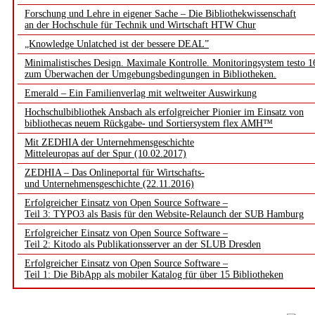
Forschung und Lehre in eigener Sache – Die Bibliothekwissenschaft
an der Hochschule für Technik und Wirtschaft HTW Chur
„Knowledge Unlatched ist der bessere DEAL”
Minimalistisches Design. Maximale Kontrolle. Monitoringsystem testo 1
zum Überwachen der Umgebungsbedingungen in Bibliotheken.
Emerald – Ein Familienverlag mit weltweiter Auswirkung
Hochschulbibliothek Ansbach als erfolgreicher Pionier im Einsatz von
bibliothecas neuem Rückgabe- und Sortiersystem flex AMH™
Mit ZEDHIA der Unternehmensgeschichte
Mitteleuropas auf der Spur (10.02.2017)
ZEDHIA – Das Onlineportal für Wirtschafts-
und Unternehmensgeschichte (22.11.2016)
Erfolgreicher Einsatz von Open Source Software –
Teil 3: TYPO3 als Basis für den Website-Relaunch der SUB Hamburg
Erfolgreicher Einsatz von Open Source Software –
Teil 2: Kitodo als Publikationsserver an der SLUB Dresden
Erfolgreicher Einsatz von Open Source Software –
Teil 1: Die BibApp als mobiler Katalog für über 15 Bibliotheken