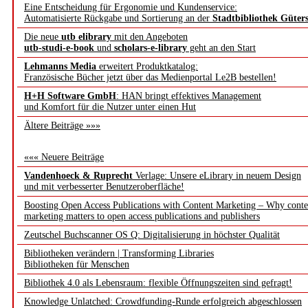
Eine Entscheidung für Ergonomie und Kundenservice:
Automatisierte Rückgabe und Sortierung an der
Stadtbibliothek Güter
Die neue
utb elibrary
mit den Angeboten
utb-studi-e-book
und
scholars-e-library
geht an den Start
Lehmanns Media
erweitert Produktkatalog:
Französische Bücher jetzt über das Medienportal Le2B bestellen!
H+H Software GmbH
: HAN bringt effektives Management
und Komfort für die Nutzer unter einen Hut
Ältere Beiträge »»»
««« Neuere Beiträge
Vandenhoeck & Ruprecht
Verlage: Unsere eLibrary in neuem Design
und mit verbesserter Benutzeroberfläche!
Boosting Open Access Publications with Content Marketing – Why conte
marketing matters to open access publications and publishers
Zeutschel Buchscanner OS Q: Digitalisierung in höchster Qualität
Bibliotheken verändern | Transforming Libraries
Bibliotheken für Menschen
Bibliothek 4.0 als Lebensraum: flexible Öffnungszeiten sind gefragt!
Knowledge Unlatched: Crowdfunding-Runde erfolgreich abgeschlossen