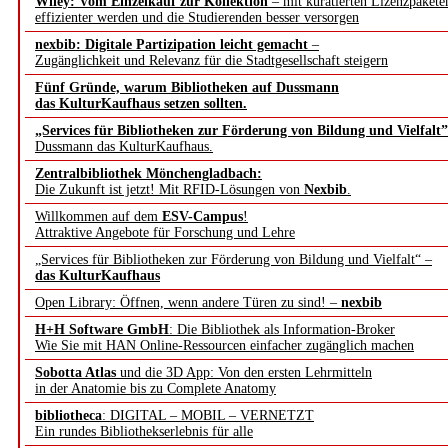
Wiley: Vom Einzelkauf zur Kollektion
– mit kuratierten Lizenzpakete
effizienter werden und die Studierenden besser versorgen
nexbib: Digitale Partizipation leicht gemacht
–
Zugänglichkeit und Relevanz für die Stadtgesellschaft steigern
Fünf Gründe, warum Bibliotheken auf Dussmann
das KulturKaufhaus setzen sollten.
„Services für Bibliotheken zur Förderung von Bildung und Vielfalt”
Dussmann das KulturKaufhaus.
Zentralbibliothek Mönchengladbach:
Die Zukunft ist jetzt! Mit RFID-Lösungen von
Nexbib
.
Willkommen auf dem
ESV-Campus
!
Attraktive Angebote für Forschung und Lehre
„Services für Bibliotheken zur Förderung von Bildung und Vielfalt“ –
das KulturKaufhaus
Open Library: Öffnen, wenn andere Türen zu sind! –
nexbib
H+H Software GmbH
: Die Bibliothek als Information-Broker
Wie Sie mit HAN Online-Ressourcen einfacher zugänglich machen
Sobotta Atlas
und die 3D App: Von den ersten Lehrmitteln
in der Anatomie bis zu Complete Anatomy
bibliotheca
: DIGITAL – MOBIL – VERNETZT
Ein rundes Bibliothekserlebnis für alle