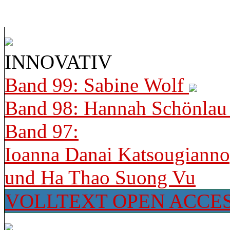
INNOVATIV
Band 99: Sabine Wolf
Band 98: Hannah Schönla
Band 97:
Ioanna Danai Katsougiann
und Ha Thao Suong Vu
VOLLTEXT OPEN ACCE