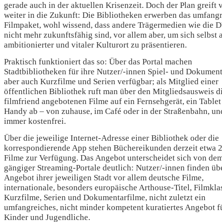
gerade auch in der aktuellen Krisenzeit. Doch der Plan greift v
weiter in die Zukunft: Die Bibliotheken erwerben das umfang
Filmpaket, wohl wissend, dass andere Trägermedien wie die
nicht mehr zukunftsfähig sind, vor allem aber, um sich selbst 
ambitionierter und vitaler Kulturort zu präsentieren.
Praktisch funktioniert das so: Über das Portal machen
Stadtbibliotheken für ihre Nutzer/-innen Spiel- und Dokument
aber auch Kurzfilme und Serien verfügbar; als Mitglied einer
öffentlichen Bibliothek ruft man über den Mitgliedsausweis d
filmfriend angebotenen Filme auf ein Fernsehgerät, ein Tablet
Handy ab – von zuhause, im Café oder in der Straßenbahn, un
immer kostenfrei.
Über die jeweilige Internet-Adresse einer Bibliothek oder die
korrespondierende App stehen Büchereikunden derzeit etwa 
Filme zur Verfügung. Das Angebot unterscheidet sich von de
gängiger Streaming-Portale deutlich: Nutzer/-innen finden üb
Angebot ihrer jeweiligen Stadt vor allem deutsche Filme,
internationale, besonders europäische Arthouse-Titel, Filmklas
Kurzfilme, Serien und Dokumentarfilme, nicht zuletzt ein
umfangreiches, nicht minder kompetent kuratiertes Angebot f
Kinder und Jugendliche.