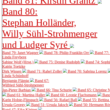
Band 81: Kirstin Grantz
Band 80:
Stephan Holländer,
Willy Sühl-Strohmenger
und Ludger Syré
Band 79: Janet Wagner
Band 78: Philip Franklin Orr
Band 77:
Linda Freyberg
Sabine Wolf (Hrsg.)
Band 75: Denise Rudolph
Band 74: Soph
Katrin Toetzke
Dirk Wissen
Band 71: Rahel Zoller
Band 70: Sabrina Lorenz
Linda Schünhoff
Benjamin Flämig
Band 67:
Wilfried Sühl-Strohmenger
Jan-Pieter Barbian
Band 66: Tina Schurig
Band 65: Christine 
Band 61: Martina Haller
Band 60:
Leonie Flachsmann
Band
Karin Holste-Flinspach
Band 56: Rafael Ball
Band 55: Bettina
Ursula Georgy
Band 51: Ursula Jaksch
Band 50:
Hermann Rös
Band 47: Eike Kleiner