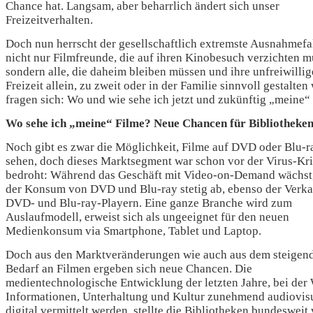
Chance hat. Langsam, aber beharrlich ändert sich unser
Freizeitverhalten.
Doch nun herrscht der gesellschaftlich extremste Ausnahmefal
nicht nur Filmfreunde, die auf ihren Kinobesuch verzichten m
sondern alle, die daheim bleiben müssen und ihre unfreiwillig
Freizeit allein, zu zweit oder in der Familie sinnvoll gestalten
fragen sich: Wo und wie sehe ich jetzt und zukünftig „meine“
Wo sehe ich „meine“ Filme? Neue Chancen für Bibliotheke
Noch gibt es zwar die Möglichkeit, Filme auf DVD oder Blu-r
sehen, doch dieses Marktsegment war schon vor der Virus-Kr
bedroht: Während das Geschäft mit Video-on-Demand wächst
der Konsum von DVD und Blu-ray stetig ab, ebenso der Verk
DVD- und Blu-ray-Playern. Eine ganze Branche wird zum
Auslaufmodell, erweist sich als ungeeignet für den neuen
Medienkonsum via Smartphone, Tablet und Laptop.
Doch aus den Marktveränderungen wie auch aus dem steigen
Bedarf an Filmen ergeben sich neue Chancen. Die
medientechnologische Entwicklung der letzten Jahre, bei der 
Informationen, Unterhaltung und Kultur zunehmend audiovis
digital vermittelt werden, stellte die Bibliotheken bundesweit