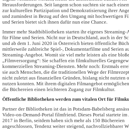
Herausforderungen. Seit langem schon suchten sie nach ein
zur kulturellen Partizipation und Demokratisierung ihrer Ang
und zumindest in Bezug auf den Umgang mit hochwertigen F
und Serien bietet sich ihnen dafür nun eine Chance.
Immer mehr Stadtbibliotheken starten ihr eigenes Streaming
für Filme und Serien. Nicht nur in Deutschland, auch in der S
und ab dem 1. Juni 2020 in Österreich bieten öffentliche Büc
mittlerweile zahlreiche Spiel-, Dokumentarfilme und Serien a
Streaming-Angebot. Womit sie viel mehr leisten als eine bloß
„Filmversorgung“: Sie schaffen ein filmkulturelles Gegengew
kommerziellen Streaming-Diensten. Mehr noch: Erstmals erre
sie auch Menschen, die die traditionellen Wege der Filmrezep
nicht zuletzt aus finanziellen Gründen, bislang nicht nutzten 
nutzen konnten. Mit ihrem digitalen Filmangebot ermögliche
die Büchereien einen leichteren Zugang zur Filmkultur.
Öffentliche Bibliotheken werden zum vitalen Ort für Filmku
Partner der Bibliotheken ist das in Potsdam-Babelsberg ansäs
Video-on-Demand-Portal filmfriend. Dieses Portal startete im 
2017 in Berlin, seitdem haben sich mehr als 150 Büchereien
angeschlossen, Tendenz weiter steigend, nachvollziehbarer W