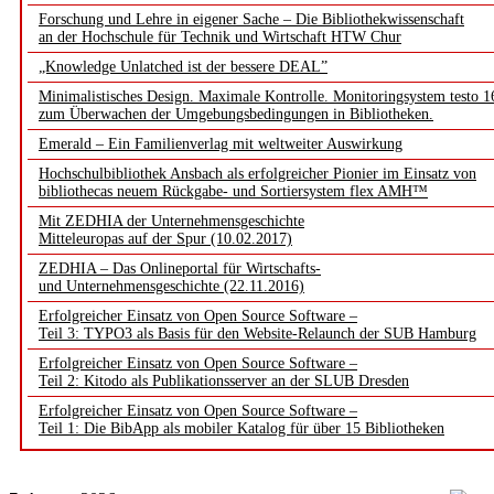
Forschung und Lehre in eigener Sache – Die Bibliothekwissenschaft
an der Hochschule für Technik und Wirtschaft HTW Chur
„Knowledge Unlatched ist der bessere DEAL”
Minimalistisches Design. Maximale Kontrolle. Monitoringsystem testo 1
zum Überwachen der Umgebungsbedingungen in Bibliotheken.
Emerald – Ein Familienverlag mit weltweiter Auswirkung
Hochschulbibliothek Ansbach als erfolgreicher Pionier im Einsatz von
bibliothecas neuem Rückgabe- und Sortiersystem flex AMH™
Mit ZEDHIA der Unternehmensgeschichte
Mitteleuropas auf der Spur (10.02.2017)
ZEDHIA – Das Onlineportal für Wirtschafts-
und Unternehmensgeschichte (22.11.2016)
Erfolgreicher Einsatz von Open Source Software –
Teil 3: TYPO3 als Basis für den Website-Relaunch der SUB Hamburg
Erfolgreicher Einsatz von Open Source Software –
Teil 2: Kitodo als Publikationsserver an der SLUB Dresden
Erfolgreicher Einsatz von Open Source Software –
Teil 1: Die BibApp als mobiler Katalog für über 15 Bibliotheken