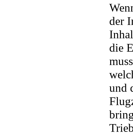
Wenn
der I
Inha
die 
muss
welc
und 
Flug
bring
Trieb