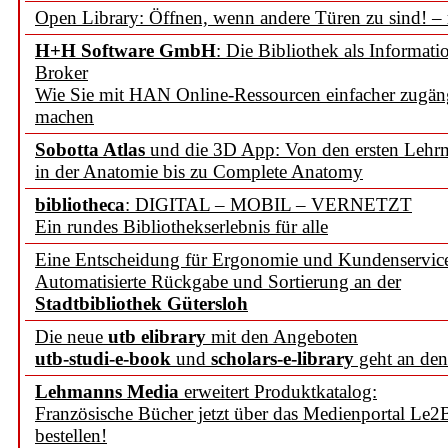
Open Library: Öffnen, wenn andere Türen zu sind! –
H+H Software GmbH
: Die Bibliothek als Informati
Broker
Wie Sie mit HAN Online-Ressourcen einfacher zugän
machen
Sobotta Atlas
und die 3D App: Von den ersten Lehrm
in der Anatomie bis zu Complete Anatomy
bibliotheca
: DIGITAL – MOBIL – VERNETZT
Ein rundes Bibliothekserlebnis für alle
Eine Entscheidung für Ergonomie und Kundenservic
Automatisierte Rückgabe und Sortierung an der
Stadtbibliothek Gütersloh
Die neue
utb elibrary
mit den Angeboten
utb-studi-e-book
und
scholars-e-library
geht an den
Lehmanns Media
erweitert Produktkatalog:
Französische Bücher jetzt über das Medienportal Le2
bestellen!