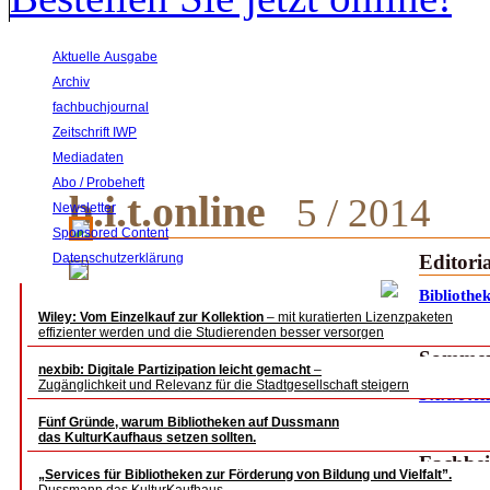
Aktuelle Ausgabe
Archiv
fachbuchjournal
Zeitschrift IWP
Mediadaten
Abo / Probeheft
b.i.t.online
5 / 2014
Newsletter
Sponsored Content
Datenschutzerklärung
Editoria
Bibliothe
Wiley: Vom Einzelkauf zur Kollektion
– mit kuratierten Lizenzpaketen
digitalisi
effizienter werden und die Studierenden besser versorgen
Sommer
nexbib: Digitale Partizipation leicht gemacht
–
Zugänglichkeit und Relevanz für die Stadtgesellschaft steigern
b.i.t.onl
mit der
Fünf Gründe, warum Bibliotheken auf Dussmann
das KulturKaufhaus setzen sollten.
Fachbei
„Services für Bibliotheken zur Förderung von Bildung und Vielfalt”.