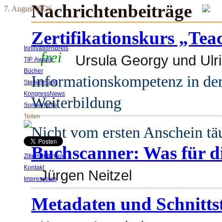
Nachrichtenbeiträge
7. August 2026
Zertifikationskurs „Te
Innovationspreis
frei
Ursula Georgy und Ulri
TIP Award
Bücher
Informationskompetenz in der
Stellenmarkt
KongressNews
Weiterbildung
Sonderhefte
Teilen
Nicht vom ersten Anschein tä
Buchscanner: Was für di
Zitierrichtlinien
Kontakt
Jürgen Neitzel
Impresssum
Metadaten und Schnitts