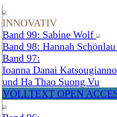
INNOVATIV
Band 99: Sabine Wolf
Band 98: Hannah Schönla
Band 97:
Ioanna Danai Katsougiann
und Ha Thao Suong Vu
VOLLTEXT OPEN ACCE