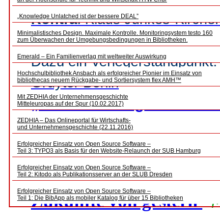
Kontra
: Klaus Junkes-Kirche
„Knowledge Unlatched ist der bessere DEAL”
Minimalistisches Design. Maximale Kontrolle. Monitoringsystem testo 160
zum Überwachen der Umgebungsbedingungen in Bibliotheken.
Emerald – Ein Familienverlag mit weltweiter Auswirkung
Dazu ein Verlegerstandpunkt:
Hochschulbibliothek Ansbach als erfolgreicher Pionier im Einsatz von
Gruyter Berlin
bibliothecas neuem Rückgabe- und Sortiersystem flex AMH™
Mit ZEDHIA der Unternehmensgeschichte
„Entscheidungs- und Ha
Mitteleuropas auf der Spur (10.02.2017)
dramatisch kürzer,
ZEDHIA – Das Onlineportal für Wirtschafts-
und Unternehmensgeschichte (22.11.2016)
das Erfordernis zur Korr
Erfolgreicher Einsatz von Open Source Software –
Teil 3: TYPO3 als Basis für den Website-Relaunch der SUB Hamburg
Erfolgreicher Einsatz von Open Source Software –
Glosse
Teil 2: Kitodo als Publikationsserver an der SLUB Dresden
Erfolgreicher Einsatz von Open Source Software –
Zukünfte von gestern
f
Teil 1: Die BibApp als mobiler Katalog für über 15 Bibliotheken