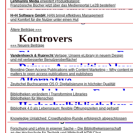
Lehmanns Media
erweitert Produktkatalog:
Der Einsatz eines Thesaurus z
Französische Bücher jetzt über das Medienportal Le2B bestellen!
H+H Software GmbH
: HAN bringt effektives Management
Sacherschließung in einem D
und Komfort für die Nutzer unter einen Hut
Ältere Beiträge »»»
Kontrovers
««« Neuere Beiträge
Die nutzergesteuerte E
Vandenhoeck & Ruprecht
Verlage: Unsere eLibrary in neuem Design
und mit verbesserter Benutzeroberfläche!
Driven-Acquisition) kan
Boosting Open Access Publications with Content Marketing – Why content m
matters to open access publications and publishers
Alternative
Zeutschel Buchscanner OS Q: Digitalisierung in höchster Qualität
zum bisherigen Erwerb
Bibliotheken verändern | Transforming Libraries
Bibliotheken für Menschen
Hochschulbibliotheken
Bibliothek 4.0 als Lebensraum: flexible Öffnungszeiten sind gefragt!
Einführung
: Wilfried Sühl-S
Knowledge Unlatched: Crowdfunding-Runde erfolgreich abgeschlossen
Forschung und Lehre in eigener Sache – Die Bibliothekwissenschaft
Pro
: Axel Halle, Leitender Bi
an der Hochschule für Technik und Wirtschaft HTW Chur