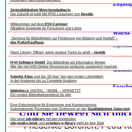
Dussmann das KulturKaufhaus.
Zugang
Die Notwen
Zentralbibliothek Mönchengladbach:
Die Zukunft ist jetzt! Mit RFID-Lösungen von
Nexbib
.
Das JoRD-
Paul Stur
Willkommen auf dem
ESV-Campus
!
Attraktive Angebote für Forschung und Lehre
Welche 
„Services für Bibliotheken zur Förderung von Bildung und Vielfalt“ –
von der
das KulturKaufhaus
Ergebniss
Frank Rei
Open Library: Öffnen, wenn andere Türen zu sind! –
nexbib
NeuIS: 
H+H Software GmbH
: Die Bibliothek als Information-Broker
[+zoom]
Wie Sie mit HAN Online-Ressourcen einfacher zugänglich machen
Quellen
Sobotta Atlas
und die 3D App: Von den ersten Lehrmitteln
Vernetzu
in der Anatomie bis zu Complete Anatomy
Forschu
bibliotheca
: DIGITAL – MOBIL – VERNETZT
Hanna Hed
Ein rundes Bibliothekserlebnis für alle
Eine Entscheidung für Ergonomie und Kundenservice:
Und sie bewegt sich doc
Automatisierte Rückgabe und Sortierung an der
Stadtbibliothek Gütersloh
Die neue
utb elibrary
mit den Angeboten
Friederike Borchert, Petra K
utb-studi-e-book
und
scholars-e-library
geht an den Start