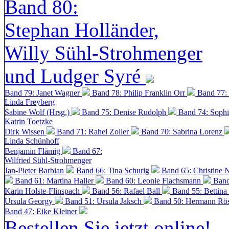
Band 80:
Stephan Holländer,
Willy Sühl-Strohmenger
und Ludger Syré
Band 79: Janet Wagner
Band 78: Philip Franklin Orr
Band 77:
Linda Freyberg
Sabine Wolf (Hrsg.)
Band 75: Denise Rudolph
Band 74: Soph
Katrin Toetzke
Dirk Wissen
Band 71: Rahel Zoller
Band 70: Sabrina Lorenz
Linda Schünhoff
Benjamin Flämig
Band 67:
Wilfried Sühl-Strohmenger
Jan-Pieter Barbian
Band 66: Tina Schurig
Band 65: Christine 
Band 61: Martina Haller
Band 60:
Leonie Flachsmann
Band
Karin Holste-Flinspach
Band 56: Rafael Ball
Band 55: Bettina
Ursula Georgy
Band 51: Ursula Jaksch
Band 50:
Hermann Rös
Band 47: Eike Kleiner
Bestellen Sie jetzt online!