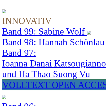
INNOVATIV
Band 99: Sabine Wolf
Band 98: Hannah Schönla
Band 97:
Ioanna Danai Katsougiann
und Ha Thao Suong Vu
VOLLTEXT OPEN ACCE