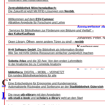
Dussmann das KulturKaufhaus.
Literaturauswa
Zentralbibliothek Mönchengladbach:
Die Zukunft ist jetzt! Mit RFID-Lösungen von
Nexbib
.
Nina Balz, Michae
Willkommen auf dem
ESV-Campus
!
Informationsk
Attraktive Angebote für Forschung und Lehre
Auswertung d
„Services für Bibliotheken zur Förderung von Bildung und Vielfalt“ –
eines Blended
das KulturKaufhaus
Johannes Peter, N
Open Library: Öffnen, wenn andere Türen zu sind! –
nexbib
Kontrovers
H+H Software GmbH
: Die Bibliothek als Information-Broker
Wie Sie mit HAN Online-Ressourcen einfacher zugänglich machen
Brauchen wir i
noch klassisch
[+zoom]
Sobotta Atlas
und die 3D App: Von den ersten Lehrmitteln
in der Anatomie bis zu Complete Anatomy
Einführung
: Wilf
Pro
: Nadine Keßle
bibliotheca
: DIGITAL – MOBIL – VERNETZT
Kontra
: Inka Tap
Ein rundes Bibliothekserlebnis für alle
Glosse
Eine Entscheidung für Ergonomie und Kundenservice:
Automatisierte Rückgabe und Sortierung an der
Stadtbibliothek Gütersloh
Leibniz – der Außerirdisch
Die neue
utb elibrary
mit den Angeboten
utb-studi-e-book
und
scholars-e-library
geht an den Start