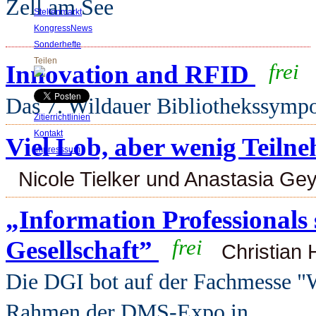
Zell am See
Stellenmarkt
KongressNews
Sonderhefte
E
Teilen
Innovation and RFID
frei
Das 7. Wildauer Bibliothekssymp
Zitierrichtlinien
Kontakt
Viel Lob, aber wenig Teil
Impresssum
Nicole Tielker und Anastasia Ge
„Information Professionals s
Gesellschaft”
frei
Christian
Die DGI bot auf der Fachmesse "
Rahmen der DMS-Expo in