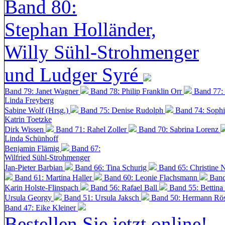
Band 80:
Stephan Holländer,
Willy Sühl-Strohmenger
und Ludger Syré
Band 79: Janet Wagner
Band 78: Philip Franklin Orr
Band 77:
Linda Freyberg
Sabine Wolf (Hrsg.)
Band 75: Denise Rudolph
Band 74: Soph
Katrin Toetzke
Dirk Wissen
Band 71: Rahel Zoller
Band 70: Sabrina Lorenz
Linda Schünhoff
Benjamin Flämig
Band 67:
Wilfried Sühl-Strohmenger
Jan-Pieter Barbian
Band 66: Tina Schurig
Band 65: Christine 
Band 61: Martina Haller
Band 60:
Leonie Flachsmann
Band
Karin Holste-Flinspach
Band 56: Rafael Ball
Band 55: Bettina
Ursula Georgy
Band 51: Ursula Jaksch
Band 50:
Hermann Rös
Band 47: Eike Kleiner
Bestellen Sie jetzt online!