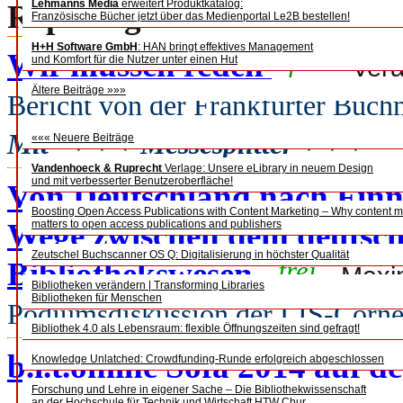
Lehmanns Media
erweitert Produktkatalog:
Reportagen
Französische Bücher jetzt über das Medienportal Le2B bestellen!
H+H Software GmbH
: HAN bringt effektives Management
Wir müssen reden
frei
Ver
und Komfort für die Nutzer unter einen Hut
Ältere Beiträge »»»
Bericht von der Frankfurter Buc
Mit + + + Messesplitter + + +
««« Neuere Beiträge
Vandenhoeck & Ruprecht
Verlage: Unsere eLibrary in neuem Design
und mit verbesserter Benutzeroberfläche!
Von Deutschland nach Finn
Boosting Open Access Publications with Content Marketing – Why content m
Wege zwischen dem deutsch
matters to open access publications and publishers
Zeutschel Buchscanner OS Q: Digitalisierung in höchster Qualität
Bibliothekswesen
frei
Maxim
Bibliotheken verändern | Transforming Libraries
Bibliotheken für Menschen
Podiumsdiskussion der LIS-Corne
Bibliothek 4.0 als Lebensraum: flexible Öffnungszeiten sind gefragt!
b.i.t.online Sofa 2014 auf 
Knowledge Unlatched: Crowdfunding-Runde erfolgreich abgeschlossen
Forschung und Lehre in eigener Sache – Die Bibliothekwissenschaft
an der Hochschule für Technik und Wirtschaft HTW Chur