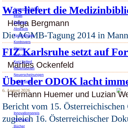
Was liefert die Medizinbib
Ausgabe 6/2014
Inhalt
Helga Bergmann
Editorial
Abstracts
Die AGMB-Tagung 2014 in Man
Fachbeiträge
Kontrovers
FIZ Karlsruhe setzt auf F
Glosse
Reportagen
Kurz Notiert
Marlies Ockenfeld
Rezensionen
Neuerscheinungen
Über der ODOK lacht imme
Letzte Seite
6. August 2026
Hermann Huemer und Luzian We
Bericht vom 15. Österreichischen 
Innovationspreis
zugleich 16. Österreichischer Dok
TIP Award
Bücher