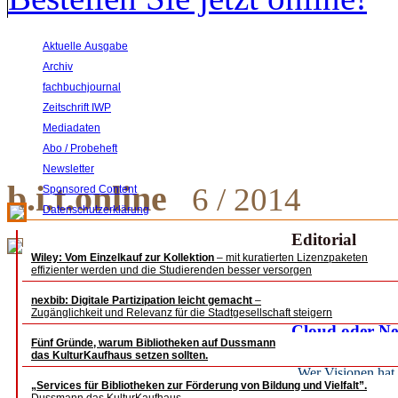
Aktuelle Ausgabe
Archiv
fachbuchjournal
Zeitschrift IWP
Mediadaten
Abo / Probeheft
Newsletter
b.i.t.online
6 / 2014
Sponsored Content
Datenschutzerklärung
Editorial
Wiley: Vom Einzelkauf zur Kollektion
– mit kuratierten Lizenzpaketen
Die Bankrotterklä
effizienter werden und die Studierenden besser versorgen
nexbib: Digitale Partizipation leicht gemacht
–
Fachbeiträge
Zugänglichkeit und Relevanz für die Stadtgesellschaft steigern
Cloud oder Ne
Fünf Gründe, warum Bibliotheken auf Dussmann
für eine neue 
das KulturKaufhaus setzen sollten.
„Wer Visionen hat,
„Services für Bibliotheken zur Förderung von Bildung und Vielfalt”.
Karl Wilhelm Neu