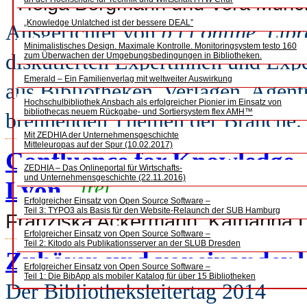
Helga Bergmann und Vera Münch
„Knowledge Unlatched ist der bessere DEAL”
Ausgerichtet von
b.i.t.online, Lib
Minimalistisches Design. Maximale Kontrolle. Monitoringsystem testo 160
diskutierten Expertinnen und Exp
zum Überwachen der Umgebungsbedingungen in Bibliotheken.
Emerald – Ein Familienverlag mit weltweiter Auswirkung
aus Bibliotheken, Verlagen, Agen
Hochschulbibliothek Ansbach als erfolgreicher Pionier im Einsatz von
bibliothecas neuem Rückgabe- und Sortiersystem flex AMH™
brennenden Themen der Branche.
Mit ZEDHIA der Unternehmensgeschichte
Mitteleuropas auf der Spur (10.02.2017)
Confluence for Knowledge –
ZEDHIA – Das Onlineportal für Wirtschafts-
und Unternehmensgeschichte (22.11.2016)
Lyon
frei
Erfolgreicher Einsatz von Open Source Software –
Teil 3: TYPO3 als Basis für den Website-Relaunch der SUB Hamburg
Franziska Ackermann, Katharina 
Erfolgreicher Einsatz von Open Source Software –
Teil 2: Kitodo als Publikationsserver an der SLUB Dresden
Zuhören und voneinander 
Erfolgreicher Einsatz von Open Source Software –
Teil 1: Die BibApp als mobiler Katalog für über 15 Bibliotheken
Der Bibliotheksleitertag 2014