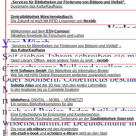
Access. Mitt
„Services für Bibliotheken zur Förderung von Bildung und Vielfalt”.
Dussmann das KulturKaufhaus.
Ein Porträt, das Einblick i
Zentralbibliothek Mönchengladbach:
Die Zukunft ist jetzt! Mit RFID-Lösungen von
Nexbib
.
Verlag
Willkommen auf dem
ESV-Campus
!
Attraktive Angebote für Forschung und Lehre
Vera Münch
„Services für Bibliotheken zur Förderung von Bildung und Vielfalt“ –
das KulturKaufhaus
Seit sieben Jahren schreiben sie
Open Library: Öffnen, wenn andere Türen zu sind! –
nexbib
eine schwarze Null und wollen es 
H+H Software GmbH
: Die Bibliothek als Information-Broker
Wie Sie mit HAN Online-Ressourcen einfacher zugänglich machen
Oder sponsern. Copernicus beschäf
Sobotta Atlas
und die 3D App: Von den ersten Lehrmitteln
Mitarbeiter. Der Altersdurchschnit
in der Anatomie bis zu Complete Anatomy
rund 150 Ländern werden in Götti
bibliotheca
: DIGITAL – MOBIL – VERNETZT
Ein rundes Bibliothekserlebnis für alle
noch auf Papier. Jeder Artikel durc
Eine Entscheidung für Ergonomie und Kundenservice:
Automatisierte Rückgabe und Sortierung an der
Stadtbibliothek Gütersloh
wissenschaftliche Begutachtung mi
Die neue
utb elibrary
mit den Angeboten
Hälfte der Journale besteht sogar 
utb-studi-e-book
und
scholars-e-library
geht an den Start