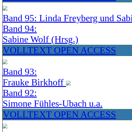
Band 95: Linda Freyberg und Sab
Band 94:
Sabine Wolf (Hrsg.)
VOLLTEXT OPEN ACCESS
Band 93:
Frauke Birkhoff
Band 92:
Simone Fühles-Ubach u.a.
VOLLTEXT OPEN ACCESS