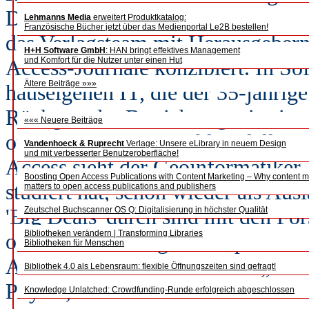
Diskussion durch den interactive
Lehmanns Media
erweitert Produktkatalog:
Französische Bücher jetzt über das Medienportal Le2B bestellen!
das Verlagsteam mit Herausgeber
H+H Software GmbH
: HAN bringt effektives Management
und Komfort für die Nutzer unter einen Hut
Access-Journale konzipiert. In So
Ältere Beiträge »»»
hauseigenen IT, die der 35-jährig
Rückgrat der Betriebsorganisation
««« Neuere Beiträge
outsourcen. Das Bezahlmodell Art
Vandenhoeck & Ruprecht
Verlage: Unsere eLibrary in neuem Design
und mit verbesserter Benutzeroberfläche!
Access sieht der Geoinformatike
Boosting Open Access Publications with Content Marketing – Why content m
studiert hat, schon wieder als Au
matters to open access publications and publishers
'Big Deals' durch sind mit den Fo
Zeutschel Buchscanner OS Q: Digitalisierung in höchster Qualität
Bibliotheken verändern | Transforming Libraries
oder vielleicht sogar Europalizenz
Bibliotheken für Menschen
Autor bezahlt.“ Damit sei es „dan
Bibliothek 4.0 als Lebensraum: flexible Öffnungszeiten sind gefragt!
Physik, den Geowissenschaften o
Knowledge Unlatched: Crowdfunding-Runde erfolgreich abgeschlossen