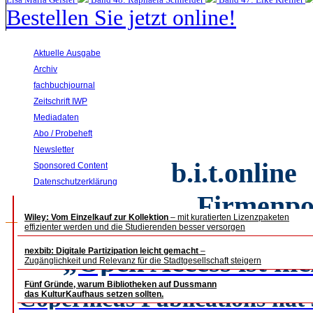
Bestellen Sie jetzt online!
Aktuelle Ausgabe
Archiv
fachbuchjournal
Zeitschrift IWP
Mediadaten
Abo / Probeheft
Newsletter
b.i.t.
online 
Sponsored Content
Datenschutzerklärung
Firmenpo
Wiley: Vom Einzelkauf zur Kollektion
– mit kuratierten Lizenzpaketen
effizienter werden und die Studierenden besser versorgen
nexbib: Digitale Partizipation leicht gemacht
„Open Access ist ni
–
Zugänglichkeit und Relevanz für die Stadtgesellschaft steigern
Fünf Gründe, warum Bibliotheken auf Dussmann
Copernicus Publications hat 
das KulturKaufhaus setzen sollten.