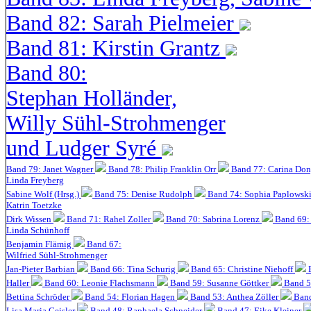
Band 82: Sarah Pielmeier
Band 81: Kirstin Grantz
Band 80:
Stephan Holländer,
Willy Sühl-Strohmenger
und Ludger Syré
Band 79: Janet Wagner
Band 78: Philip Franklin Orr
Band 77: Carina Do
Linda Freyberg
Sabine Wolf (Hrsg.)
Band 75: Denise Rudolph
Band 74: Sophia Paplowsk
Katrin Toetzke
Dirk Wissen
Band 71: Rahel Zoller
Band 70: Sabrina Lorenz
Band 69: 
Linda Schünhoff
Benjamin Flämig
Band 67:
Wilfried Sühl-Strohmenger
Jan-Pieter Barbian
Band 66: Tina Schurig
Band 65: Christine Niehoff
Haller
Band 60:
Leonie Flachsmann
Band 59: Susanne Göttker
Band 5
Bettina Schröder
Band 54: Florian Hagen
Band 53: Anthea Zöller
Band
Lisa Maria Geisler
Band 48:
Raphaela Schneider
Band 47: Eike Kleiner