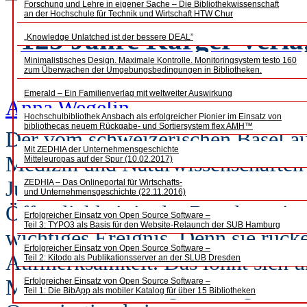
Forschung und Lehre in eigener Sache – Die Bibliothekwissenschaft
an der Hochschule für Technik und Wirtschaft HTW Chur
125 Jahre Karger Verla
„Knowledge Unlatched ist der bessere DEAL”
Minimalistisches Design. Maximale Kontrolle. Monitoringsystem testo 160
zum Überwachen der Umgebungsbedingungen in Bibliotheken.
Emerald – Ein Familienverlag mit weltweiter Auswirkung
Anna Wegelin
Hochschulbibliothek Ansbach als erfolgreicher Pionier im Einsatz von
bibliothecas neuem Rückgabe- und Sortiersystem flex AMH™
Der vom schweizerischen Basel aus
Mit ZEDHIA der Unternehmensgeschichte
Medizin und Naturwissenschaften f
Mitteleuropas auf der Spur (10.02.2017)
Jubiläum. „Na und?”, könnte man
ZEDHIA – Das Onlineportal für Wirtschafts-
und Unternehmensgeschichte (22.11.2016)
Öffentlichkeit in der Regel wenig.
Erfolgreicher Einsatz von Open Source Software –
Teil 3: TYPO3 als Basis für den Website-Relaunch der SUB Hamburg
wichtiges Ereignis. Denn sie rück
Erfolgreicher Einsatz von Open Source Software –
Aufmerksamkeit. Das lohnt sich u
Teil 2: Kitodo als Publikationsserver an der SLUB Dresden
Mitarbeitenden tragen maßgeblich
Erfolgreicher Einsatz von Open Source Software –
Teil 1: Die BibApp als mobiler Katalog für über 15 Bibliotheken