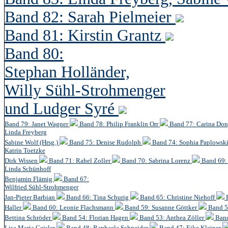
Band 82: Sarah Pielmeier
Band 81: Kirstin Grantz
Band 80:
Stephan Holländer,
Willy Sühl-Strohmenger
und Ludger Syré
Band 79: Janet Wagner
Band 78: Philip Franklin Orr
Band 77: Carina Do
Linda Freyberg
Sabine Wolf (Hrsg.)
Band 75: Denise Rudolph
Band 74: Sophia Paplowsk
Katrin Toetzke
Dirk Wissen
Band 71: Rahel Zoller
Band 70: Sabrina Lorenz
Band 69: 
Linda Schünhoff
Benjamin Flämig
Band 67:
Wilfried Sühl-Strohmenger
Jan-Pieter Barbian
Band 66: Tina Schurig
Band 65: Christine Niehoff
Haller
Band 60:
Leonie Flachsmann
Band 59: Susanne Göttker
Band 5
Bettina Schröder
Band 54: Florian Hagen
Band 53: Anthea Zöller
Band
Lisa Maria Geisler
Band 48:
Raphaela Schneider
Band 47: Eike Kleiner