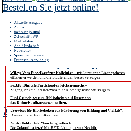
Bestellen Sie jetzt online!
Aktuelle Ausgabe
Archiv
fachbuchjournal
Zeitschrift IWP
Mediadaten
Abo / Probeheft
Newsletter
Sponsored Content
Datenschutzerklärung
b.i.t.
online
4 /
Wiley: Vom Einzelkauf zur Kollektion
– mit kuratierten Lizenzpaketen
effizienter werden und die Studierenden besser versorgen
Reportage
nexbib: Digitale Partizipation leicht gemacht
–
Zugänglichkeit und Relevanz für die Stadtgesellschaft steigern
Fünf Gründe, warum Bibliotheken auf Dussmann
das KulturKaufhaus setzen sollten.
Zukunft braucht Erfah
„Services für Bibliotheken zur Förderung von Bildung und Vielfalt”.
Dussmann das KulturKaufhaus.
Wissens
Zentralbibliothek Mönchengladbach:
Die Zukunft ist jetzt! Mit RFID-Lösungen von
Nexbib
.