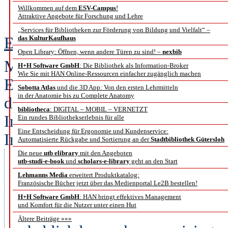
Willkommen auf dem
ESV-Campus
!
Bericht von der DGI-Ko
Attraktive Angebote für Forschung und Lehre
„Services für Bibliotheken zur Förderung von Bildung und Vielfalt“ –
Elgin Helen Jakisch
das KulturKaufhaus
Open Library: Öffnen, wenn andere Türen zu sind! –
nexbib
Mit dem Thema „Erfahrung relo
H+H Software GmbH
: Die Bibliothek als Information-Broker
Wie Sie mit HAN Online-Ressourcen einfacher zugänglich machen
Everything” begab sich die DGI-
Sobotta Atlas
und die 3D App: Von den ersten Lehrmitteln
in der Anatomie bis zu Complete Anatomy
die Spurensuche nach Erfahrungen
bibliotheca
: DIGITAL – MOBIL – VERNETZT
Informationsbranche. Anhand von 
Ein rundes Bibliothekserlebnis für alle
Eine Entscheidung für Ergonomie und Kundenservice:
Informationswissenschaft und -pr
Automatisierte Rückgabe und Sortierung an der
Stadtbibliothek Gütersloh
den Bogen zwischen Geschichte,
Die neue
utb elibrary
mit den Angeboten
utb-studi-e-book
und
scholars-e-library
geht an den Start
professionelle Methoden haben 
Lehmanns Media
erweitert Produktkatalog:
Französische Bücher jetzt über das Medienportal Le2B bestellen!
angepasst und bleibende Werte f
H+H Software GmbH
: HAN bringt effektives Management
und Komfort für die Nutzer unter einen Hut
Nutzen für die Praxis, so ein Faz
Ältere Beiträge »»»