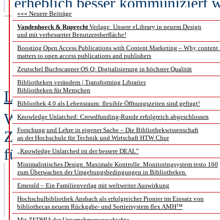
erheblich besser kommuniziert 
««« Neuere Beiträge
Vandenhoeck & Ruprecht
Verlage: Unsere eLibrary in neuem Design
und mit verbesserter Benutzeroberfläche!
Smarte 
Boosting Open Access Publications with Content Marketing – Why content
matters to open access publications and publishers
Bericht über die #Vi
Zeutschel Buchscanner OS Q: Digitalisierung in höchster Qualität
Bibliotheken verändern | Transforming Libraries
Bibliotheken für Menschen
Linda Freyberg
Bibliothek 4.0 als Lebensraum: flexible Öffnungszeiten sind gefragt!
Was macht eine smarte Bibliothek 
Knowledge Unlatched: Crowdfunding-Runde erfolgreich abgeschlossen
Forschung und Lehre in eigener Sache – Die Bibliothekwissenschaft
Zukunft aus? Mit diesen Fragen b
an der Hochschule für Technik und Wirtschaft HTW Chur
für „Visualisierung von Daten un
„Knowledge Unlatched ist der bessere DEAL”
Minimalistisches Design. Maximale Kontrolle. Monitoringsystem testo 160
– Symposium an der FH Potsdam
zum Überwachen der Umgebungsbedingungen in Bibliotheken.
konnten die Teilnehmenden viel
Emerald – Ein Familienverlag mit weltweiter Auswirkung
Hochschulbibliothek Ansbach als erfolgreicher Pionier im Einsatz von
der „schlauen Bibliothek” mitn
bibliothecas neuem Rückgabe- und Sortiersystem flex AMH™
Mit ZEDHIA der Unternehmensgeschichte