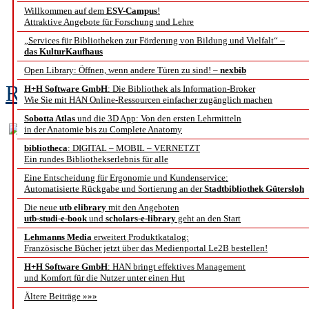
Willkommen auf dem
ESV-Campus
!
Metadatengestütztes 
Attraktive Angebote für Forschung und Lehre
„Services für Bibliotheken zur Förderung von Bildung und Vielfalt“ –
Erschließung von M
das KulturKaufhaus
Open Library: Öffnen, wenn andere Türen zu sind! –
nexbib
Roman Holzhause, Heidi Krömker
H+H Software GmbH
: Die Bibliothek als Information-Broker
Wie Sie mit HAN Online-Ressourcen einfacher zugänglich machen
Sobotta Atlas
und die 3D App: Von den ersten Lehrmitteln
in der Anatomie bis zu Complete Anatomy
bibliotheca
: DIGITAL – MOBIL – VERNETZT
Ein rundes Bibliothekserlebnis für alle
Eine Entscheidung für Ergonomie und Kundenservice:
Automatisierte Rückgabe und Sortierung an der
Stadtbibliothek Gütersloh
Die neue
utb elibrary
mit den Angeboten
utb-studi-e-book
und
scholars-e-library
geht an den Start
Lehmanns Media
erweitert Produktkatalog:
Französische Bücher jetzt über das Medienportal Le2B bestellen!
H+H Software GmbH
: HAN bringt effektives Management
und Komfort für die Nutzer unter einen Hut
Ältere Beiträge »»»