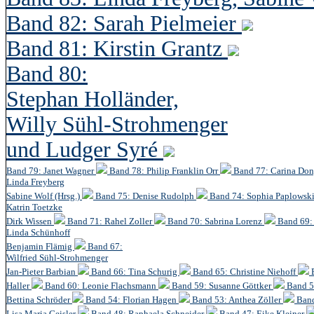
Band 82: Sarah Pielmeier
Band 81: Kirstin Grantz
Band 80:
Stephan Holländer,
Willy Sühl-Strohmenger
und Ludger Syré
Band 79: Janet Wagner
Band 78: Philip Franklin Orr
Band 77: Carina Do
Linda Freyberg
Sabine Wolf (Hrsg.)
Band 75: Denise Rudolph
Band 74: Sophia Paplowsk
Katrin Toetzke
Dirk Wissen
Band 71: Rahel Zoller
Band 70: Sabrina Lorenz
Band 69: 
Linda Schünhoff
Benjamin Flämig
Band 67:
Wilfried Sühl-Strohmenger
Jan-Pieter Barbian
Band 66: Tina Schurig
Band 65: Christine Niehoff
Haller
Band 60:
Leonie Flachsmann
Band 59: Susanne Göttker
Band 5
Bettina Schröder
Band 54: Florian Hagen
Band 53: Anthea Zöller
Band
Lisa Maria Geisler
Band 48:
Raphaela Schneider
Band 47: Eike Kleiner