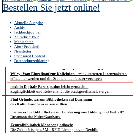
Bestellen Sie jetzt online!
Aktuelle Ausgabe
Archiv
fachbuchjournal
Zeitschrift IWP
Mediadaten
Abo / Probeheft
Newsletter
Sponsored Content
Datenschutzerklärung
b.i.t.
online
6 
Wiley: Vom Einzelkauf zur Kollektion
– mit kuratierten Lizenzpaketen
effizienter werden und die Studierenden besser versorgen
Abstract
nexbib: Digitale Partizipation leicht gemacht
–
Zugänglichkeit und Relevanz für die Stadtgesellschaft steigern
Fünf Gründe, warum Bibliotheken auf Dussmann
das KulturKaufhaus setzen sollten.
Vernetzung von aud
„Services für Bibliotheken zur Förderung von Bildung und Vielfalt”.
Dussmann das KulturKaufhaus.
Meta
Zentralbibliothek Mönchengladbach:
Die Zukunft ist jetzt! Mit RFID-Lösungen von
Nexbib
.