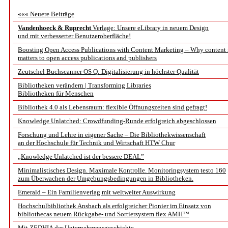
««« Neuere Beiträge
Vandenhoeck & Ruprecht
Verlage: Unsere eLibrary in neuem Design
und mit verbesserter Benutzeroberfläche!
Boosting Open Access Publications with Content Marketing – Why content
matters to open access publications and publishers
Zeutschel Buchscanner OS Q: Digitalisierung in höchster Qualität
Bibliotheken verändern | Transforming Libraries
Bibliotheken für Menschen
Bibliothek 4.0 als Lebensraum: flexible Öffnungszeiten sind gefragt!
Knowledge Unlatched: Crowdfunding-Runde erfolgreich abgeschlossen
Forschung und Lehre in eigener Sache – Die Bibliothekwissenschaft
an der Hochschule für Technik und Wirtschaft HTW Chur
„Knowledge Unlatched ist der bessere DEAL”
Minimalistisches Design. Maximale Kontrolle. Monitoringsystem testo 160
zum Überwachen der Umgebungsbedingungen in Bibliotheken.
Emerald – Ein Familienverlag mit weltweiter Auswirkung
Hochschulbibliothek Ansbach als erfolgreicher Pionier im Einsatz von
bibliothecas neuem Rückgabe- und Sortiersystem flex AMH™
Mit ZEDHIA der Unternehmensgeschichte