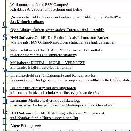
Willkommen auf dem
ESV-Campus
!
Buc
Attraktive Angebote für Forschung und Lehre
„Services für Bibliotheken zur Förderung von Bildung und Vielfalt“ –
Christian Mathieu und Marius Hu
das KulturKaufhaus
Open Library: Öffnen, wenn andere Türen zu sind! –
nexbib
Seit einigen Jahren erleben die
Mat
H+H Software GmbH
: Die Bibliothek als Information-Broker
Wie Sie mit HAN Online-Ressourcen einfacher zugänglich machen
nach wie vor ungebremsten Aufsc
Sobotta Atlas
und die 3D App: Von den ersten Lehrmitteln
in der Anatomie bis zu Complete Anatomy
schrifttragende Artefakte in ihrer
bibliotheca
: DIGITAL – MOBIL – VERNETZT
wissenschaftlichen Erkenntnisinter
Ein rundes Bibliothekserlebnis für alle
Eine Entscheidung für Ergonomie und Kundenservice:
„Materialisierung des Kulturellen
Automatisierte Rückgabe und Sortierung an der
Stadtbibliothek Gütersloh
bezeichnete Prozess nicht nur durc
Die neue
utb elibrary
mit den Angeboten
utb-studi-e-book
und
scholars-e-library
geht an den Start
Impulse und Förderinitiativen, so
Lehmanns Media
erweitert Produktkatalog:
Französische Bücher jetzt über das Medienportal Le2B bestellen!
technischen Potentiale der Digita
H+H Software GmbH
: HAN bringt effektives Management
und Komfort für die Nutzer unter einen Hut
Digital Humanities immer stärker
Ältere Beiträge »»»