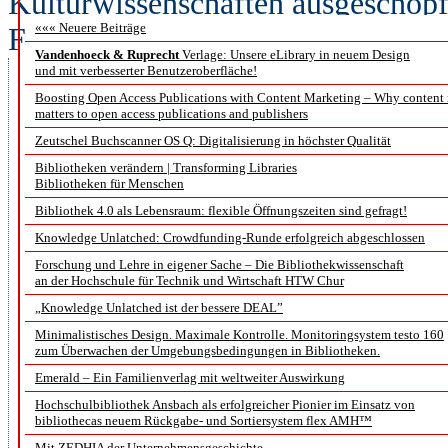
Kulturwissenschaften ausgeschöpf
««« Neuere Beiträge
Förderlinie
Die Sprache der Objek
Vandenhoeck & Ruprecht
Verlage: Unsere eLibrary in neuem Design
Materielle Kultur im Kontext ge
und mit verbesserter Benutzeroberfläche!
Boosting Open Access Publications with Content Marketing – Why content
das Bundesministerium für Bild
matters to open access publications and publishers
Ausschreibung zur Digitalisieru
Zeutschel Buchscanner OS Q: Digitalisierung in höchster Qualität
Bibliotheken verändern | Transforming Libraries
eHeritage in diesem Zusammenhan
Bibliotheken für Menschen
Nachdem die Staatsbibliothek zu
Bibliothek 4.0 als Lebensraum: flexible Öffnungszeiten sind gefragt!
Knowledge Unlatched: Crowdfunding-Runde erfolgreich abgeschlossen
Potsdam bereits 2014 mit dem 
Forschung und Lehre in eigener Sache – Die Bibliothekwissenschaft
an der Hochschule für Technik und Wirtschaft HTW Chur
Humboldts Amerikanische Reise
„Knowledge Unlatched ist der bessere DEAL”
und Epistemologie
im Rahmen de
Minimalistisches Design. Maximale Kontrolle. Monitoringsystem testo 160
zum Überwachen der Umgebungsbedingungen in Bibliotheken.
erfolgreich war, konnte sie sich
Emerald – Ein Familienverlag mit weltweiter Auswirkung
Bewilligung ihres Projektantrag
Hochschulbibliothek Ansbach als erfolgreicher Pionier im Einsatz von
bibliothecas neuem Rückgabe- und Sortiersystem flex AMH™
Ausschreibung freuen.
Mit ZEDHIA der Unternehmensgeschichte