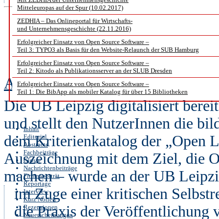
Mitteleuropas auf der Spur (10.02.2017)
ZEDHIA – Das Onlineportal für Wirtschafts-
Freie Digitalisat
und Unternehmensgeschichte (22.11.2016)
Erfolgreicher Einsatz von Open Source Software –
Teil 3: TYPO3 als Basis für den Website-Relaunch der SUB Hamburg
wissenschaf
Erfolgreicher Einsatz von Open Source Software –
Teil 2: Kitodo als Publikationsserver an der SLUB Dresden
André Lahmann
Erfolgreicher Einsatz von Open Source Software –
Teil 1: Die BibApp als mobiler Katalog für über 15 Bibliotheken
Die UB Leipzig digitalisiert bereit
und stellt den NutzerInnen die bil
Inhalt
dem Kriterienkatalog der „Open Li
Editorial
Abstracts
Fachbeiträge
Auszeichnung mit dem Ziel, die Of
Glosse
Nachrichtenbeiträge
machen – wurde an der UB Leipz
Firmenporträt
Reportage
im Zuge einer kritischen Selbstr
Interview
Kurz Notiert
die Praxis der Veröffentlichung 
Rezensionen
Neuerscheinungen