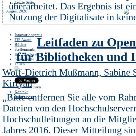
Letzte Seite
überarbeitet. Das Ergebnis ist ei
6. August 2026
Nutzung der Digitalisate in kein
Innovationspreis
Leitfaden zu Open
TIP Award
Bücher
Stellenmarkt
für Bibliotheken und 
KongressNews
Sonderhefte
Teilen
Wolf-Dietrich Mußmann, Sabine 
Kirtyan
Zitierrichtlinien
Kontakt
„Bitte entfernen Sie alle vom Ra
Impresssum
Dateien von den Hochschulservern”
Hochschulleitungen an die Mitgli
Jahres 2016. Dieser Mitteilung s