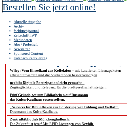
Bestellen Sie jetzt online!
Aktuelle Ausgabe
Archiv
fachbuchjournal
Zeitschrift IWP
Mediadaten
Abo / Probeheft
Newsletter
Sponsored Content
Datenschutzerklärung
b.i.t.
online
4 /
Wiley: Vom Einzelkauf zur Kollektion
– mit kuratierten Lizenzpaketen
effizienter werden und die Studierenden besser versorgen
Fachbeiträ
nexbib: Digitale Partizipation leicht gemacht
–
Zugänglichkeit und Relevanz für die Stadtgesellschaft steigern
Fünf Gründe, warum Bibliotheken auf Dussmann
das KulturKaufhaus setzen sollten.
Bewegung
„Services für Bibliotheken zur Förderung von Bildung und Vielfalt”.
Dussmann das KulturKaufhaus.
Zentralbibliothek Mönchengladbach:
Eine Konzeptstudie zur
Die Zukunft ist jetzt! Mit RFID-Lösungen von
Nexbib
.