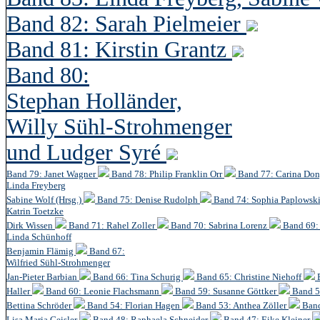
Band 82: Sarah Pielmeier
Band 81: Kirstin Grantz
Band 80:
Stephan Holländer,
Willy Sühl-Strohmenger
und Ludger Syré
Band 79: Janet Wagner
Band 78: Philip Franklin Orr
Band 77: Carina Do
Linda Freyberg
Sabine Wolf (Hrsg.)
Band 75: Denise Rudolph
Band 74: Sophia Paplowsk
Katrin Toetzke
Dirk Wissen
Band 71: Rahel Zoller
Band 70: Sabrina Lorenz
Band 69: 
Linda Schünhoff
Benjamin Flämig
Band 67:
Wilfried Sühl-Strohmenger
Jan-Pieter Barbian
Band 66: Tina Schurig
Band 65: Christine Niehoff
Haller
Band 60:
Leonie Flachsmann
Band 59: Susanne Göttker
Band 5
Bettina Schröder
Band 54: Florian Hagen
Band 53: Anthea Zöller
Band
Lisa Maria Geisler
Band 48:
Raphaela Schneider
Band 47: Eike Kleiner