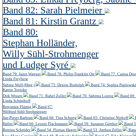
Band 82: Sarah Pielmeier
Band 81: Kirstin Grantz
Band 80:
Stephan Holländer,
Willy Sühl-Strohmenger
und Ludger Syré
Band 79: Janet Wagner
Band 78: Philip Franklin Orr
Band 77: Carina Do
Linda Freyberg
Sabine Wolf (Hrsg.)
Band 75: Denise Rudolph
Band 74: Sophia Paplowsk
Katrin Toetzke
Dirk Wissen
Band 71: Rahel Zoller
Band 70: Sabrina Lorenz
Band 69: 
Linda Schünhoff
Benjamin Flämig
Band 67:
Wilfried Sühl-Strohmenger
Jan-Pieter Barbian
Band 66: Tina Schurig
Band 65: Christine Niehoff
Haller
Band 60:
Leonie Flachsmann
Band 59: Susanne Göttker
Band 5
Bettina Schröder
Band 54: Florian Hagen
Band 53: Anthea Zöller
Band
Lisa Maria Geisler
Band 48:
Raphaela Schneider
Band 47: Eike Kleiner