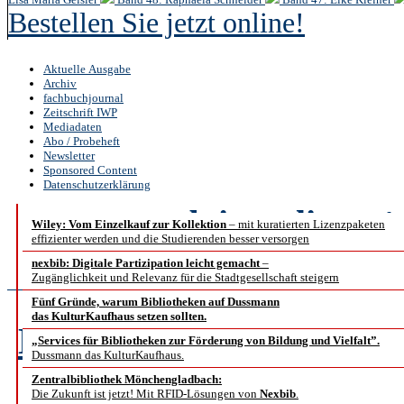
Bestellen Sie jetzt online!
Aktuelle Ausgabe
Archiv
fachbuchjournal
Zeitschrift IWP
Mediadaten
Abo / Probeheft
Newsletter
Sponsored Content
Datenschutzerklärung
b.i.t.
online
1 
Wiley: Vom Einzelkauf zur Kollektion
– mit kuratierten Lizenzpaketen
effizienter werden und die Studierenden besser versorgen
Abstract
nexbib: Digitale Partizipation leicht gemacht
–
Zugänglichkeit und Relevanz für die Stadtgesellschaft steigern
Fünf Gründe, warum Bibliotheken auf Dussmann
das KulturKaufhaus setzen sollten.
Datenschutzrechtliche F
„Services für Bibliotheken zur Förderung von Bildung und Vielfalt”.
Dussmann das KulturKaufhaus.
Bibliothek
Zentralbibliothek Mönchengladbach:
Die Zukunft ist jetzt! Mit RFID-Lösungen von
Nexbib
.