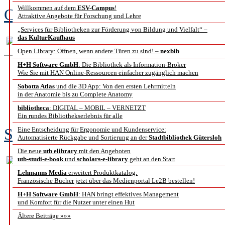
Willkommen auf dem
ESV-Campus
!
Christian Hänger und Marion von
Attraktive Angebote für Forschung und Lehre
„Services für Bibliotheken zur Förderung von Bildung und Vielfalt“ –
das KulturKaufhaus
Open Library: Öffnen, wenn andere Türen zu sind! –
nexbib
H+H Software GmbH
: Die Bibliothek als Information-Broker
Wie Sie mit HAN Online-Ressourcen einfacher zugänglich machen
Ok Google ... The End
Sobotta Atlas
und die 3D App: Von den ersten Lehrmitteln
in der Anatomie bis zu Complete Anatomy
Sprachgesteuer
bibliotheca
: DIGITAL – MOBIL – VERNETZT
Ein rundes Bibliothekserlebnis für alle
Sebastian Sünkler, Friederike Ke
Eine Entscheidung für Ergonomie und Kundenservice:
Automatisierte Rückgabe und Sortierung an der
Stadtbibliothek Gütersloh
Die neue
utb elibrary
mit den Angeboten
utb-studi-e-book
und
scholars-e-library
geht an den Start
Lehmanns Media
erweitert Produktkatalog:
Französische Bücher jetzt über das Medienportal Le2B bestellen!
H+H Software GmbH
: HAN bringt effektives Management
und Komfort für die Nutzer unter einen Hut
Ältere Beiträge »»»