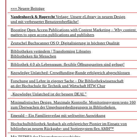
««« Neuere Beiträge
Vandenhoeck & Ruprecht
Verlage: Unsere eLibrary in neuem Design
und mit verbesserter Benutzeroberfläche!
Boosting Open Access Publications with Content Marketing – Why content
matters to open access publications and publishers
Zeutschel Buchscanner OS Q: Digitalisierung in höchster Qualität
Bibliotheken verändern | Transforming Libraries
Bibliotheken für Menschen
Bibliothek 4.0 als Lebensraum: flexible Öffnungszeiten sind gefragt!
Knowledge Unlatched: Crowdfunding-Runde erfolgreich abgeschlossen
Forschung und Lehre in eigener Sache – Die Bibliothekwissenschaft
an der Hochschule für Technik und Wirtschaft HTW Chur
„Knowledge Unlatched ist der bessere DEAL”
Minimalistisches Design. Maximale Kontrolle. Monitoringsystem testo 160
zum Überwachen der Umgebungsbedingungen in Bibliotheken.
Emerald – Ein Familienverlag mit weltweiter Auswirkung
Hochschulbibliothek Ansbach als erfolgreicher Pionier im Einsatz von
bibliothecas neuem Rückgabe- und Sortiersystem flex AMH™
Mit ZEDHIA der Unternehmensgeschichte