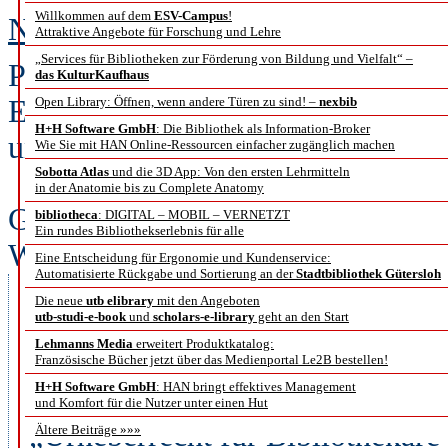
Willkommen auf dem
ESV-Campus
!
Nonchalance und Biss – Gespräch
Attraktive Angebote für Forschung und Lehre
„Services für Bibliotheken zur Förderung von Bildung und Vielfalt“ –
Prof. Dr. Gabriele Beger bekam fü
das KulturKaufhaus
Einsatz Anfang des Jahres das Bun
Open Library: Öffnen, wenn andere Türen zu sind! –
nexbib
H+H Software GmbH
: Die Bibliothek als Information-Broker
und ging Ende März in den Ruhes
Wie Sie mit HAN Online-Ressourcen einfacher zugänglich machen
Sobotta Atlas
und die 3D App: Von den ersten Lehrmitteln
Nicole Gageur und Prof. Dr. Ute K
in der Anatomie bis zu Complete Anatomy
Gabriele Beger in Hamburg. Sie s
bibliotheca
: DIGITAL – MOBIL – VERNETZT
Ein rundes Bibliothekserlebnis für alle
Wirken als Direktorin der Hambur
Eine Entscheidung für Ergonomie und Kundenservice:
Automatisierte Rückgabe und Sortierung an der
Stadtbibliothek Gütersloh
Universitätsbibliothek Carl von
Die neue
utb elibrary
mit den Angeboten
utb-studi-e-book
und
scholars-e-library
geht an den Start
Urheberrechtsdebatte.
Lehmanns Media
erweitert Produktkatalog:
b.i.t.online verriet sie, dass es
Französische Bücher jetzt über das Medienportal Le2B bestellen!
H+H Software GmbH
: HAN bringt effektives Management
werden wird; unter anderem über
und Komfort für die Nutzer unter einen Hut
„Urheberrecht für Bibliothekar
Ältere Beiträge »»»