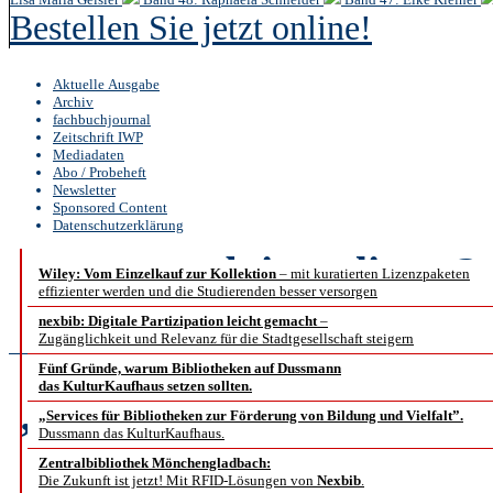
Bestellen Sie jetzt online!
Aktuelle Ausgabe
Archiv
fachbuchjournal
Zeitschrift IWP
Mediadaten
Abo / Probeheft
Newsletter
Sponsored Content
Datenschutzerklärung
b.i.t.
online
3 /
Wiley: Vom Einzelkauf zur Kollektion
– mit kuratierten Lizenzpaketen
effizienter werden und die Studierenden besser versorgen
Interview
nexbib: Digitale Partizipation leicht gemacht
–
Zugänglichkeit und Relevanz für die Stadtgesellschaft steigern
Fünf Gründe, warum Bibliotheken auf Dussmann
das KulturKaufhaus setzen sollten.
„Irgendwann wünschten 
„Services für Bibliotheken zur Förderung von Bildung und Vielfalt”.
Dussmann das KulturKaufhaus.
dann mal ein Jah
Zentralbibliothek Mönchengladbach:
Die Zukunft ist jetzt! Mit RFID-Lösungen von
Nexbib
.