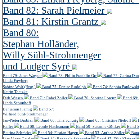
Band 82: Sarah Pielmeier
Band 81: Kirstin Grantz
Band 80:
Stephan Holländer,
Willy Sühl-Strohmenger
und Ludger Syré
Band 79: Janet Wagner
Band 78: Philip Franklin Orr
Band 77: Carina Do
Linda Freyberg
Sabine Wolf (Hrsg.)
Band 75: Denise Rudolph
Band 74: Sophia Paplowsk
Katrin Toetzke
Dirk Wissen
Band 71: Rahel Zoller
Band 70: Sabrina Lorenz
Band 69: 
Linda Schünhoff
Benjamin Flämig
Band 67:
Wilfried Sühl-Strohmenger
Jan-Pieter Barbian
Band 66: Tina Schurig
Band 65: Christine Niehoff
Haller
Band 60:
Leonie Flachsmann
Band 59: Susanne Göttker
Band 5
Bettina Schröder
Band 54: Florian Hagen
Band 53: Anthea Zöller
Band
Lisa Maria Geisler
Band 48:
Raphaela Schneider
Band 47: Eike Kleiner