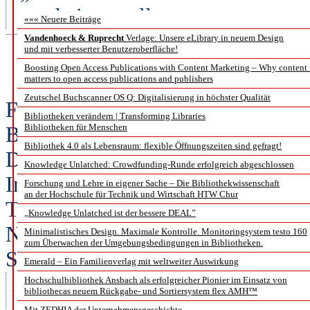
erscheinen soll.
««« Neuere Beiträge
Vandenhoeck & Ruprecht
Verlage: Unsere eLibrary in neuem Design
und mit verbesserter Benutzeroberfläche!
Neues ZB MED Führung
Boosting Open Access Publications with Content Marketing – Why content
matters to open access publications and publishers
Zeutschel Buchscanner OS Q: Digitalisierung in höchster Qualität
Fachwissenschaftler mit Informat
Bibliotheken verändern | Transforming Libraries
Bibliotheken für Menschen
Bibliotheksdirektoren an der Spitz
Bibliothek 4.0 als Lebensraum: flexible Öffnungszeiten sind gefragt!
Dr. Klaus Tochtermann als Direkt
Knowledge Unlatched: Crowdfunding-Runde erfolgreich abgeschlossen
Informationszentrum Wirtschaft, u
Forschung und Lehre in eigener Sache – Die Bibliothekwissenschaft
an der Hochschule für Technik und Wirtschaft HTW Chur
Technischen Informationsbiblioth
„Knowledge Unlatched ist der bessere DEAL”
Naturwissenschaften und Technik, 
Minimalistisches Design. Maximale Kontrolle. Monitoringsystem testo 160
zum Überwachen der Umgebungsbedingungen in Bibliotheken.
Schuhmann am 1. Mai 2018 ein we
Emerald – Ein Familienverlag mit weltweiter Auswirkung
an die Spitze einer Zentralbibli
Hochschulbibliothek Ansbach als erfolgreicher Pionier im Einsatz von
bibliothecas neuem Rückgabe- und Sortiersystem flex AMH™
hat die wissenschaftliche Leit
Mit ZEDHIA der Unternehmensgeschichte