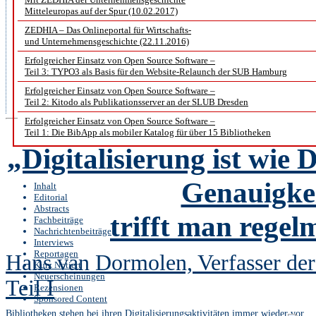
Mitteleuropas auf der Spur (10.02.2017)
Lebenswissenschaften übernomm
ZEDHIA – Das Onlineportal für Wirtschafts-
und Unternehmensgeschichte (22.11.2016)
der Einrichtung ist die Volkswir
Erfolgreicher Einsatz von Open Source Software –
Amt am 15. Februar 2018 angetret
Teil 3: TYPO3 als Basis für den Website-Relaunch der SUB Hamburg
Erfolgreicher Einsatz von Open Source Software –
Doppelspitze von ZB MED um ei
Teil 2: Kitodo als Publikationsserver an der SLUB Dresden
Erfolgreicher Einsatz von Open Source Software –
Teil 1: Die BibApp als mobiler Katalog für über 15 Bibliotheken
„Digitalisierung ist wie 
Genauigkei
Inhalt
Editorial
Abstracts
trifft man rege
Fachbeiträge
Nachrichtenbeiträge
Interviews
Reportagen
Hans van Dormolen, Verfasser de
Kurz Notiert
Neuerscheinungen
Teil I
Rezensionen
Sponsored Content
Bibliotheken stehen bei ihren Digitalisierungsaktivitäten immer wieder vor