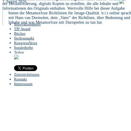
7. August 2026
der Herausforderung, digitale Kopien zu erstellen, die alle Inhalte und
Informationen des Originals enthalten. Wertvolle Hilfe bei dieser Aufgabe
bieten die Metamorfoze Richtlinien für Image-Qualität. b.i.t.online sprac
mit Hans van Dormolen, dem „Vater“ der Richtlinie, über Bedeutung und
Inhalte und was Metamorfoze mit Dartspielen zu tun hat.
Innovationspreis
TIP Award
Bücher
Stellenmarkt
KongressNews
Sonderhefte
Teilen
Zitierrichtlinien
Kontakt
Impresssum