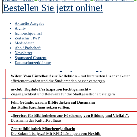
Bestellen Sie jetzt online!
Aktuelle Ausgabe
Archiv
fachbuchjournal
Zeitschrift IWP
Mediadaten
Abo / Probeheft
Newsletter
Sponsored Content
Datenschutzerklärung
b.i.t.
online
6 /
Wiley: Vom Einzelkauf zur Kollektion
– mit kuratierten Lizenzpaketen
effizienter werden und die Studierenden besser versorgen
Reportage
nexbib: Digitale Partizipation leicht gemacht
–
Zugänglichkeit und Relevanz für die Stadtgesellschaft steigern
Fünf Gründe, warum Bibliotheken auf Dussmann
das KulturKaufhaus setzen sollten.
Informationsvermittlun
„Services für Bibliotheken zur Förderung von Bildung und Vielfalt”.
Dussmann das KulturKaufhaus.
F
Zentralbibliothek Mönchengladbach:
Die Zukunft ist jetzt! Mit RFID-Lösungen von
Nexbib
.