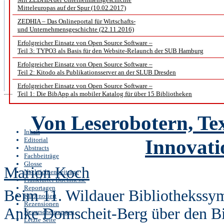
Tagungsgeschehen beteiligt und 
Mitteleuropas auf der Spur (10.02.2017)
ZEDHIA – Das Onlineportal für Wirtschafts-
Sessions teil. Dabei erwiesen si
und Unternehmensgeschichte (22.11.2016)
Urheberrecht sowie Open Access
Erfolgreicher Einsatz von Open Source Software –
Teil 3: TYPO3 als Basis für den Website-Relaunch der SUB Hamburg
sie in unterschiedlichen Verans
Erfolgreicher Einsatz von Open Source Software –
Teil 2: Kitodo als Publikationsserver an der SLUB Dresden
wurden.
Erfolgreicher Einsatz von Open Source Software –
Teil 1: Die BibApp als mobiler Katalog für über 15 Bibliotheken
Von Leserobotern, Te
Inhalt
Innovati
Editorial
Abstracts
Fachbeiträge
Glosse
Marion Koch
Nachrichtenbeiträge
Frankfurter Buchmesse
Reportagen
Beim 11. Wildauer Bibliothekssym
Kurz notiert
Rezensionen
Anke Domscheit-Berg über den Bi
Neuerscheinungen
Letzte Seite