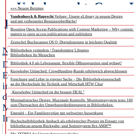
Urheberrecht, Green 
««« Neuere Beiträge
Vandenhoeck & Ruprecht
Verlage: Unsere eLibrary in neuem Design
Bericht vom World Library
und mit verbesserter Benutzeroberfläche!
Boosting Open Access Publications with Content Marketing – Why content
in Ku
matters to open access publications and publishers
Zeutschel Buchscanner OS Q: Digitalisierung in höchster Qualität
Nadja Baldszuhn, Florian Preiß u
Bibliotheken verändern | Transforming Libraries
Bibliotheken für Menschen
Der World Library and Informati
Bibliothek 4.0 als Lebensraum: flexible Öffnungszeiten sind gefragt!
Knowledge Unlatched: Crowdfunding-Runde erfolgreich abgeschlossen
Ende August dieses Jahres mehr a
Forschung und Lehre in eigener Sache – Die Bibliothekwissenschaft
internationalen Bibliotheks- und
an der Hochschule für Technik und Wirtschaft HTW Chur
„Knowledge Unlatched ist der bessere DEAL”
der sich rasant entwickelnden Hau
Minimalistisches Design. Maximale Kontrolle. Monitoringsystem testo 160
Malaysia. Als Nachwuchsstipendia
zum Überwachen der Umgebungsbedingungen in Bibliotheken.
Emerald – Ein Familienverlag mit weltweiter Auswirkung
International und Goethe-Institut
Hochschulbibliothek Ansbach als erfolgreicher Pionier im Einsatz von
bibliothecas neuem Rückgabe- und Sortiersystem flex AMH™
waren wir als Übersetzer*innen
Mit ZEDHIA der Unternehmensgeschichte