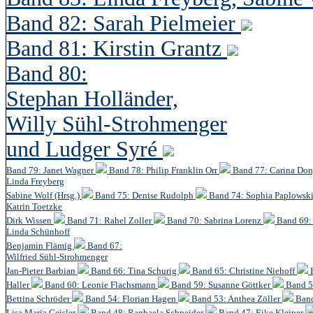
Band 82: Sarah Pielmeier
Band 81: Kirstin Grantz
Band 80:
Stephan Holländer,
Willy Sühl-Strohmenger
und Ludger Syré
Band 79: Janet Wagner
Band 78: Philip Franklin Orr
Band 77: Carina Do
Linda Freyberg
Sabine Wolf (Hrsg.)
Band 75: Denise Rudolph
Band 74: Sophia Paplowsk
Katrin Toetzke
Dirk Wissen
Band 71: Rahel Zoller
Band 70: Sabrina Lorenz
Band 69: 
Linda Schünhoff
Benjamin Flämig
Band 67:
Wilfried Sühl-Strohmenger
Jan-Pieter Barbian
Band 66: Tina Schurig
Band 65: Christine Niehoff
Haller
Band 60:
Leonie Flachsmann
Band 59: Susanne Göttker
Band 5
Bettina Schröder
Band 54: Florian Hagen
Band 53: Anthea Zöller
Band
Lisa Maria Geisler
Band 48:
Raphaela Schneider
Band 47: Eike Kleiner