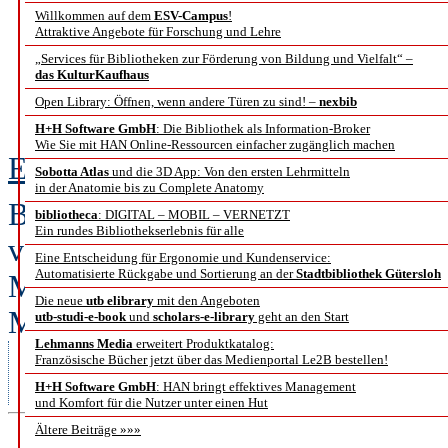
Willkommen auf dem
ESV-Campus
!
Bericht von der Veranst
Attraktive Angebote für Forschung und Lehre
„Services für Bibliotheken zur Förderung von Bildung und Vielfalt“ –
Unternehmenserfolg” am 1
das KulturKaufhaus
Open Library: Öffnen, wenn andere Türen zu sind! –
nexbib
Bu
H+H Software GmbH
: Die Bibliothek als Information-Broker
Wie Sie mit HAN Online-Ressourcen einfacher zugänglich machen
Elgin Helen Jakisch
Sobotta Atlas
und die 3D App: Von den ersten Lehrmitteln
in der Anatomie bis zu Complete Anatomy
Bereits zum 6. Mal veranstaltete d
bibliotheca
: DIGITAL – MOBIL – VERNETZT
Ein rundes Bibliothekserlebnis für alle
vermittlung” in Kooperation mit 
Eine Entscheidung für Ergonomie und Kundenservice:
Automatisierte Rückgabe und Sortierung an der
Stadtbibliothek Gütersloh
Messedonnerstag ein Branchentreff
Die neue
utb elibrary
mit den Angeboten
Motto lautete „Turning Informati
utb-studi-e-book
und
scholars-e-library
geht an den Start
Lehmanns Media
erweitert Produktkatalog:
neue Chancen und Geschäftsmodelle für Information Professionals”. Ob
Französische Bücher jetzt über das Medienportal Le2B bestellen!
man, wie im Programm angekündigt, tatsächlich neue „Steilvorlagen” für
einen optimaleren Informationsservice in „dramatisch sich wandelnden
H+H Software GmbH
: HAN bringt effektives Management
Zeiten” gewinnen konnte, zeigt der folgende Bericht.
und Komfort für die Nutzer unter einen Hut
Ältere Beiträge »»»