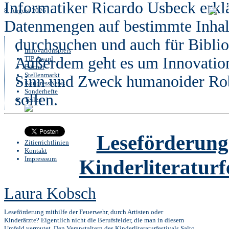
Informatiker Ricardo Usbeck erklä
8. August 2026
Datenmengen auf bestimmte Inhal
durchsuchen und auch für Bibli
Innovationspreis
Außerdem geht es um Innovation
TIP Award
Bücher
Stellenmarkt
Sinn und Zweck humanoider Robo
KongressNews
Sonderhefte
sollen.
Teilen
Leseförderung 
Zitierrichtlinien
Kontakt
Impresssum
Kinderliteraturf
Laura Kobsch
Leseförderung mithilfe der Feuerwehr, durch Artisten oder
Kinderärzte? Eigentlich nicht die Berufsfelder, die man in diesem
Umfeld vermutet. Den Veranstaltern des Kinderliteraturfestivals Salto