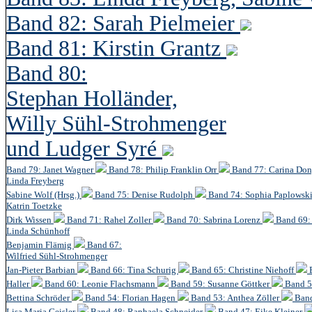
Band 82: Sarah Pielmeier
Band 81: Kirstin Grantz
Band 80:
Stephan Holländer,
Willy Sühl-Strohmenger
und Ludger Syré
Band 79: Janet Wagner
Band 78: Philip Franklin Orr
Band 77: Carina Do
Linda Freyberg
Sabine Wolf (Hrsg.)
Band 75: Denise Rudolph
Band 74: Sophia Paplowsk
Katrin Toetzke
Dirk Wissen
Band 71: Rahel Zoller
Band 70: Sabrina Lorenz
Band 69: 
Linda Schünhoff
Benjamin Flämig
Band 67:
Wilfried Sühl-Strohmenger
Jan-Pieter Barbian
Band 66: Tina Schurig
Band 65: Christine Niehoff
Haller
Band 60:
Leonie Flachsmann
Band 59: Susanne Göttker
Band 5
Bettina Schröder
Band 54: Florian Hagen
Band 53: Anthea Zöller
Band
Lisa Maria Geisler
Band 48:
Raphaela Schneider
Band 47: Eike Kleiner