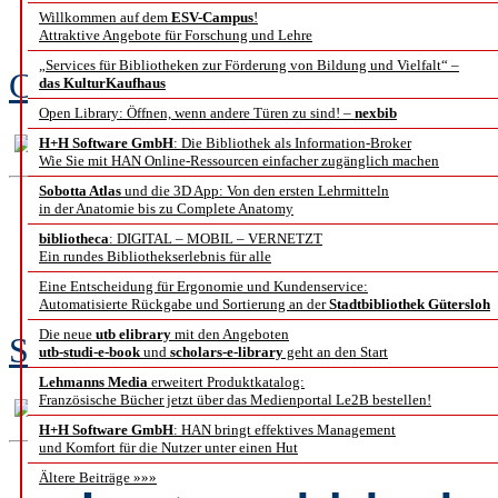
und ihre dig
Willkommen auf dem
ESV-Campus
!
Attraktive Angebote für Forschung und Lehre
„Services für Bibliotheken zur Förderung von Bildung und Vielfalt“ –
Claudia Sojer
das KulturKaufhaus
Open Library: Öffnen, wenn andere Türen zu sind! –
nexbib
H+H Software GmbH
: Die Bibliothek als Information-Broker
Wie Sie mit HAN Online-Ressourcen einfacher zugänglich machen
Sobotta Atlas
und die 3D App: Von den ersten Lehrmitteln
in der Anatomie bis zu Complete Anatomy
Barrierefreihei
bibliotheca
: DIGITAL – MOBIL – VERNETZT
Ein rundes Bibliothekserlebnis für alle
Nachdenken über 
Eine Entscheidung für Ergonomie und Kundenservice:
Automatisierte Rückgabe und Sortierung an der
Stadtbibliothek Gütersloh
Die neue
utb elibrary
mit den Angeboten
Susanne Blumesberger
utb-studi-e-book
und
scholars-e-library
geht an den Start
Lehmanns Media
erweitert Produktkatalog:
Französische Bücher jetzt über das Medienportal Le2B bestellen!
H+H Software GmbH
: HAN bringt effektives Management
und Komfort für die Nutzer unter einen Hut
Ältere Beiträge »»»