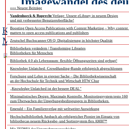
Imagewandel des deu
««« Neuere Beiträge
aubib.de und der 
Vandenhoeck & Ruprecht
Verlage: Unsere eLibrary in neuem Design
und mit verbesserter Benutzeroberfläche!
Karin Bärnreuther, Tanja Gehring,
Boosting Open Access Publications with Content Marketing – Why content
matters to open access publications and publishers
Moßburger, Christina Rammler
Zeutschel Buchscanner OS Q: Digitalisierung in höchster Qualität
Bibliotheken verändern | Transforming Libraries
Bibliotheken für Menschen
Bibliothek 4.0 als Lebensraum: flexible Öffnungszeiten sind gefragt!
Knowledge Unlatched: Crowdfunding-Runde erfolgreich abgeschlossen
Forschung und Lehre in eigener Sache – Die Bibliothekwissenschaft
an der Hochschule für Technik und Wirtschaft HTW Chur
„Knowledge Unlatched ist der bessere DEAL”
Minimalistisches Design. Maximale Kontrolle. Monitoringsystem testo 160
zum Überwachen der Umgebungsbedingungen in Bibliotheken.
Emerald – Ein Familienverlag mit weltweiter Auswirkung
Hochschulbibliothek Ansbach als erfolgreicher Pionier im Einsatz von
bibliothecas neuem Rückgabe- und Sortiersystem flex AMH™
Mit ZEDHIA der Unternehmensgeschichte