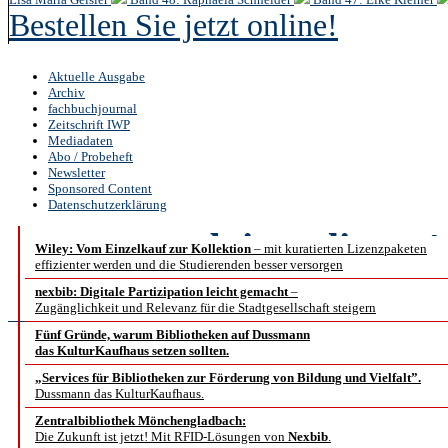
Bestellen Sie jetzt online!
Aktuelle Ausgabe
Archiv
fachbuchjournal
Zeitschrift IWP
Mediadaten
Abo / Probeheft
Newsletter
Sponsored Content
Datenschutzerklärung
b.i.t.
online
4 
Wiley: Vom Einzelkauf zur Kollektion
– mit kuratierten Lizenzpaketen
effizienter werden und die Studierenden besser versorgen
Abstract
nexbib: Digitale Partizipation leicht gemacht
–
Zugänglichkeit und Relevanz für die Stadtgesellschaft steigern
Fünf Gründe, warum Bibliotheken auf Dussmann
das KulturKaufhaus setzen sollten.
Die abgelösten H
„Services für Bibliotheken zur Förderung von Bildung und Vielfalt”.
Dussmann das KulturKaufhaus.
der Universitäts- u
Zentralbibliothek Mönchengladbach:
Die Zukunft ist jetzt! Mit RFID-Lösungen von
Nexbib
.