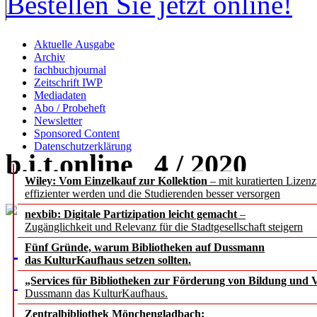
Bestellen Sie jetzt online!
Aktuelle Ausgabe
Archiv
fachbuchjournal
Zeitschrift IWP
Mediadaten
Abo / Probeheft
Newsletter
Sponsored Content
Datenschutzerklärung
b.i.t.
online
4 / 2020
Wiley: Vom Einzelkauf zur Kollektion
– mit kuratierten Lizen
effizienter werden und die Studierenden besser versorgen
nexbib: Digitale Partizipation leicht gemacht
–
Zugänglichkeit und Relevanz für die Stadtgesellschaft steigern
Fünf Gründe, warum Bibliotheken auf Dussmann
das KulturKaufhaus setzen sollten.
„Services für Bibliotheken zur Förderung von Bildung und Vi
Dussmann das KulturKaufhaus.
Zentralbibliothek Mönchengladbach: