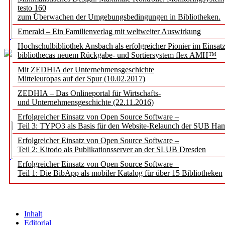
testo 160
zum Überwachen der Umgebungsbedingungen in Bibliotheken.
Emerald – Ein Familienverlag mit weltweiter Auswirkung
Hochschulbibliothek Ansbach als erfolgreicher Pionier im Einsat
bibliothecas neuem Rückgabe- und Sortiersystem flex AMH™
Mit ZEDHIA der Unternehmensgeschichte
Mitteleuropas auf der Spur (10.02.2017)
ZEDHIA – Das Onlineportal für Wirtschafts-
und Unternehmensgeschichte (22.11.2016)
Erfolgreicher Einsatz von Open Source Software –
Teil 3: TYPO3 als Basis für den Website-Relaunch der SUB Ha
Erfolgreicher Einsatz von Open Source Software –
Teil 2: Kitodo als Publikationsserver an der SLUB Dresden
Erfolgreicher Einsatz von Open Source Software –
Teil 1: Die BibApp als mobiler Katalog für über 15 Bibliotheken
Inhalt
Editorial