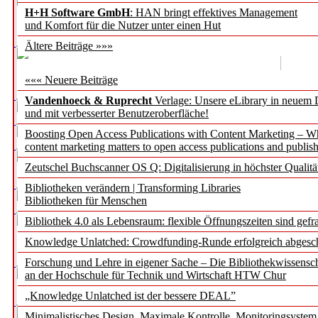
H+H Software GmbH
: HAN bringt effektives Management
und Komfort für die Nutzer unter einen Hut
Ältere Beiträge »»»
««« Neuere Beiträge
Vandenhoeck & Ruprecht
Verlage: Unsere eLibrary in neuem 
und mit verbesserter Benutzeroberfläche!
Boosting Open Access Publications with Content Marketing – 
content marketing matters to open access publications and publish
Zeutschel Buchscanner OS Q: Digitalisierung in höchster Qualitä
Bibliotheken verändern | Transforming Libraries
Bibliotheken für Menschen
Bibliothek 4.0 als Lebensraum: flexible Öffnungszeiten sind gefra
Knowledge Unlatched: Crowdfunding-Runde erfolgreich abgesc
Forschung und Lehre in eigener Sache – Die Bibliothekwissensc
an der Hochschule für Technik und Wirtschaft HTW Chur
„Knowledge Unlatched ist der bessere DEAL”
Minimalistisches Design. Maximale Kontrolle. Monitoringsystem