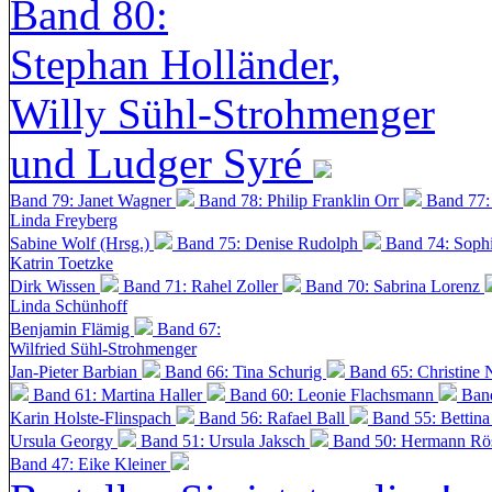
Band 80:
Stephan Holländer,
Willy Sühl-Strohmenger
und Ludger Syré
Band 79: Janet Wagner
Band 78: Philip Franklin Orr
Band 77:
Linda Freyberg
Sabine Wolf (Hrsg.)
Band 75: Denise Rudolph
Band 74: Soph
Katrin Toetzke
Dirk Wissen
Band 71: Rahel Zoller
Band 70: Sabrina Lorenz
Linda Schünhoff
Benjamin Flämig
Band 67:
Wilfried Sühl-Strohmenger
Jan-Pieter Barbian
Band 66: Tina Schurig
Band 65: Christine 
Band 61: Martina Haller
Band 60:
Leonie Flachsmann
Ban
Karin Holste-Flinspach
Band 56: Rafael Ball
Band 55: Bettin
Ursula Georgy
Band 51: Ursula Jaksch
Band 50:
Hermann Rös
Band 47: Eike Kleiner