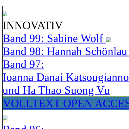
INNOVATIV
Band 99: Sabine Wolf
Band 98: Hannah Schönla
Band 97:
Ioanna Danai Katsougiann
und Ha Thao Suong Vu
VOLLTEXT OPEN ACCE