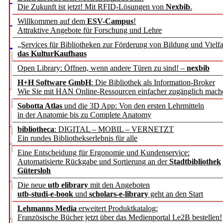
Die Zukunft ist jetzt! Mit RFID-Lösungen von
Nexbib
.
Willkommen auf dem
ESV-Campus
!
Attraktive Angebote für Forschung und Lehre
„Services für Bibliotheken zur Förderung von Bildung und Vielfa
das KulturKaufhaus
Open Library: Öffnen, wenn andere Türen zu sind! –
nexbib
H+H Software GmbH
: Die Bibliothek als Information-Broker
Wie Sie mit HAN Online-Ressourcen einfacher zugänglich mach
Sobotta Atlas
und die 3D App: Von den ersten Lehrmitteln
in der Anatomie bis zu Complete Anatomy
bibliotheca
: DIGITAL – MOBIL – VERNETZT
Ein rundes Bibliothekserlebnis für alle
Eine Entscheidung für Ergonomie und Kundenservice:
Automatisierte Rückgabe und Sortierung an der
Stadtbibliothek
Gütersloh
Die neue
utb elibrary
mit den Angeboten
utb-studi-e-book
und
scholars-e-library
geht an den Start
Lehmanns Media
erweitert Produktkatalog:
Französische Bücher jetzt über das Medienportal Le2B bestellen!