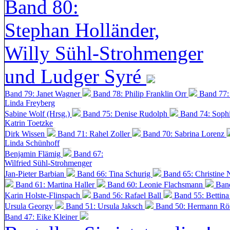
Band 80:
Stephan Holländer,
Willy Sühl-Strohmenger
und Ludger Syré
Band 79: Janet Wagner
Band 78: Philip Franklin Orr
Band 77:
Linda Freyberg
Sabine Wolf (Hrsg.)
Band 75: Denise Rudolph
Band 74: Soph
Katrin Toetzke
Dirk Wissen
Band 71: Rahel Zoller
Band 70: Sabrina Lorenz
Linda Schünhoff
Benjamin Flämig
Band 67:
Wilfried Sühl-Strohmenger
Jan-Pieter Barbian
Band 66: Tina Schurig
Band 65: Christine 
Band 61: Martina Haller
Band 60:
Leonie Flachsmann
Ban
Karin Holste-Flinspach
Band 56: Rafael Ball
Band 55: Bettin
Ursula Georgy
Band 51: Ursula Jaksch
Band 50:
Hermann Rös
Band 47: Eike Kleiner