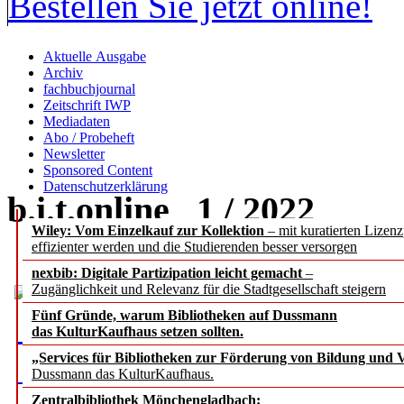
Bestellen Sie jetzt online!
Aktuelle Ausgabe
Archiv
fachbuchjournal
Zeitschrift IWP
Mediadaten
Abo / Probeheft
Newsletter
Sponsored Content
Datenschutzerklärung
b.i.t.
online
1 / 2022
Wiley: Vom Einzelkauf zur Kollektion
– mit kuratierten Lizen
effizienter werden und die Studierenden besser versorgen
nexbib: Digitale Partizipation leicht gemacht
–
Zugänglichkeit und Relevanz für die Stadtgesellschaft steigern
Fünf Gründe, warum Bibliotheken auf Dussmann
das KulturKaufhaus setzen sollten.
„Services für Bibliotheken zur Förderung von Bildung und Vi
Dussmann das KulturKaufhaus.
Zentralbibliothek Mönchengladbach: