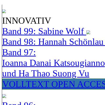
INNOVATIV
Band 99: Sabine Wolf
Band 98: Hannah Schönla
Band 97:
Ioanna Danai Katsougiann
und Ha Thao Suong Vu
VOLLTEXT OPEN ACCE