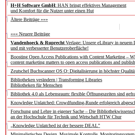
H+H Software GmbH
: HAN bringt effektives Management
und Komfort für die Nutzer unter einen Hut
Ältere Beiträge »»»
««« Neuere Beiträge
Vandenhoeck & Ruprecht
Verlage: Unsere eLibrary in neuem 
und mit verbesserter Benutzeroberfläche!
Boosting Open Access Publications with Content Marketing – 
content marketing matters to open access publications and publish
Zeutschel Buchscanner OS Q: Digitalisierung in höchster Qualitä
Bibliotheken verändern | Transforming Libraries
Bibliotheken für Menschen
Bibliothek 4.0 als Lebensraum: flexible Öffnungszeiten sind gefra
Knowledge Unlatched: Crowdfunding-Runde erfolgreich abgesc
Forschung und Lehre in eigener Sache – Die Bibliothekwissensc
an der Hochschule für Technik und Wirtschaft HTW Chur
„Knowledge Unlatched ist der bessere DEAL”
Minimalistisches Design. Maximale Kontrolle. Monitoringsystem