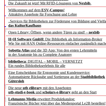
Die Zukunft ist jetzt! Mit RFID-Lösungen von
Nexbib
.
Willkommen auf dem
ESV-Campus
!
Attraktive Angebote für Forschung und Lehre
„Services für Bibliotheken zur Förderung von Bildung und Vielfa
das KulturKaufhaus
Open Library: Öffnen, wenn andere Türen zu sind! –
nexbib
H+H Software GmbH
: Die Bibliothek als Information-Broker
Wie Sie mit HAN Online-Ressourcen einfacher zugänglich mach
Sobotta Atlas
und die 3D App: Von den ersten Lehrmitteln
in der Anatomie bis zu Complete Anatomy
bibliotheca
: DIGITAL – MOBIL – VERNETZT
Ein rundes Bibliothekserlebnis für alle
Eine Entscheidung für Ergonomie und Kundenservice:
Automatisierte Rückgabe und Sortierung an der
Stadtbibliothek
Gütersloh
Die neue
utb elibrary
mit den Angeboten
utb-studi-e-book
und
scholars-e-library
geht an den Start
Lehmanns Media
erweitert Produktkatalog:
Französische Bücher jetzt über das Medienportal Le2B bestellen!