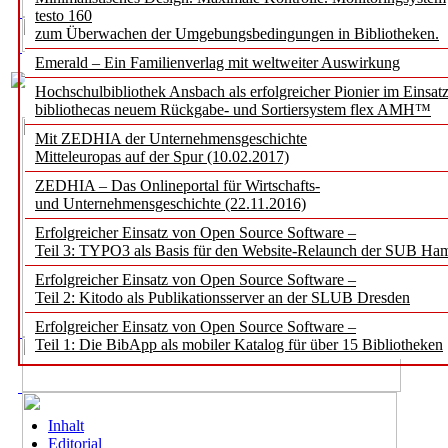
testo 160
zum Überwachen der Umgebungsbedingungen in Bibliotheken.
Emerald – Ein Familienverlag mit weltweiter Auswirkung
Hochschulbibliothek Ansbach als erfolgreicher Pionier im Einsat
bibliothecas neuem Rückgabe- und Sortiersystem flex AMH™
Mit ZEDHIA der Unternehmensgeschichte
Mitteleuropas auf der Spur (10.02.2017)
ZEDHIA – Das Onlineportal für Wirtschafts-
und Unternehmensgeschichte (22.11.2016)
Erfolgreicher Einsatz von Open Source Software –
Teil 3: TYPO3 als Basis für den Website-Relaunch der SUB Ha
Erfolgreicher Einsatz von Open Source Software –
Teil 2: Kitodo als Publikationsserver an der SLUB Dresden
Erfolgreicher Einsatz von Open Source Software –
Teil 1: Die BibApp als mobiler Katalog für über 15 Bibliotheken
Inhalt
Editorial