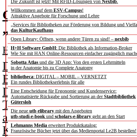
Die Zukunft ist jetzt! Mit RFID-Lösungen von
Nexbib
.
Gleich drei Bibliotheke
Willkommen auf dem
ESV-Campus
!
Attraktive Angebote für Forschung und Lehre
„Bibliothek des Jahres
„Services für Bibliotheken zur Förderung von Bildung und Vielfa
das KulturKaufhaus
Open Library: Öffnen, wenn andere Türen zu sind! –
nexbib
Helga Bergmann
H+H Software GmbH
: Die Bibliothek als Information-Broker
Wie Sie mit HAN Online-Ressourcen einfacher zugänglich mach
Die Universitätsbibliotheke
Sobotta Atlas
und die 3D App: Von den ersten Lehrmitteln
in der Anatomie bis zu Complete Anatomy
Berlin und der Universität
bibliotheca
: DIGITAL – MOBIL – VERNETZT
Ein rundes Bibliothekserlebnis für alle
Deutschen Bibliotheksverb
Eine Entscheidung für Ergonomie und Kundenservice:
Automatisierte Rückgabe und Sortierung an der
Stadtbibliothek
Telekom Stiftung als „Bibli
Gütersloh
Die neue
utb elibrary
mit den Angeboten
ausgezeichnet. „Bibliothek 
utb-studi-e-book
und
scholars-e-library
geht an den Start
Lehmanns Media
erweitert Produktkatalog:
Kommunen und Regionen 2
Französische Bücher jetzt über das Medienportal Le2B bestellen!