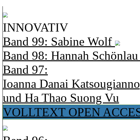
INNOVATIV
Band 99: Sabine Wolf
Band 98: Hannah Schönla
Band 97:
Ioanna Danai Katsougiann
und Ha Thao Suong Vu
VOLLTEXT OPEN ACCE