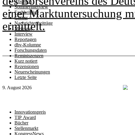
des Börsenvereins des Deu
Abstracts
Sommerinterview
einer Marktuntersuchung m
Fachbeiträge
Corner
ermittelt.
Nachrichtenbeiträge
Meinung
Interview
Reportagen
dbv-Kolumne
Forschungsdaten
Reminiszenzen
Kurz notiert
Rezensionen
Neuerscheinungen
Letzte Seite
9. August 2026
Innovationspreis
TIP Award
Bücher
Stellenmarkt
KongressNews