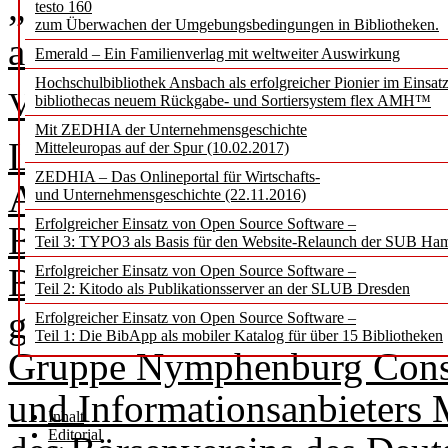
„Lesemotive”, die neue Klas
testo 160
zum Überwachen der Umgebungsbedingungen in Bibliotheken.
antwortet
Emerald – Ein Familienverlag mit weltweiter Auswirkung
Hochschulbibliothek Ansbach als erfolgreicher Pionier im Einsat
Vera Münch
bibliothecas neuem Rückgabe- und Sortiersystem flex AMH™
Mit ZEDHIA der Unternehmensgeschichte
Leichtlesen, Entspannen, L
Mitteleuropas auf der Spur (10.02.2017)
ZEDHIA – Das Onlineportal für Wirtschafts-
Auseinandersetzen und weit
und Unternehmensgeschichte (22.11.2016)
Erfolgreicher Einsatz von Open Source Software –
Beweggründe, warum ein Ku
Teil 3: TYPO3 als Basis für den Website-Relaunch der SUB Ha
Buch entscheidet und, wenn 
Erfolgreicher Einsatz von Open Source Software –
Teil 2: Kitodo als Publikationsserver an der SLUB Dresden
glücklich damit ist. Das h
Erfolgreicher Einsatz von Open Source Software –
Teil 1: Die BibApp als mobiler Katalog für über 15 Bibliotheken
Gruppe Nymphenburg Consul
und Informationsanbieters
Inhalt
Editorial