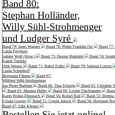
Band 80:
Stephan Holländer,
Willy Sühl-Strohmenger
und Ludger Syré
Band 79: Janet Wagner
Band 78: Philip Franklin Orr
Band 77:
Linda Freyberg
Sabine Wolf (Hrsg.)
Band 75: Denise Rudolph
Band 74: Soph
Katrin Toetzke
Dirk Wissen
Band 71: Rahel Zoller
Band 70: Sabrina Lorenz
Linda Schünhoff
Benjamin Flämig
Band 67:
Wilfried Sühl-Strohmenger
Jan-Pieter Barbian
Band 66: Tina Schurig
Band 65: Christine 
Band 61: Martina Haller
Band 60:
Leonie Flachsmann
Band
Karin Holste-Flinspach
Band 56: Rafael Ball
Band 55: Bettina
Ursula Georgy
Band 51: Ursula Jaksch
Band 50:
Hermann Rös
Band 47: Eike Kleiner
Bestellen Sie jetzt online!