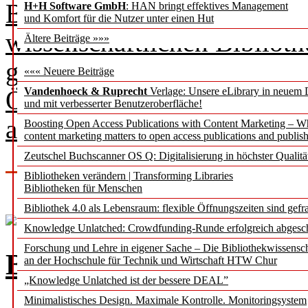
Bibliothek Güstrow. b.i.t.on
H+H Software GmbH
: HAN bringt effektives Management
und Komfort für die Nutzer unter einen Hut
wissenschaftlichen Biblioth
Ältere Beiträge »»»
gemeinsame Bibliotheksführ
««« Neuere Beiträge
Öffentlichen Bibliothek in 
Vandenhoeck & Ruprecht
Verlage: Unsere eLibrary in neuem 
und mit verbesserter Benutzeroberfläche!
aussieht.
Boosting Open Access Publications with Content Marketing – 
content marketing matters to open access publications and publish
Zeutschel Buchscanner OS Q: Digitalisierung in höchster Qualitä
Bibliotheken verändern | Transforming Libraries
Bibliotheken für Menschen
Bibliothek 4.0 als Lebensraum: flexible Öffnungszeiten sind gefra
Knowledge Unlatched: Crowdfunding-Runde erfolgreich abgesc
Forschung und Lehre in eigener Sache – Die Bibliothekwissensc
Bauchgefühl sucht Buc
an der Hochschule für Technik und Wirtschaft HTW Chur
„Knowledge Unlatched ist der bessere DEAL”
Minimalistisches Design. Maximale Kontrolle. Monitoringsystem