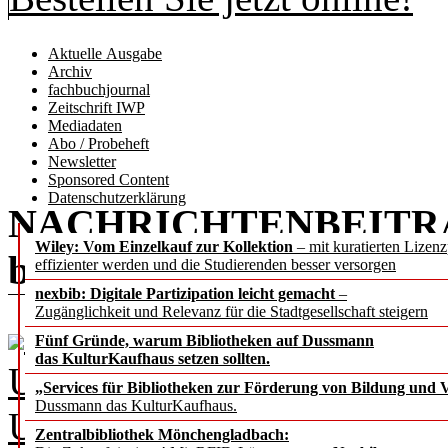
Aktuelle Ausgabe
Archiv
fachbuchjournal
Zeitschrift IWP
Mediadaten
Abo / Probeheft
Newsletter
Sponsored Content
Datenschutzerklärung
NACHRICHTENBEITR
Wiley: Vom Einzelkauf zur Kollektion
– mit kuratierten Lizen
b.i.t.
online
5 / 2022
effizienter werden und die Studierenden besser versorgen
nexbib: Digitale Partizipation leicht gemacht
–
Zugänglichkeit und Relevanz für die Stadtgesellschaft steigern
Fünf Gründe, warum Bibliotheken auf Dussmann
das KulturKaufhaus setzen sollten.
Universitäts­biblio­theken 
„Services für Bibliotheken zur Förderung von Bildung und Vi
Dussmann das KulturKaufhaus.
Uwe-Johnson-Bibliothek G
Zentralbibliothek Mönchengladbach: