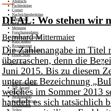
Abstracts
Fachbeiträge
Corner
Nachrichtenbeiträge
DEAL: Wo stehen wir na
Interviews
Reportagen
Meinung
Forschungsdaten
Bernhard Mittermaier
Sponsored Content
Kurz notiert
Rezensionen
Die Zahlenangabe im Titel 
Neuerscheinungen
Letzte Seite
überraschen, denn die Beze
7. August 2026
Juni 2015. Bis zu diesem Ze
unter der Bezeichnung „Bu
Innovationspreis
TIP Award
welches im Sommer 2013 se
Bücher
Stellenmarkt
handelt es sich tatsächlich b
KongressNews
Sonderhefte
Teilen