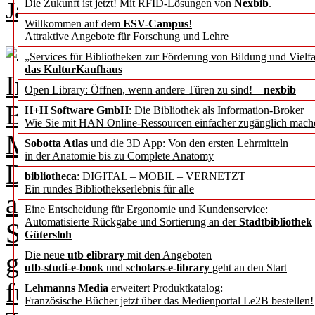
Jan-Pieter Barbian
Die Zukunft ist jetzt! Mit RFID-Lösungen von
Nexbib
.
Willkommen auf dem
ESV-Campus
!
Attraktive Angebote für Forschung und Lehre
Arnheim Bibliothek und K
„Services für Bibliotheken zur Förderung von Bildung und Vielfa
das KulturKaufhaus
Im dritten und letzten Teil 
Open Library: Öffnen, wenn andere Türen zu sind! –
nexbib
Bibliotheken stehen die öff
H+H Software GmbH
: Die Bibliothek als Information-Broker
Wie Sie mit HAN Online-Ressourcen einfacher zugänglich mach
Mittelpunkt. Der Autor Jan-
Sobotta Atlas
und die 3D App: Von den ersten Lehrmitteln
in der Anatomie bis zu Complete Anatomy
Direktor der Stadtbibliothe
bibliotheca
: DIGITAL – MOBIL – VERNETZT
Ein rundes Bibliothekserlebnis für alle
auf die Probleme mit Zukun
Eine Entscheidung für Ergonomie und Kundenservice:
Automatisierte Rückgabe und Sortierung an der
Stadtbibliothek
Schnelllebigkeit der techn
Gütersloh
gesellschaftlichen Verände
Die neue
utb elibrary
mit den Angeboten
utb-studi-e-book
und
scholars-e-library
geht an den Start
für zu erwartende und dami
Lehmanns Media
erweitert Produktkatalog:
Französische Bücher jetzt über das Medienportal Le2B bestellen!