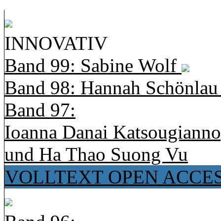
INNOVATIV
Band 99: Sabine Wolf
Band 98: Hannah Schönla
Band 97:
Ioanna Danai Katsougiann
und Ha Thao Suong Vu
VOLLTEXT OPEN ACCE