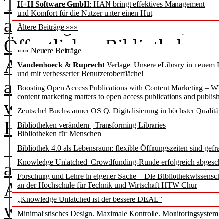
Transformationen stark verk
H+H Software GmbH
: HAN bringt effektives Management
und Komfort für die Nutzer unter einen Hut
allerdings bereits heute, d
Ältere Beiträge »»»
Öffentlichen Bibliotheken, 
««« Neuere Beiträge
Ausleihe einer qualifiziert
Vandenhoeck & Ruprecht
Verlage: Unsere eLibrary in neuem 
und mit verbesserter Benutzeroberfläche!
audiovisuellen und elektron
Boosting Open Access Publications with Content Marketing – 
content marketing matters to open access publications and publish
wird – allerdings mit einer
Zeutschel Buchscanner OS Q: Digitalisierung in höchster Qualitä
Hybriden Bibliothek.
Bibliotheken verändern | Transforming Libraries
Bibliotheken für Menschen
Auch die Bedeutung der R
Bibliothek 4.0 als Lebensraum: flexible Öffnungszeiten sind gefra
Knowledge Unlatched: Crowdfunding-Runde erfolgreich abgesc
als Ort der Vermittlung von
Forschung und Lehre in eigener Sache – Die Bibliothekwissensc
Austauschs von Wissen, de
an der Hochschule für Technik und Wirtschaft HTW Chur
„Knowledge Unlatched ist der bessere DEAL”
wird sicherlich noch zuneh
Minimalistisches Design. Maximale Kontrolle. Monitoringsystem