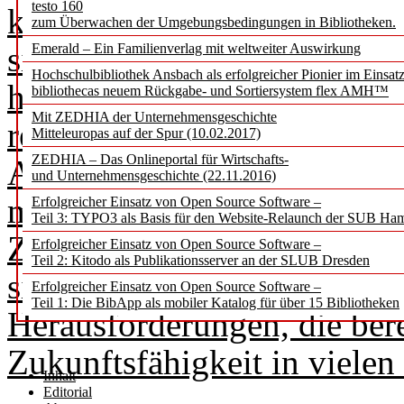
testo 160
konsumfreie, neutrale Orte
zum Überwachen der Umgebungsbedingungen in Bibliotheken.
sich zukünftigen, neuen Auf
Emerald – Ein Familienverlag mit weltweiter Auswirkung
Hochschulbibliothek Ansbach als erfolgreicher Pionier im Einsat
hineinwachsen zu können, m
bibliothecas neuem Rückgabe- und Sortiersystem flex AMH™
Mit ZEDHIA der Unternehmensgeschichte
reduziert oder ganz aufgeg
Mitteleuropas auf der Spur (10.02.2017)
ZEDHIA – Das Onlineportal für Wirtschafts-
Artikel erste Überlegungen,
und Unternehmensgeschichte (22.11.2016)
möglichen Einsatz Künstlich
Erfolgreicher Einsatz von Open Source Software –
Teil 3: TYPO3 als Basis für den Website-Relaunch der SUB Ha
Zukunftsszenarien für Öffen
Erfolgreicher Einsatz von Open Source Software –
Teil 2: Kitodo als Publikationsserver an der SLUB Dresden
sich dann an den großen pol
Erfolgreicher Einsatz von Open Source Software –
Teil 1: Die BibApp als mobiler Katalog für über 15 Bibliotheken
Herausforderungen, die berei
Zukunftsfähigkeit in vielen 
Inhalt
Editorial