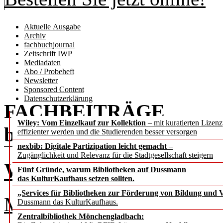
Aktuelle Ausgabe
Archiv
fachbuchjournal
Zeitschrift IWP
Mediadaten
Abo / Probeheft
Newsletter
Sponsored Content
Datenschutzerklärung
FACHBEITRÄGE
Wiley: Vom Einzelkauf zur Kollektion
– mit kuratierten Lizen
b.i.t.
online
2 / 2023
effizienter werden und die Studierenden besser versorgen
nexbib: Digitale Partizipation leicht gemacht
–
Zugänglichkeit und Relevanz für die Stadtgesellschaft steigern
Was bleibt, was geht,
Fünf Gründe, warum Bibliotheken auf Dussmann
das KulturKaufhaus setzen sollten.
„Services für Bibliotheken zur Förderung von Bildung und Vi
Mögliche Zukunftsszenarien
Dussmann das KulturKaufhaus.
Zentralbibliothek Mönchengladbach: