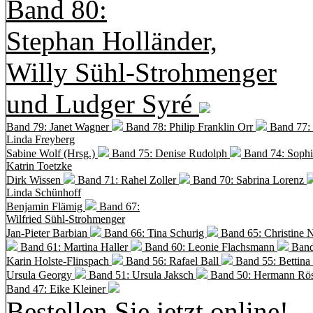
Band 80:
Stephan Holländer,
Willy Sühl-Strohmenger
und Ludger Syré
Band 79: Janet Wagner
Band 78: Philip Franklin Orr
Band 77:
Linda Freyberg
Sabine Wolf (Hrsg.)
Band 75: Denise Rudolph
Band 74: Soph
Katrin Toetzke
Dirk Wissen
Band 71: Rahel Zoller
Band 70: Sabrina Lorenz
Linda Schünhoff
Benjamin Flämig
Band 67:
Wilfried Sühl-Strohmenger
Jan-Pieter Barbian
Band 66: Tina Schurig
Band 65: Christine 
Band 61: Martina Haller
Band 60:
Leonie Flachsmann
Band
Karin Holste-Flinspach
Band 56: Rafael Ball
Band 55: Bettina
Ursula Georgy
Band 51: Ursula Jaksch
Band 50:
Hermann Rös
Band 47: Eike Kleiner
Bestellen Sie jetzt online!