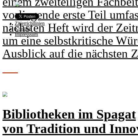
einem zweiteiligen Fachbeit
vorliegende erste Teil umfa
Zitierrichtlinien
nächsten Heft wird der Zeit
Kontakt
Impresssum
um eine selbstkritische Wü
Ausblick auf die nächsten Z
Bibliotheken im Spagat
von Tradition und Inn