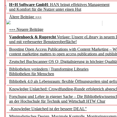
H+H Software GmbH
: HAN bringt effektives Management
und Komfort für die Nutzer unter einen Hut
Ältere Beiträge »»»
««« Neuere Beiträge
Vandenhoeck & Ruprecht
Verlage: Unsere eLibrary in neuem 
und mit verbesserter Benutzeroberfläche!
Boosting Open Access Publications with Content Marketing – 
content marketing matters to open access publications and publish
Zeutschel Buchscanner OS Q: Digitalisierung in höchster Qualitä
Bibliotheken verändern | Transforming Libraries
Bibliotheken für Menschen
Bibliothek 4.0 als Lebensraum: flexible Öffnungszeiten sind gefra
Knowledge Unlatched: Crowdfunding-Runde erfolgreich abgesc
Forschung und Lehre in eigener Sache – Die Bibliothekwissensc
an der Hochschule für Technik und Wirtschaft HTW Chur
„Knowledge Unlatched ist der bessere DEAL”
Minimalistisches Design. Maximale Kontrolle. Monitoringsystem