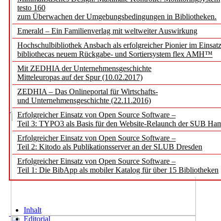
testo 160
zum Überwachen der Umgebungsbedingungen in Bibliotheken.
Emerald – Ein Familienverlag mit weltweiter Auswirkung
Hochschulbibliothek Ansbach als erfolgreicher Pionier im Einsat
bibliothecas neuem Rückgabe- und Sortiersystem flex AMH™
Mit ZEDHIA der Unternehmensgeschichte
Mitteleuropas auf der Spur (10.02.2017)
ZEDHIA – Das Onlineportal für Wirtschafts-
und Unternehmensgeschichte (22.11.2016)
Erfolgreicher Einsatz von Open Source Software –
Teil 3: TYPO3 als Basis für den Website-Relaunch der SUB Ha
Erfolgreicher Einsatz von Open Source Software –
Teil 2: Kitodo als Publikationsserver an der SLUB Dresden
Erfolgreicher Einsatz von Open Source Software –
Teil 1: Die BibApp als mobiler Katalog für über 15 Bibliotheken
Inhalt
Editorial