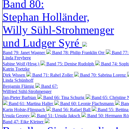
Band 80:
Stephan Holländer,
Willy Sühl-Strohmenger
und Ludger Syré
Band 79: Janet Wagner
Band 78: Philip Franklin Orr
Band 77:
Linda Freyberg
Sabine Wolf (Hrsg.)
Band 75: Denise Rudolph
Band 74: Soph
Katrin Toetzke
Dirk Wissen
Band 71: Rahel Zoller
Band 70: Sabrina Lorenz
Linda Schünhoff
Benjamin Flämig
Band 67:
Wilfried Sühl-Strohmenger
Jan-Pieter Barbian
Band 66: Tina Schurig
Band 65: Christine 
Band 61: Martina Haller
Band 60:
Leonie Flachsmann
Ban
Karin Holste-Flinspach
Band 56: Rafael Ball
Band 55: Bettin
Ursula Georgy
Band 51: Ursula Jaksch
Band 50:
Hermann Rös
Band 47: Eike Kleiner