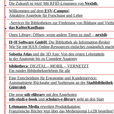
Die Zukunft ist jetzt! Mit RFID-Lösungen von
Nexbib
.
Willkommen auf dem
ESV-Campus
!
Attraktive Angebote für Forschung und Lehre
„Services für Bibliotheken zur Förderung von Bildung und Vielfa
das KulturKaufhaus
Open Library: Öffnen, wenn andere Türen zu sind! –
nexbib
H+H Software GmbH
: Die Bibliothek als Information-Broker
Wie Sie mit HAN Online-Ressourcen einfacher zugänglich mach
Sobotta Atlas
und die 3D App: Von den ersten Lehrmitteln
in der Anatomie bis zu Complete Anatomy
bibliotheca
: DIGITAL – MOBIL – VERNETZT
Ein rundes Bibliothekserlebnis für alle
Eine Entscheidung für Ergonomie und Kundenservice:
Automatisierte Rückgabe und Sortierung an der
Stadtbibliothek
Gütersloh
Die neue
utb elibrary
mit den Angeboten
utb-studi-e-book
und
scholars-e-library
geht an den Start
Lehmanns Media
erweitert Produktkatalog:
Französische Bücher jetzt über das Medienportal Le2B bestellen!