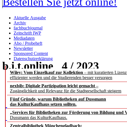
Bestellen Sie jetzt online!
Aktuelle Ausgabe
Archiv
fachbuchjournal
Zeitschrift IWP
Mediadaten
Abo / Probeheft
Newsletter
Sponsored Content
Datenschutzerklärung
b.i.t.
online
4 / 2023
Wiley: Vom Einzelkauf zur Kollektion
– mit kuratierten Lizen
effizienter werden und die Studierenden besser versorgen
nexbib: Digitale Partizipation leicht gemacht
–
Zugänglichkeit und Relevanz für die Stadtgesellschaft steigern
Fünf Gründe, warum Bibliotheken auf Dussmann
das KulturKaufhaus setzen sollten.
„Services für Bibliotheken zur Förderung von Bildung und Vi
Dussmann das KulturKaufhaus.
Zentralbibliothek Mönchengladbach: