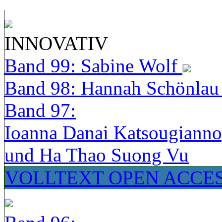
INNOVATIV
Band 99: Sabine Wolf
Band 98: Hannah Schönla
Band 97:
Ioanna Danai Katsougiann
und Ha Thao Suong Vu
VOLLTEXT OPEN ACCE