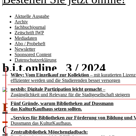
Aktuelle Ausgabe
Archiv
fachbuchjournal
Zeitschrift IWP
Mediadaten
Abo / Probeheft
Newsletter
Sponsored Content
Datenschutzerklärung
b.i.t.
3 / 2024
online
Wiley: Vom Einzelkauf zur Kollektion
– mit kuratierten Lizen
effizienter werden und die Studierenden besser versorgen
nexbib: Digitale Partizipation leicht gemacht
–
Zugänglichkeit und Relevanz für die Stadtgesellschaft steigern
EDITORIAL
Fünf Gründe, warum Bibliotheken auf Dussmann
das KulturKaufhaus setzen sollten.
„Services für Bibliotheken zur Förderung von Bildung und Vi
Dussmann das KulturKaufhaus.
Chefredakteur Dr. Rafael Ba
Zentralbibliothek Mönchengladbach: