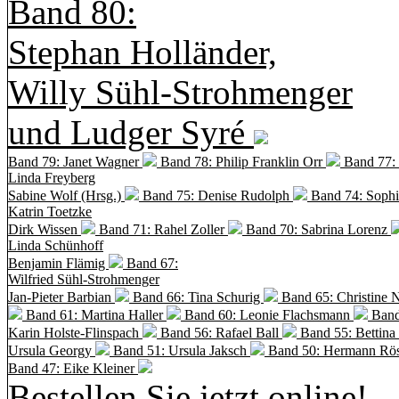
Band 80:
Stephan Holländer,
Willy Sühl-Strohmenger
und Ludger Syré
Band 79: Janet Wagner
Band 78: Philip Franklin Orr
Band 77:
Linda Freyberg
Sabine Wolf (Hrsg.)
Band 75: Denise Rudolph
Band 74: Soph
Katrin Toetzke
Dirk Wissen
Band 71: Rahel Zoller
Band 70: Sabrina Lorenz
Linda Schünhoff
Benjamin Flämig
Band 67:
Wilfried Sühl-Strohmenger
Jan-Pieter Barbian
Band 66: Tina Schurig
Band 65: Christine 
Band 61: Martina Haller
Band 60:
Leonie Flachsmann
Band
Karin Holste-Flinspach
Band 56: Rafael Ball
Band 55: Bettina
Ursula Georgy
Band 51: Ursula Jaksch
Band 50:
Hermann Rös
Band 47: Eike Kleiner
Bestellen Sie jetzt online!