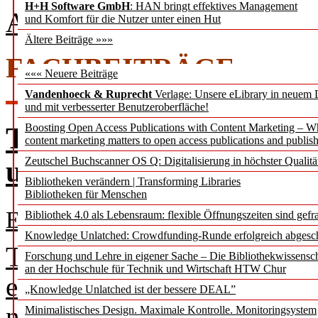
H+H Software GmbH
: HAN bringt effektives Management
Ausgabe 3 / 2024 als PDF
und Komfort für die Nutzer unter einen Hut
Ältere Beiträge »»»
FACHBEITRÄGE
««« Neuere Beiträge
Vandenhoeck & Ruprecht
Verlage: Unsere eLibrary in neuem 
und mit verbesserter Benutzeroberfläche!
Text und Data Mining 
Boosting Open Access Publications with Content Marketing – 
content marketing matters to open access publications and publish
und Bibliotheken – KI 
Zeutschel Buchscanner OS Q: Digitalisierung in höchster Qualitä
Bibliotheken verändern | Transforming Libraries
Bibliotheken für Menschen
Elke Brehm
Bibliothek 4.0 als Lebensraum: flexible Öffnungszeiten sind gefra
Knowledge Unlatched: Crowdfunding-Runde erfolgreich abgesc
Text und Data Mining (TDM
Forschung und Lehre in eigener Sache – Die Bibliothekwissensc
an der Hochschule für Technik und Wirtschaft HTW Chur
etabliert und der Bedarf V
„Knowledge Unlatched ist der bessere DEAL”
nutzen ist hoch. Es stellt 
Minimalistisches Design. Maximale Kontrolle. Monitoringsystem