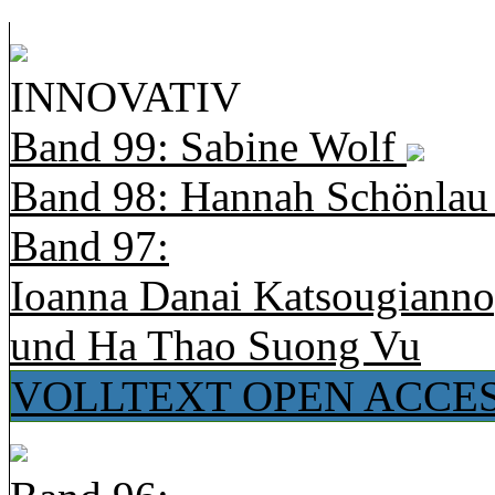
INNOVATIV
Band 99: Sabine Wolf
Band 98: Hannah Schönla
Band 97:
Ioanna Danai Katsougiann
und Ha Thao Suong Vu
VOLLTEXT OPEN ACCE