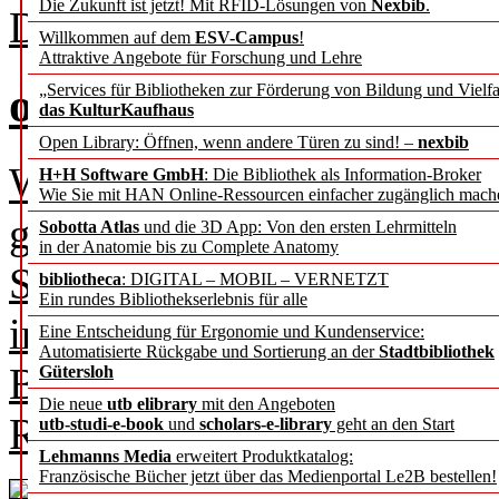
Die Zukunft ist jetzt! Mit RFID-Lösungen von
Nexbib
.
Direktor der ETH-Bibliothe
Willkommen auf dem
ESV-Campus
!
Attraktive Angebote für Forschung und Lehre
offen.lokal.global.
„Services für Bibliotheken zur Förderung von Bildung und Vielfa
das KulturKaufhaus
Open Library: Öffnen, wenn andere Türen zu sind! –
nexbib
Wir haben zwar aus diesem 
H+H Software GmbH
: Die Bibliothek als Information-Broker
Wie Sie mit HAN Online-Ressourcen einfacher zugänglich mach
gemacht, aber dennoch zeig
Sobotta Atlas
und die 3D App: Von den ersten Lehrmitteln
in der Anatomie bis zu Complete Anatomy
Schwerpunkt genau zum The
bibliotheca
: DIGITAL – MOBIL – VERNETZT
Ein rundes Bibliothekserlebnis für alle
in Bibliotheken. Dabei sign
Eine Entscheidung für Ergonomie und Kundenservice:
Automatisierte Rückgabe und Sortierung an der
Stadtbibliothek
Beiträge und ihre Inhalte, d
Gütersloh
Die neue
utb elibrary
mit den Angeboten
Routinen und Projekten der
utb-studi-e-book
und
scholars-e-library
geht an den Start
Lehmanns Media
erweitert Produktkatalog:
Französische Bücher jetzt über das Medienportal Le2B bestellen!