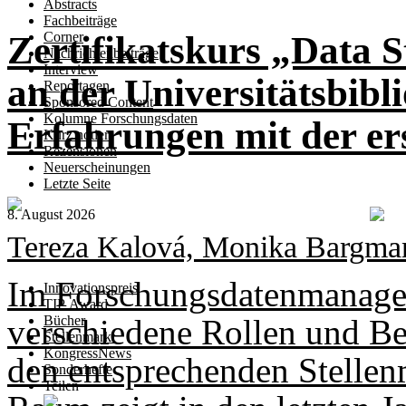
Abstracts
Fachbeiträge
Zertifikatskurs „Data 
Corner
Nachrichtenbeiträge
Interview
an der Universitätsbibl
Reportagen
Sponsored Content
Kolumne Forschungsdaten
Erfahrungen mit der e
Kurz notiert
Rezensionen
Neuerscheinungen
Letzte Seite
8. August 2026
Tereza Kalová, Monika Bargma
Im Forschungsdatenmanagem
Innovationspreis
TIP Award
verschiedene Rollen und Ber
Bücher
Stellenmarkt
KongressNews
den entsprechenden Stellen
Sonderhefte
Teilen