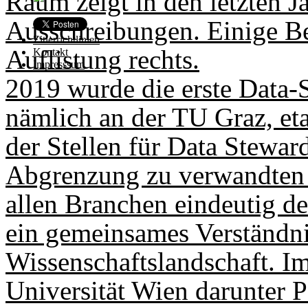
Raum zeigt in den letzten Ja
Ausschreibungen. Einige Bei
Zitierrichtlinien
Auflistung rechts.
Kontakt
Impresssum
2019 wurde die erste Data-S
nämlich an der TU Graz, eta
der Stellen für Data Steward
Abgrenzung zu verwandten B
allen Branchen eindeutig def
ein gemeinsames Verständni
Wissenschaftslandschaft. Im
Universität Wien darunter 