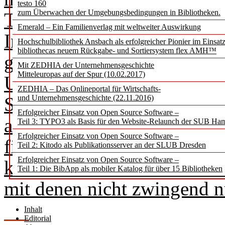
testo 160
zum Überwachen der Umgebungsbedingungen in Bibliotheken.
TDM die Frage, in welchem
Emerald – Ein Familienverlag mit weltweiter Auswirkung
Intelligenz (KI) steht: Is
Hochschulbibliothek Ansbach als erfolgreicher Pionier im Einsat
bibliothecas neuem Rückgabe- und Sortiersystem flex AMH™
gleich eine TDM-Anwendu
Mit ZEDHIA der Unternehmensgeschichte
Mitteleuropas auf der Spur (10.02.2017)
Unterstützung von KI durch
ZEDHIA – Das Onlineportal für Wirtschafts-
Sprachmodelle trainiert we
und Unternehmensgeschichte (22.11.2016)
Erfolgreicher Einsatz von Open Source Software –
analysieren und neue Muste
Teil 3: TYPO3 als Basis für den Website-Relaunch der SUB Ha
Erfolgreicher Einsatz von Open Source Software –
finden (Ziel von TDM). Da
Teil 2: Kitodo als Publikationsserver an der SLUB Dresden
Erfolgreicher Einsatz von Open Source Software –
kann aber auch der Entwick
Teil 1: Die BibApp als mobiler Katalog für über 15 Bibliotheken
mit denen nicht zwingend nu
Inhalt
Editorial