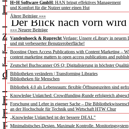
H+H Software GmbH
: HAN bringt effektives Management
Dorothea Sommer.
und Komfort für die Nutzer unter einen Hut
Ältere Beiträge »»»
Der Blick nach vorn wird k
««« Neuere Beiträge
zurück: „Als wär's ein Stück
Vandenhoeck & Ruprecht
Verlage: Unsere eLibrary in neuem 
und mit verbesserter Benutzeroberfläche!
Jahrzehnte als Direktor der
Boosting Open Access Publications with Content Marketing – 
content marketing matters to open access publications and publish
Jan-Pieter Barbian seinen p
Zeutschel Buchscanner OS Q: Digitalisierung in höchster Qualitä
dabei seine Erfahrungen z
Bibliotheken verändern | Transforming Libraries
Bibliotheken für Menschen
In einem Beitrag lassen wir
Bibliothek 4.0 als Lebensraum: flexible Öffnungszeiten sind gefra
Knowledge Unlatched: Crowdfunding-Runde erfolgreich abgesc
Berufsverständnis und die 
Forschung und Lehre in eigener Sache – Die Bibliothekwissensc
Freihandaufstellungen hinte
an der Hochschule für Technik und Wirtschaft HTW Chur
„Knowledge Unlatched ist der bessere DEAL”
Fachbeitrag zeigen wir, wie 
Minimalistisches Design. Maximale Kontrolle. Monitoringsystem