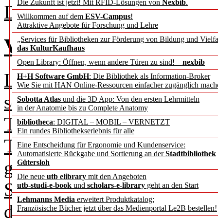
Die Zukunft ist jetzt! Mit RFID-Lösungen von
Nexbib
.
Direktor der ETH-Bibliothe
Willkommen auf dem
ESV-Campus
!
Attraktive Angebote für Forschung und Lehre
Volle Breitseite – und wi
„Services für Bibliotheken zur Förderung von Bildung und Vielfa
das KulturKaufhaus
Open Library: Öffnen, wenn andere Türen zu sind! –
nexbib
Liebe Kolleginnen und Koll
H+H Software GmbH
: Die Bibliothek als Information-Broker
Wie Sie mit HAN Online-Ressourcen einfacher zugänglich mach
schlägt einen großen Bogen 
Sobotta Atlas
und die 3D App: Von den ersten Lehrmitteln
in der Anatomie bis zu Complete Anatomy
Themen nahezu des gesamte
bibliotheca
: DIGITAL – MOBIL – VERNETZT
Ein rundes Bibliothekserlebnis für alle
Tradition veröffentlichen w
Eine Entscheidung für Ergonomie und Kundenservice:
Automatisierte Rückgabe und Sortierung an der
Stadtbibliothek
gegen Ende des Sommerhalbj
Gütersloh
Die neue
utb elibrary
mit den Angeboten
Sommerinterview, in diesem
utb-studi-e-book
und
scholars-e-library
geht an den Start
Lehmanns Media
erweitert Produktkatalog:
direktorin der Bayerischen 
Französische Bücher jetzt über das Medienportal Le2B bestellen!