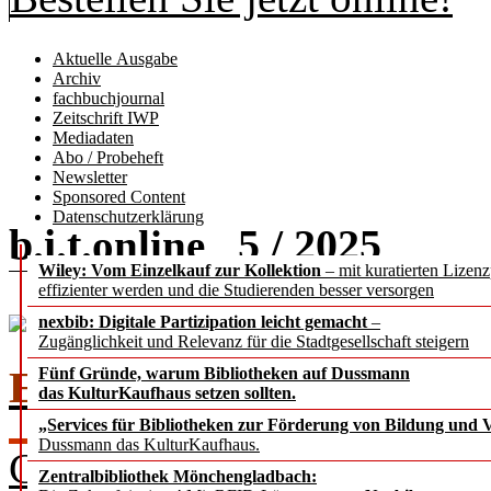
Aktuelle Ausgabe
Archiv
fachbuchjournal
Zeitschrift IWP
Mediadaten
Abo / Probeheft
Newsletter
Sponsored Content
Datenschutzerklärung
b.i.t.
5 / 2025
online
Wiley: Vom Einzelkauf zur Kollektion
– mit kuratierten Lizen
effizienter werden und die Studierenden besser versorgen
nexbib: Digitale Partizipation leicht gemacht
–
Zugänglichkeit und Relevanz für die Stadtgesellschaft steigern
EDITORIAL
Fünf Gründe, warum Bibliotheken auf Dussmann
das KulturKaufhaus setzen sollten.
„Services für Bibliotheken zur Förderung von Bildung und Vi
Dussmann das KulturKaufhaus.
Chefredakteur Dr. Rafael Ba
Zentralbibliothek Mönchengladbach: