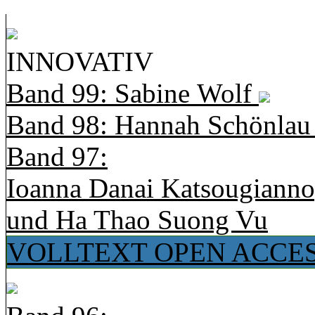
INNOVATIV
Band 99: Sabine Wolf
Band 98: Hannah Schönla
Band 97:
Ioanna Danai Katsougiann
und Ha Thao Suong Vu
VOLLTEXT OPEN ACCE