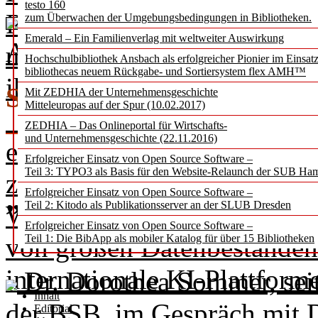
testo 160
RWTH Aachen die Selbstver
zum Überwachen der Umgebungsbedingungen in Bibliotheken.
Emerald – Ein Familienverlag mit weltweiter Auswirkung
Ausgabe 5 / 2025 als PDF
umständlichen und aufwän
Hochschulbibliothek Ansbach als erfolgreicher Pionier im Einsat
bibliothecas neuem Rückgabe- und Sortiersystem flex AMH™
ihrer Bestände.
SOMMERINTERVIEW
Mit ZEDHIA der Unternehmensgeschichte
Mitteleuropas auf der Spur (10.02.2017)
Ein Beitrag von Stefan Hol
ZEDHIA – Das Onlineportal für Wirtschafts-
und Unternehmensgeschichte (22.11.2016)
einsetzbaren KI-Techno­logi
Erfolgreicher Einsatz von Open Source Software –
Teil 3: TYPO3 als Basis für den Website-Relaunch der SUB Ha
zweiten Perspektive auf KI,
„Die Zeit der langfristi
Erfolgreicher Einsatz von Open Source Software –
Teil 2: Kitodo als Publikationsserver an der SLUB Dresden
Website finden, widmet er 
Erfolgreicher Einsatz von Open Source Software –
von großen Datenbeständen 
Teil 1: Die BibApp als mobiler Katalog für über 15 Bibliotheken
internationale KI-Plattfor
Dr. Dorothea Sommer, seit
Inhalt
der BSB, im Gespräch mit D
Editorial