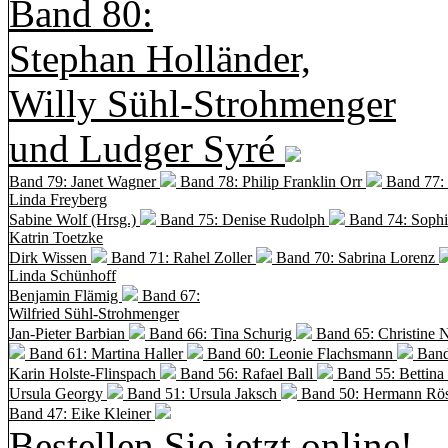
Band 80:
Stephan Holländer,
Willy Sühl-Strohmenger
und Ludger Syré
Band 79: Janet Wagner
Band 78: Philip Franklin Orr
Band 77:
Linda Freyberg
Sabine Wolf (Hrsg.)
Band 75: Denise Rudolph
Band 74: Soph
Katrin Toetzke
Dirk Wissen
Band 71: Rahel Zoller
Band 70: Sabrina Lorenz
Linda Schünhoff
Benjamin Flämig
Band 67:
Wilfried Sühl-Strohmenger
Jan-Pieter Barbian
Band 66: Tina Schurig
Band 65: Christine 
Band 61: Martina Haller
Band 60:
Leonie Flachsmann
Band
Karin Holste-Flinspach
Band 56: Rafael Ball
Band 55: Bettina
Ursula Georgy
Band 51: Ursula Jaksch
Band 50:
Hermann Rös
Band 47: Eike Kleiner
Bestellen Sie jetzt online!