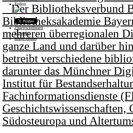
Teilen
Der Bibliotheksverbund B
Bibliotheksakademie Bayer
Zitierrichtlinien
mehreren überregionalen Di
Kontakt
Impresssum
ganze Land und darüber hina
betreibt verschiedene bibli
darunter das Münchner Digi
Institut für Bestandserhalt
Fachinformations­dienste (F
Geschichtswissenschaften, O
Südosteuropa und Altertum