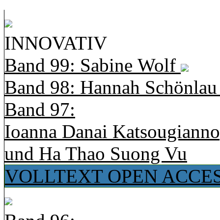
INNOVATIV
Band 99: Sabine Wolf
Band 98: Hannah Schönla
Band 97:
Ioanna Danai Katsougiann
und Ha Thao Suong Vu
VOLLTEXT OPEN ACCE