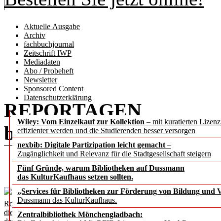
Aktuelle Ausgabe
Archiv
fachbuchjournal
Zeitschrift IWP
Mediadaten
Abo / Probeheft
Newsletter
Sponsored Content
Datenschutzerklärung
REPORTAGEN
Wiley: Vom Einzelkauf zur Kollektion
– mit kuratierten Lizen
b.i.t.
online
2 / 2026
effizienter werden und die Studierenden besser versorgen
nexbib: Digitale Partizipation leicht gemacht
–
Zugänglichkeit und Relevanz für die Stadtgesellschaft steigern
Fünf Gründe, warum Bibliotheken auf Dussmann
das KulturKaufhaus setzen sollten.
„Services für Bibliotheken zur Förderung von Bildung und Vi
Dussmann das KulturKaufhaus.
Roboter Nao unterstützt
die Medienpädagogen
Zentralbibliothek Mönchengladbach: