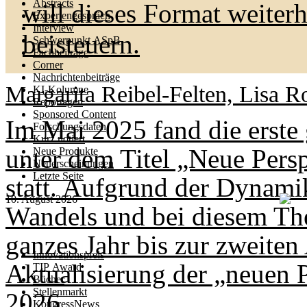
Abstracts
will dieses Format weiter
Expertengespräch
Interview
beisteuern.
Schwerpunkt ASpB
Fachbeiträge
Corner
Nachrichtenbeiträge
Margarita Reibel-Felten, Lisa R
KI-Kolumne
Reportagen
Sponsored Content
Im Mai 2025 fand die erste 
Forschungsdaten
Kurz notiert
unter dem Titel „Neue Persp
Neue Produkte
Neuerscheinungen
Letzte Seite
statt. Aufgrund der Dynami
10. August 2026
Wandels und bei diesem Th
ganzes Jahr bis zur zweiten
Innovationspreis
Aktualisierung der „neuen 
TIP Award
Bücher
Stellenmarkt
2026.
KongressNews