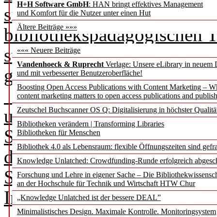
H+H Software GmbH
: HAN bringt effektives Management
sich Bibliothekar:innen un
und Komfort für die Nutzer unter einen Hut
Ältere Beiträge »»»
bibliothekspädagogischen 
stand dabei das Zusammens
««« Neuere Beiträge
Vandenhoeck & Ruprecht
Verlage: Unsere eLibrary in neuem 
gestaltung und bibliotheks
und mit verbesserter Benutzeroberfläche!
Boosting Open Access Publications with Content Marketing – 
Organisiert wurde die Ver
content marketing matters to open access publications and publish
Zeutschel Buchscanner OS Q: Digitalisierung in höchster Qualitä
unter Federführung von Pro
Bibliotheken verändern | Transforming Libraries
Studierenden des Bachelors
Bibliotheken für Menschen
Bibliothek 4.0 als Lebensraum: flexible Öffnungszeiten sind gefra
digitale Kommunikation” i
Knowledge Unlatched: Crowdfunding-Runde erfolgreich abgesc
Stadtbüchereien Düsseldor
Forschung und Lehre in eigener Sache – Die Bibliothekwissensc
an der Hochschule für Technik und Wirtschaft HTW Chur
Information Bibliothek e.V.
„Knowledge Unlatched ist der bessere DEAL”
Minimalistisches Design. Maximale Kontrolle. Monitoringsystem