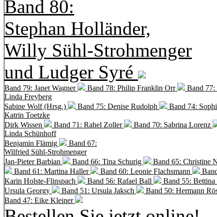
Band 80:
Stephan Holländer,
Willy Sühl-Strohmenger
und Ludger Syré
Band 79: Janet Wagner
Band 78: Philip Franklin Orr
Band 77:
Linda Freyberg
Sabine Wolf (Hrsg.)
Band 75: Denise Rudolph
Band 74: Soph
Katrin Toetzke
Dirk Wissen
Band 71: Rahel Zoller
Band 70: Sabrina Lorenz
Linda Schünhoff
Benjamin Flämig
Band 67:
Wilfried Sühl-Strohmenger
Jan-Pieter Barbian
Band 66: Tina Schurig
Band 65: Christine 
Band 61: Martina Haller
Band 60:
Leonie Flachsmann
Band
Karin Holste-Flinspach
Band 56: Rafael Ball
Band 55: Bettina
Ursula Georgy
Band 51: Ursula Jaksch
Band 50:
Hermann Rös
Band 47: Eike Kleiner
Bestellen Sie jetzt online!