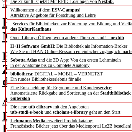
der Stadtbüchereien
Die Zukunft ist jetzt! Mit RFID-Lösungen von
Nexbib
.
Düsseldorf.
Willkommen auf dem
ESV-Campus
!
Attraktive Angebote für Forschung und Lehre
Bildung für Morgen:
„Services für Bibliotheken zur Förderung von Bildung und Vielfa
das KulturKaufhaus
Medienpädagogik triff
Open Library: Öffnen, wenn andere Türen zu sind! –
nexbib
H+H Software GmbH
: Die Bibliothek als Information-Broker
Wie Sie mit HAN Online-Ressourcen einfacher zugänglich mach
Bericht vom 8. Forum Bib
Sobotta Atlas
und die 3D App: Von den ersten Lehrmitteln
Zentralbibliothek
in der Anatomie bis zu Complete Anatomy
bibliotheca
: DIGITAL – MOBIL – VERNETZT
der Stadtbüchereien Düsse
Ein rundes Bibliothekserlebnis für alle
Eine Entscheidung für Ergonomie und Kundenservice:
Automatisierte Rückgabe und Sortierung an der
Stadtbibliothek
Anne Jacobs
Gütersloh
Die neue
utb elibrary
mit den Angeboten
utb-studi-e-book
und
scholars-e-library
geht an den Start
Bereits zum achten Mal fa
Lehmanns Media
erweitert Produktkatalog:
Bibliothekspädagogik statt
Französische Bücher jetzt über das Medienportal Le2B bestellen!