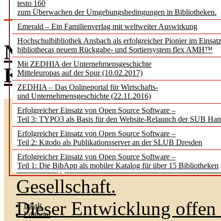
testo 160
zum Überwachen der Umgebungsbedingungen in Bibliotheken.
Emerald – Ein Familienverlag mit weltweiter Auswirkung
Hochschulbibliothek Ansbach als erfolgreicher Pionier im Einsat
Neue Perspektiven auf K
bibliothecas neuem Rückgabe- und Sortiersystem flex AMH™
Mit ZEDHIA der Unternehmensgeschichte
Klappe die zweite (202
Mitteleuropas auf der Spur (10.02.2017)
ZEDHIA – Das Onlineportal für Wirtschafts-
und Unternehmensgeschichte (22.11.2016)
Erfolgreicher Einsatz von Open Source Software –
KI ist die technologische
Teil 3: TYPO3 als Basis für den Website-Relaunch der SUB Ha
Erfolgreicher Einsatz von Open Source Software –
massive Veränderungen org
Teil 2: Kitodo als Publikationsserver an der SLUB Dresden
Erfolgreicher Einsatz von Open Source Software –
Natur, im Bereich Lehre u
Teil 1: Die BibApp als mobiler Katalog für über 15 Bibliotheken
Gesellschaft.
Dieser Entwicklung offen 
Inhalt
Editorial