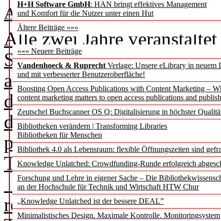
H+H Software GmbH
: HAN bringt effektives Management
Annette Krause
und Komfort für die Nutzer unter einen Hut
Ältere Beiträge »»»
Alle zwei Jahre veranstalte
««« Neuere Beiträge
Spezial­biblio­theken (ASpB
Vandenhoeck & Ruprecht
Verlage: Unsere eLibrary in neuem 
aktuellen Fragestellungen i
und mit verbesserter Benutzeroberfläche!
Boosting Open Access Publications with Content Marketing – 
den Tellerrand hinaus. Der 
content marketing matters to open access publications and publish
Zeutschel Buchscanner OS Q: Digitalisierung in höchster Qualitä
dem persönlichen Austausch
Bibliotheken verändern | Transforming Libraries
Bibliotheken für Menschen
praxisnahen Impulsen. Fast 8
Bibliothek 4.0 als Lebensraum: flexible Öffnungszeiten sind gefra
Tagung vergangen.
Knowledge Unlatched: Crowdfunding-Runde erfolgreich abgesc
Das Tagungsarchiv dokume
Forschung und Lehre in eigener Sache – Die Bibliothekwissensc
an der Hochschule für Technik und Wirtschaft HTW Chur
realen Orten. Erstmals fan
„Knowledge Unlatched ist der bessere DEAL”
Minimalistisches Design. Maximale Kontrolle. Monitoringsystem