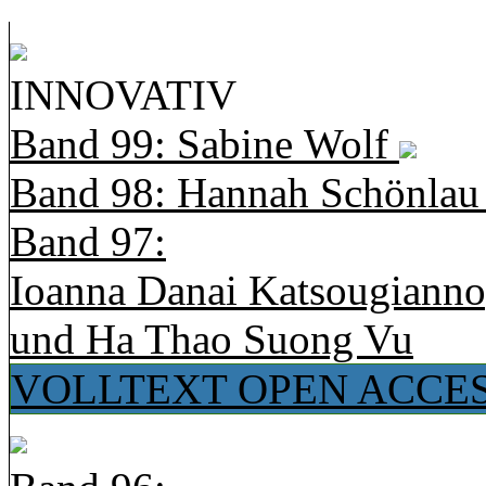
INNOVATIV
Band 99: Sabine Wolf
Band 98: Hannah Schönla
Band 97:
Ioanna Danai Katsougiann
und Ha Thao Suong Vu
VOLLTEXT OPEN ACCE