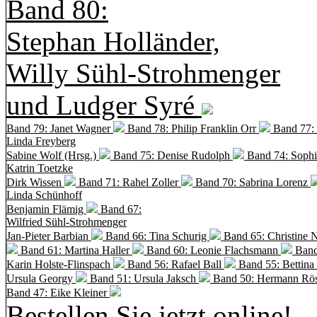
Band 80:
Stephan Holländer,
Willy Sühl-Strohmenger
und Ludger Syré
Band 79: Janet Wagner
Band 78: Philip Franklin Orr
Band 77:
Linda Freyberg
Sabine Wolf (Hrsg.)
Band 75: Denise Rudolph
Band 74: Soph
Katrin Toetzke
Dirk Wissen
Band 71: Rahel Zoller
Band 70: Sabrina Lorenz
Linda Schünhoff
Benjamin Flämig
Band 67:
Wilfried Sühl-Strohmenger
Jan-Pieter Barbian
Band 66: Tina Schurig
Band 65: Christine 
Band 61: Martina Haller
Band 60:
Leonie Flachsmann
Band
Karin Holste-Flinspach
Band 56: Rafael Ball
Band 55: Bettina
Ursula Georgy
Band 51: Ursula Jaksch
Band 50:
Hermann Rös
Band 47: Eike Kleiner
Bestellen Sie jetzt online!