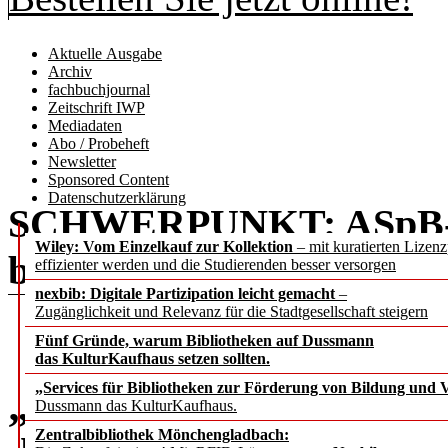
Aktuelle Ausgabe
Archiv
fachbuchjournal
Zeitschrift IWP
Mediadaten
Abo / Probeheft
Newsletter
Sponsored Content
Datenschutzerklärung
SCHWERPUNKT: ASp
Wiley: Vom Einzelkauf zur Kollektion
– mit kuratierten Lizen
b.i.t.
online
2 / 2026
effizienter werden und die Studierenden besser versorgen
nexbib: Digitale Partizipation leicht gemacht
–
Zugänglichkeit und Relevanz für die Stadtgesellschaft steigern
Fünf Gründe, warum Bibliotheken auf Dussmann
das KulturKaufhaus setzen sollten.
„Services für Bibliotheken zur Förderung von Bildung und Vi
„Mit Büchern tanzen” 
Dussmann das KulturKaufhaus.
Zentralbibliothek Mönchengladbach: