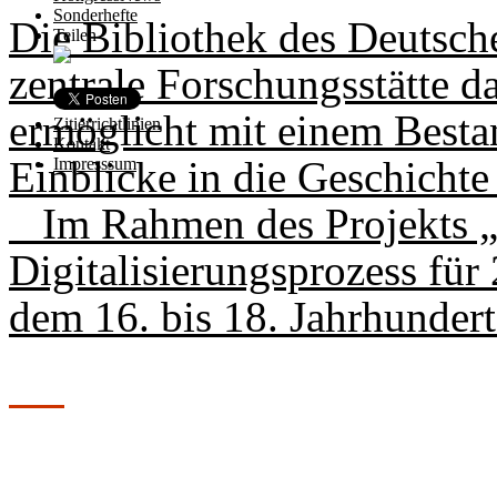
Sonderhefte
Die Bibliothek des Deutsch
Teilen
zentrale Forschungsstätte d
ermöglicht mit einem Besta
Zitierrichtlinien
Kontakt
Einblicke in die Geschichte
Impresssum
Im Rahmen des Projekts „K
Digitalisie­rungsprozess für
dem 16. bis 18. Jahrhundert 