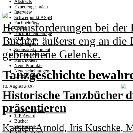
Abstracts
Expertengespräch
Interview
Schwerpunkt ASpB
Fachbeiträge
Herausforderungen bei der D
Corner
Nachrichtenbeiträge
Bücher: äußerst eng an die 
KI-Kolumne
Reportagen
Sponsored Content
gebrochene Gelenke.
Forschungsdaten
Kurz notiert
Neue Produkte
Tanzgeschichte bewah
Neuerscheinungen
Letzte Seite
10. August 2026
Historische Tanzbücher d
präsentieren
Innovationspreis
TIP Award
Bücher
Karsten Arnold, Iris Kuschke, 
Stellenmarkt
KongressNews