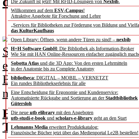
die Vielfalt bibliotheka
Die Zukunft ist jetzt! Mit RFID-Lösungen von
Nexbib
.
Willkommen auf dem
ESV-Campus
!
Attraktive Angebote für Forschung und Lehre
„Services für Bibliotheken zur Förderung von Bildung und Vielfa
das KulturKaufhaus
Open Library: Öffnen, wenn andere Türen zu sind! –
nexbib
Schlussapplaus mit dem Org
H+H Software GmbH
: Die Bibliothek als Information-Broker
Wie Sie mit HAN Online-Ressourcen einfacher zugänglich mach
erfolgreiche Tagung geht zu
Sobotta Atlas
und die 3D App: Von den ersten Lehrmitteln
in der Anatomie bis zu Complete Anatomy
Beteiligten und Mitwirkend
bibliotheca
: DIGITAL – MOBIL – VERNETZT
Ein rundes Bibliothekserlebnis für alle
nächsten Mal!
Eine Entscheidung für Ergonomie und Kundenservice:
Automatisierte Rückgabe und Sortierung an der
Stadtbibliothek
Gütersloh
Eindrücke von der 40. A
Die neue
utb elibrary
mit den Angeboten
utb-studi-e-book
und
scholars-e-library
geht an den Start
Tanzarchiv Köln
Lehmanns Media
erweitert Produktkatalog:
Französische Bücher jetzt über das Medienportal Le2B bestellen!