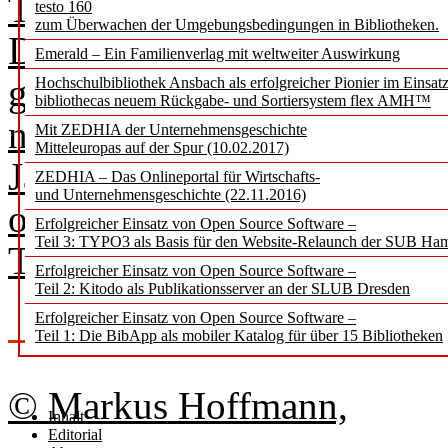
Tanzarchiv Köln statt – ein
testo 160
zum Überwachen der Umgebungsbedingungen in Bibliotheken.
Die Themen des ersten Tagu
Emerald – Ein Familienverlag mit weltweiter Auswirkung
geprägt vom Wiederaufbau 
Hochschulbibliothek Ansbach als erfolgreicher Pionier im Einsat
bibliothecas neuem Rückgabe- und Sortiersystem flex AMH™
nach dem Krieg. Der Spirit
Mit ZEDHIA der Unternehmensgeschichte
Mitteleuropas auf der Spur (10.02.2017)
Jahre, der Wille, gemeinsam
ZEDHIA – Das Onlineportal für Wirtschafts-
und Unternehmensgeschichte (22.11.2016)
offen geführten Diskussione
Erfolgreicher Einsatz von Open Source Software –
Teil 3: TYPO3 als Basis für den Website-Relaunch der SUB Ha
Tagungen der ASpB zu spür
Erfolgreicher Einsatz von Open Source Software –
Teil 2: Kitodo als Publikationsserver an der SLUB Dresden
Erfolgreicher Einsatz von Open Source Software –
Teil 1: Die BibApp als mobiler Katalog für über 15 Bibliotheken
© Markus Hoffmann,
Inhalt
Editorial