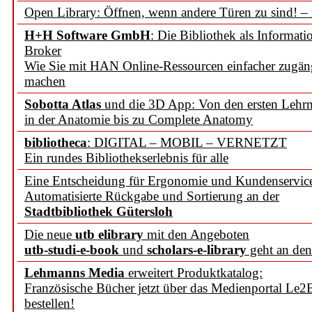
Open Library: Öffnen, wenn andere Türen zu sind! –
H+H Software GmbH
: Die Bibliothek als Informati
Broker
Wie Sie mit HAN Online-Ressourcen einfacher zugän
machen
Sobotta Atlas
und die 3D App: Von den ersten Lehrm
in der Anatomie bis zu Complete Anatomy
bibliotheca
: DIGITAL – MOBIL – VERNETZT
Ein rundes Bibliothekserlebnis für alle
Eine Entscheidung für Ergonomie und Kundenservic
Automatisierte Rückgabe und Sortierung an der
Stadtbibliothek Gütersloh
Die neue
utb elibrary
mit den Angeboten
utb-studi-e-book
und
scholars-e-library
geht an den
Lehmanns Media
erweitert Produktkatalog:
Französische Bücher jetzt über das Medienportal Le2
bestellen!