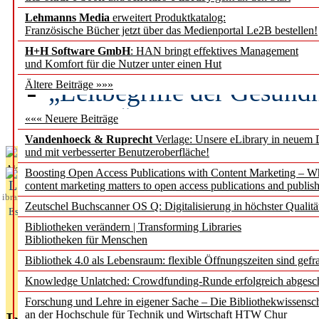
Lehmanns Media
erweitert Produktkatalog:
Künstliche Intelligenz a
Französische Bücher jetzt über das Medienportal Le2B bestellen!
besser zu verstehen
H+H Software GmbH
: HAN bringt effektives Management
und Komfort für die Nutzer unter einen Hut
„Leitbegriffe der Gesund
Ältere Beiträge »»»
des BIÖG erscheinen Ope
««« Neuere Beiträge
Vandenhoeck & Ruprecht
Verlage: Unsere eLibrary in neuem 
und mit verbesserter Benutzeroberfläche!
Aktuelles aus
Boosting Open Access Publications with Content Marketing – 
L
content marketing matters to open access publications and publish
ibrary
Zeutschel Buchscanner OS Q: Digitalisierung in höchster Qualitä
Essentials
Bibliotheken verändern | Transforming Libraries
Bibliotheken für Menschen
Bibliothek 4.0 als Lebensraum: flexible Öffnungszeiten sind gefra
Knowledge Unlatched: Crowdfunding-Runde erfolgreich abgesc
Forschung und Lehre in eigener Sache – Die Bibliothekwissensc
an der Hochschule für Technik und Wirtschaft HTW Chur