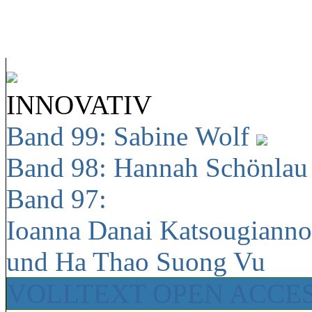
INNOVATIV
Band 99: Sabine Wolf
Band 98: Hannah Schönla
Band 97:
Ioanna Danai Katsougiann
und Ha Thao Suong Vu
VOLLTEXT OPEN ACCE