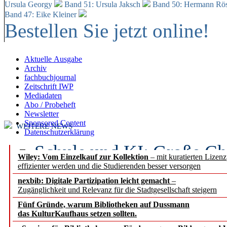
Ursula Georgy
Band 51: Ursula Jaksch
Band 50:
Hermann Rös
Band 47: Eike Kleiner
Bestellen Sie jetzt online!
Aktuelle Ausgabe
Archiv
fachbuchjournal
Zeitschrift IWP
Mediadaten
Abo / Probeheft
Newsletter
Sponsored Content
WEITERE NEWS
Datenschutzerklärung
Schule und KI: Große Ch
Wiley: Vom Einzelkauf zur Kollektion
– mit kuratierten Lizen
effizienter werden und die Studierenden besser versorgen
Voraussetzungen
nexbib: Digitale Partizipation leicht gemacht
–
Zugänglichkeit und Relevanz für die Stadtgesellschaft steigern
Erfolgreiches erstes Hal
Fünf Gründe, warum Bibliotheken auf Dussmann
Segment Research – Ausb
das KulturKaufhaus setzen sollten.