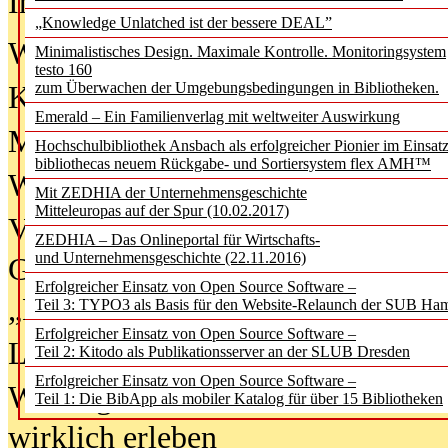
In der Ausgabe
06/2026
(August 20
„Knowledge Unlatched ist der bessere DEAL”
Was Hochschul­bibliotheken von i
Minimalistisches Design. Maximale Kontrolle. Monitoringsystem
testo 160
zum Überwachen der Umgebungsbedingungen in Bibliotheken.
Kinder in der digitalen Welt
Emerald – Ein Familienverlag mit weltweiter Auswirkung
Metadaten als Infrastruktur
Hochschulbibliothek Ansbach als erfolgreicher Pionier im Einsat
bibliothecas neuem Rückgabe- und Sortiersystem flex AMH™
Wenn Bots katalogisieren
Mit ZEDHIA der Unternehmensgeschichte
Mitteleuropas auf der Spur (10.02.2017)
Von Abschlusskleidern bis
ZEDHIA – Das Onlineportal für Wirtschafts-
und Unternehmensgeschichte (22.11.2016)
Geisterjagd-Ausrüstung in der
Erfolgreicher Einsatz von Open Source Software –
„Library of Things“ unterwegs
Teil 3: TYPO3 als Basis für den Website-Relaunch der SUB Ha
Erfolgreicher Einsatz von Open Source Software –
Lesen als Infrastrukturaufgabe
Teil 2: Kitodo als Publikationsserver an der SLUB Dresden
Erfolgreicher Einsatz von Open Source Software –
Wie Jugendliche Social Media
Teil 1: Die BibApp als mobiler Katalog für über 15 Bibliotheken
wirklich erleben