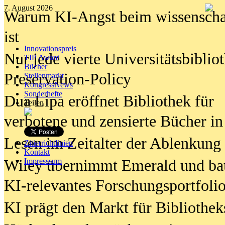
7. August 2026
Warum KI-Angst beim wissenschaft
ist
Innovationspreis
Nur jede vierte Universitätsbibliot
TIP Award
Bücher
Preservation-Policy
Stellenmarkt
KongressNews
Sonderhefte
Dua Lipa eröffnet Bibliothek für
Teilen
verbotene und zensierte Bücher in
Lesen im Zeitalter der Ablenkung
Zitierrichtlinien
Kontakt
Wiley übernimmt Emerald und ba
Impresssum
KI-relevantes Forschungsportfolio
KI prägt den Markt für Bibliothe