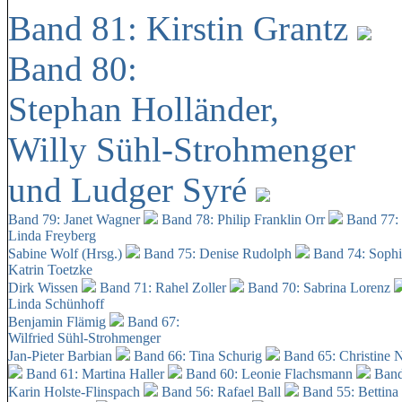
Band 81: Kirstin Grantz
Band 80:
Stephan Holländer,
Willy Sühl-Strohmenger
und Ludger Syré
Band 79: Janet Wagner
Band 78: Philip Franklin Orr
Band 77:
Linda Freyberg
Sabine Wolf (Hrsg.)
Band 75: Denise Rudolph
Band 74: Soph
Katrin Toetzke
Dirk Wissen
Band 71: Rahel Zoller
Band 70: Sabrina Lorenz
Linda Schünhoff
Benjamin Flämig
Band 67:
Wilfried Sühl-Strohmenger
Jan-Pieter Barbian
Band 66: Tina Schurig
Band 65: Christine 
Band 61: Martina Haller
Band 60:
Leonie Flachsmann
Band
Karin Holste-Flinspach
Band 56: Rafael Ball
Band 55: Bettina