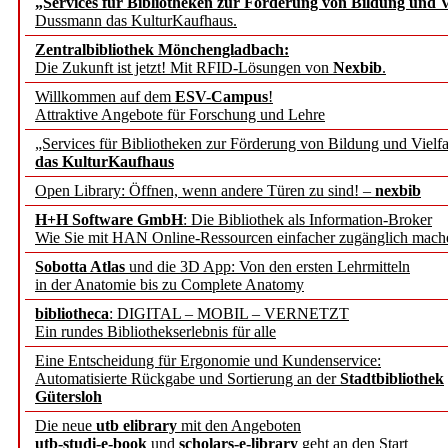
„Services für Bibliotheken zur Förderung von Bildung und Vi
angepasst
Dussmann das KulturKaufhaus.
Zentralbibliothek Mönchengladbach:
Wissenschaftskommunikati
Die Zukunft ist jetzt! Mit RFID-Lösungen von
Nexbib
.
Willkommen auf dem
ESV-Campus
!
konstruktiv!
Attraktive Angebote für Forschung und Lehre
„Services für Bibliotheken zur Förderung von Bildung und Vielfa
Mohr Siebeck übernimmt
das KulturKaufhaus
Open Library: Öffnen, wenn andere Türen zu sind! –
nexbib
und die Zeitschrift für 
H+H Software GmbH
: Die Bibliothek als Information-Broker
Wie Sie mit HAN Online-Ressourcen einfacher zugänglich mach
Francke Attempto
Sobotta Atlas
und die 3D App: Von den ersten Lehrmitteln
in der Anatomie bis zu Complete Anatomy
EBSCO Information Servic
bibliotheca
: DIGITAL – MOBIL – VERNETZT
Recherchefunktionen in
Ein rundes Bibliothekserlebnis für alle
Eine Entscheidung für Ergonomie und Kundenservice:
Automatisierte Rückgabe und Sortierung an der
Stadtbibliothek
Sorbisches Institut neu 
Gütersloh
Geschichte und kulturell
Die neue
utb elibrary
mit den Angeboten
utb-studi-e-book
und
scholars-e-library
geht an den Start