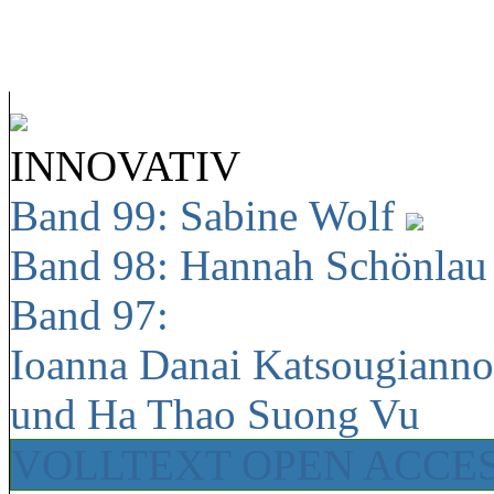
INNOVATIV
Band 99: Sabine Wolf
Band 98: Hannah Schönla
Band 97:
Ioanna Danai Katsougiann
und Ha Thao Suong Vu
VOLLTEXT OPEN ACCE