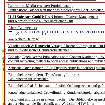
Lehmanns Media
erweitert Produktkatalog:
Künstliche Intelligenz a
Französische Bücher jetzt über das Medienportal Le2B bestellen!
besser zu verstehen
H+H Software GmbH
: HAN bringt effektives Management
und Komfort für die Nutzer unter einen Hut
„Leitbegriffe der Gesund
Ältere Beiträge »»»
des BIÖG erscheinen Ope
««« Neuere Beiträge
Vandenhoeck & Ruprecht
Verlage: Unsere eLibrary in neuem 
und mit verbesserter Benutzeroberfläche!
Aktuelles aus
Boosting Open Access Publications with Content Marketing – 
L
content marketing matters to open access publications and publish
ibrary
Zeutschel Buchscanner OS Q: Digitalisierung in höchster Qualitä
Essentials
Bibliotheken verändern | Transforming Libraries
Bibliotheken für Menschen
Bibliothek 4.0 als Lebensraum: flexible Öffnungszeiten sind gefra
Knowledge Unlatched: Crowdfunding-Runde erfolgreich abgesc
Forschung und Lehre in eigener Sache – Die Bibliothekwissensc
an der Hochschule für Technik und Wirtschaft HTW Chur