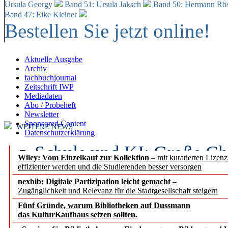
Ursula Georgy
Band 51: Ursula Jaksch
Band 50:
Hermann Rös
Band 47: Eike Kleiner
Bestellen Sie jetzt online!
Aktuelle Ausgabe
Archiv
fachbuchjournal
Zeitschrift IWP
Mediadaten
Abo / Probeheft
Newsletter
Sponsored Content
WEITERE NEWS
Datenschutzerklärung
Schule und KI: Große Ch
Wiley: Vom Einzelkauf zur Kollektion
– mit kuratierten Lizen
effizienter werden und die Studierenden besser versorgen
Voraussetzungen
nexbib: Digitale Partizipation leicht gemacht
–
Zugänglichkeit und Relevanz für die Stadtgesellschaft steigern
Erfolgreiches erstes Hal
Fünf Gründe, warum Bibliotheken auf Dussmann
Segment Research – Ausb
das KulturKaufhaus setzen sollten.