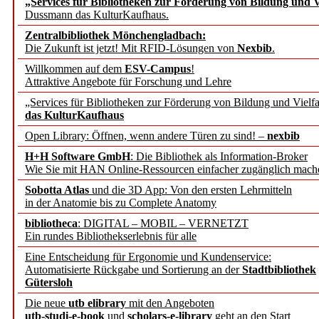
„Services für Bibliotheken zur Förderung von Bildung und Vi
angepasst
Dussmann das KulturKaufhaus.
Zentralbibliothek Mönchengladbach:
Wissenschaftskommunikati
Die Zukunft ist jetzt! Mit RFID-Lösungen von
Nexbib
.
Willkommen auf dem
ESV-Campus
!
konstruktiv!
Attraktive Angebote für Forschung und Lehre
„Services für Bibliotheken zur Förderung von Bildung und Vielfa
Mohr Siebeck übernimmt
das KulturKaufhaus
Open Library: Öffnen, wenn andere Türen zu sind! –
nexbib
und die Zeitschrift für 
H+H Software GmbH
: Die Bibliothek als Information-Broker
Wie Sie mit HAN Online-Ressourcen einfacher zugänglich mach
Francke Attempto
Sobotta Atlas
und die 3D App: Von den ersten Lehrmitteln
in der Anatomie bis zu Complete Anatomy
EBSCO Information Servic
bibliotheca
: DIGITAL – MOBIL – VERNETZT
Recherchefunktionen in
Ein rundes Bibliothekserlebnis für alle
Eine Entscheidung für Ergonomie und Kundenservice:
Automatisierte Rückgabe und Sortierung an der
Stadtbibliothek
Sorbisches Institut neu 
Gütersloh
Geschichte und kulturell
Die neue
utb elibrary
mit den Angeboten
utb-studi-e-book
und
scholars-e-library
geht an den Start