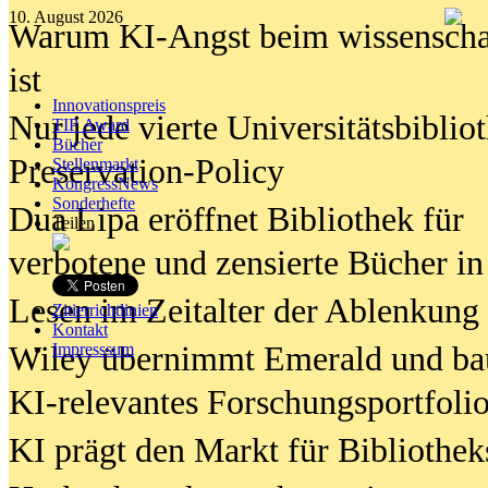
10. August 2026
Warum KI-Angst beim wissenschaft
ist
Innovationspreis
Nur jede vierte Universitätsbibliot
TIP Award
Bücher
Preservation-Policy
Stellenmarkt
KongressNews
Sonderhefte
Dua Lipa eröffnet Bibliothek für
Teilen
verbotene und zensierte Bücher in
Lesen im Zeitalter der Ablenkung
Zitierrichtlinien
Kontakt
Wiley übernimmt Emerald und ba
Impresssum
KI-relevantes Forschungsportfolio
KI prägt den Markt für Bibliothe