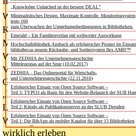
In der Ausgabe
06/2026
(August 20
„Knowledge Unlatched ist der bessere DEAL”
Was Hochschul­bibliotheken von i
Minimalistisches Design. Maximale Kontrolle. Monitoringsystem
testo 160
zum Überwachen der Umgebungsbedingungen in Bibliotheken.
Kinder in der digitalen Welt
Emerald – Ein Familienverlag mit weltweiter Auswirkung
Metadaten als Infrastruktur
Hochschulbibliothek Ansbach als erfolgreicher Pionier im Einsat
bibliothecas neuem Rückgabe- und Sortiersystem flex AMH™
Wenn Bots katalogisieren
Mit ZEDHIA der Unternehmensgeschichte
Mitteleuropas auf der Spur (10.02.2017)
Von Abschlusskleidern bis
ZEDHIA – Das Onlineportal für Wirtschafts-
und Unternehmensgeschichte (22.11.2016)
Geisterjagd-Ausrüstung in der
Erfolgreicher Einsatz von Open Source Software –
„Library of Things“ unterwegs
Teil 3: TYPO3 als Basis für den Website-Relaunch der SUB Ha
Erfolgreicher Einsatz von Open Source Software –
Lesen als Infrastrukturaufgabe
Teil 2: Kitodo als Publikationsserver an der SLUB Dresden
Erfolgreicher Einsatz von Open Source Software –
Wie Jugendliche Social Media
Teil 1: Die BibApp als mobiler Katalog für über 15 Bibliotheken
wirklich erleben