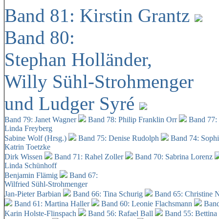
Band 81: Kirstin Grantz
Band 80:
Stephan Holländer,
Willy Sühl-Strohmenger
und Ludger Syré
Band 79: Janet Wagner
Band 78: Philip Franklin Orr
Band 77:
Linda Freyberg
Sabine Wolf (Hrsg.)
Band 75: Denise Rudolph
Band 74: Soph
Katrin Toetzke
Dirk Wissen
Band 71: Rahel Zoller
Band 70: Sabrina Lorenz
Linda Schünhoff
Benjamin Flämig
Band 67:
Wilfried Sühl-Strohmenger
Jan-Pieter Barbian
Band 66: Tina Schurig
Band 65: Christine 
Band 61: Martina Haller
Band 60:
Leonie Flachsmann
Band
Karin Holste-Flinspach
Band 56: Rafael Ball
Band 55: Bettina