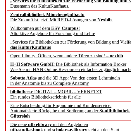
„Services für Bibliotheken zur Förderung von Bildung und Vi
angepasst
Dussmann das KulturKaufhaus.
Zentralbibliothek Mönchengladbach:
Wissenschaftskommunikati
Die Zukunft ist jetzt! Mit RFID-Lösungen von
Nexbib
.
Willkommen auf dem
ESV-Campus
!
konstruktiv!
Attraktive Angebote für Forschung und Lehre
„Services für Bibliotheken zur Förderung von Bildung und Vielfa
Mohr Siebeck übernimmt
das KulturKaufhaus
Open Library: Öffnen, wenn andere Türen zu sind! –
nexbib
und die Zeitschrift für 
H+H Software GmbH
: Die Bibliothek als Information-Broker
Wie Sie mit HAN Online-Ressourcen einfacher zugänglich mach
Francke Attempto
Sobotta Atlas
und die 3D App: Von den ersten Lehrmitteln
in der Anatomie bis zu Complete Anatomy
EBSCO Information Servic
bibliotheca
: DIGITAL – MOBIL – VERNETZT
Recherchefunktionen in
Ein rundes Bibliothekserlebnis für alle
Eine Entscheidung für Ergonomie und Kundenservice:
Automatisierte Rückgabe und Sortierung an der
Stadtbibliothek
Sorbisches Institut neu 
Gütersloh
Geschichte und kulturell
Die neue
utb elibrary
mit den Angeboten
utb-studi-e-book
und
scholars-e-library
geht an den Start