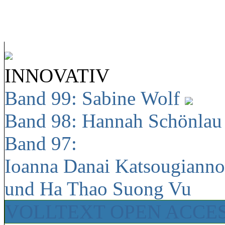
INNOVATIV
Band 99: Sabine Wolf
Band 98: Hannah Schönla
Band 97:
Ioanna Danai Katsougiann
und Ha Thao Suong Vu
VOLLTEXT OPEN ACCE