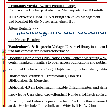
Lehmanns Media
erweitert Produktkatalog:
Künstliche Intelligenz a
Französische Bücher jetzt über das Medienportal Le2B bestellen!
besser zu verstehen
H+H Software GmbH
: HAN bringt effektives Management
und Komfort für die Nutzer unter einen Hut
„Leitbegriffe der Gesund
Ältere Beiträge »»»
des BIÖG erscheinen Ope
««« Neuere Beiträge
Vandenhoeck & Ruprecht
Verlage: Unsere eLibrary in neuem 
und mit verbesserter Benutzeroberfläche!
Aktuelles aus
Boosting Open Access Publications with Content Marketing – 
L
content marketing matters to open access publications and publish
ibrary
Zeutschel Buchscanner OS Q: Digitalisierung in höchster Qualitä
Essentials
Bibliotheken verändern | Transforming Libraries
Bibliotheken für Menschen
Bibliothek 4.0 als Lebensraum: flexible Öffnungszeiten sind gefra
Knowledge Unlatched: Crowdfunding-Runde erfolgreich abgesc
Forschung und Lehre in eigener Sache – Die Bibliothekwissensc
an der Hochschule für Technik und Wirtschaft HTW Chur