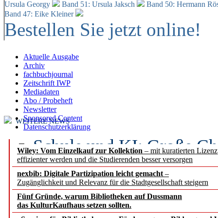
Ursula Georgy
Band 51: Ursula Jaksch
Band 50:
Hermann Rös
Band 47: Eike Kleiner
Bestellen Sie jetzt online!
Aktuelle Ausgabe
Archiv
fachbuchjournal
Zeitschrift IWP
Mediadaten
Abo / Probeheft
Newsletter
Sponsored Content
WEITERE NEWS
Datenschutzerklärung
Schule und KI: Große Ch
Wiley: Vom Einzelkauf zur Kollektion
– mit kuratierten Lizen
effizienter werden und die Studierenden besser versorgen
Voraussetzungen
nexbib: Digitale Partizipation leicht gemacht
–
Zugänglichkeit und Relevanz für die Stadtgesellschaft steigern
Erfolgreiches erstes Hal
Fünf Gründe, warum Bibliotheken auf Dussmann
Segment Research – Ausb
das KulturKaufhaus setzen sollten.