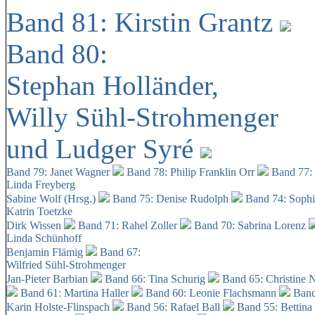
Band 81: Kirstin Grantz
Band 80:
Stephan Holländer,
Willy Sühl-Strohmenger
und Ludger Syré
Band 79: Janet Wagner
Band 78: Philip Franklin Orr
Band 77:
Linda Freyberg
Sabine Wolf (Hrsg.)
Band 75: Denise Rudolph
Band 74: Soph
Katrin Toetzke
Dirk Wissen
Band 71: Rahel Zoller
Band 70: Sabrina Lorenz
Linda Schünhoff
Benjamin Flämig
Band 67:
Wilfried Sühl-Strohmenger
Jan-Pieter Barbian
Band 66: Tina Schurig
Band 65: Christine 
Band 61: Martina Haller
Band 60:
Leonie Flachsmann
Band
Karin Holste-Flinspach
Band 56: Rafael Ball
Band 55: Bettina