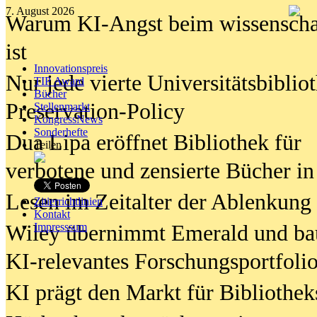
7. August 2026
Warum KI-Angst beim wissenschaft
ist
Innovationspreis
Nur jede vierte Universitätsbibliot
TIP Award
Bücher
Preservation-Policy
Stellenmarkt
KongressNews
Sonderhefte
Dua Lipa eröffnet Bibliothek für
Teilen
verbotene und zensierte Bücher in
Lesen im Zeitalter der Ablenkung
Zitierrichtlinien
Kontakt
Wiley übernimmt Emerald und ba
Impresssum
KI-relevantes Forschungsportfolio
KI prägt den Markt für Bibliothe