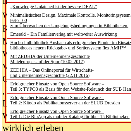
In der Ausgabe
06/2026
(August 20
„Knowledge Unlatched ist der bessere DEAL”
Was Hochschul­bibliotheken von i
Minimalistisches Design. Maximale Kontrolle. Monitoringsystem
testo 160
zum Überwachen der Umgebungsbedingungen in Bibliotheken.
Kinder in der digitalen Welt
Emerald – Ein Familienverlag mit weltweiter Auswirkung
Metadaten als Infrastruktur
Hochschulbibliothek Ansbach als erfolgreicher Pionier im Einsat
bibliothecas neuem Rückgabe- und Sortiersystem flex AMH™
Wenn Bots katalogisieren
Mit ZEDHIA der Unternehmensgeschichte
Mitteleuropas auf der Spur (10.02.2017)
Von Abschlusskleidern bis
ZEDHIA – Das Onlineportal für Wirtschafts-
und Unternehmensgeschichte (22.11.2016)
Geisterjagd-Ausrüstung in der
Erfolgreicher Einsatz von Open Source Software –
„Library of Things“ unterwegs
Teil 3: TYPO3 als Basis für den Website-Relaunch der SUB Ha
Erfolgreicher Einsatz von Open Source Software –
Lesen als Infrastrukturaufgabe
Teil 2: Kitodo als Publikationsserver an der SLUB Dresden
Erfolgreicher Einsatz von Open Source Software –
Wie Jugendliche Social Media
Teil 1: Die BibApp als mobiler Katalog für über 15 Bibliotheken
wirklich erleben