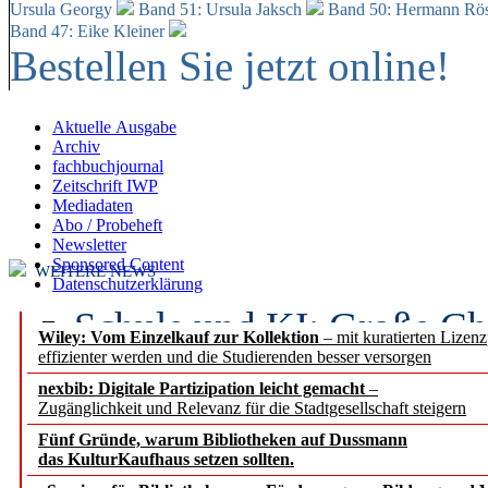
Ursula Georgy
Band 51: Ursula Jaksch
Band 50:
Hermann Rös
Band 47: Eike Kleiner
Bestellen Sie jetzt online!
Aktuelle Ausgabe
Archiv
fachbuchjournal
Zeitschrift IWP
Mediadaten
Abo / Probeheft
Newsletter
Sponsored Content
WEITERE NEWS
Datenschutzerklärung
Schule und KI: Große Ch
Wiley: Vom Einzelkauf zur Kollektion
– mit kuratierten Lizen
effizienter werden und die Studierenden besser versorgen
Voraussetzungen
nexbib: Digitale Partizipation leicht gemacht
–
Zugänglichkeit und Relevanz für die Stadtgesellschaft steigern
Erfolgreiches erstes Hal
Fünf Gründe, warum Bibliotheken auf Dussmann
Segment Research – Ausb
das KulturKaufhaus setzen sollten.