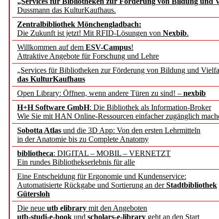
„Services für Bibliotheken zur Förderung von Bildung und Vi
angepasst
Dussmann das KulturKaufhaus.
Zentralbibliothek Mönchengladbach:
Wissenschaftskommunikati
Die Zukunft ist jetzt! Mit RFID-Lösungen von
Nexbib
.
Willkommen auf dem
ESV-Campus
!
konstruktiv!
Attraktive Angebote für Forschung und Lehre
„Services für Bibliotheken zur Förderung von Bildung und Vielfa
Mohr Siebeck übernimmt
das KulturKaufhaus
Open Library: Öffnen, wenn andere Türen zu sind! –
nexbib
und die Zeitschrift für 
H+H Software GmbH
: Die Bibliothek als Information-Broker
Wie Sie mit HAN Online-Ressourcen einfacher zugänglich mach
Francke Attempto
Sobotta Atlas
und die 3D App: Von den ersten Lehrmitteln
in der Anatomie bis zu Complete Anatomy
EBSCO Information Servic
bibliotheca
: DIGITAL – MOBIL – VERNETZT
Recherchefunktionen in
Ein rundes Bibliothekserlebnis für alle
Eine Entscheidung für Ergonomie und Kundenservice:
Automatisierte Rückgabe und Sortierung an der
Stadtbibliothek
Sorbisches Institut neu 
Gütersloh
Geschichte und kulturell
Die neue
utb elibrary
mit den Angeboten
utb-studi-e-book
und
scholars-e-library
geht an den Start