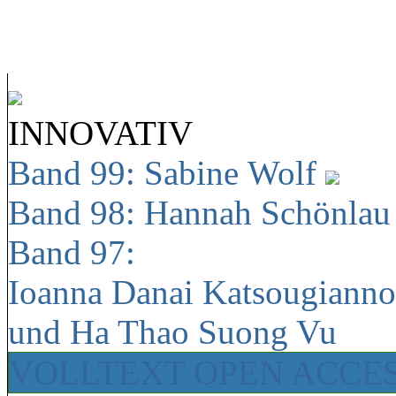
INNOVATIV
Band 99: Sabine Wolf
Band 98: Hannah Schönla
Band 97:
Ioanna Danai Katsougiann
und Ha Thao Suong Vu
VOLLTEXT OPEN ACCE