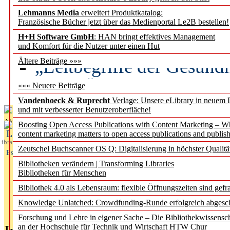
Lehmanns Media
erweitert Produktkatalog:
Künstliche Intelligenz a
Französische Bücher jetzt über das Medienportal Le2B bestellen!
besser zu verstehen
H+H Software GmbH
: HAN bringt effektives Management
und Komfort für die Nutzer unter einen Hut
„Leitbegriffe der Gesund
Ältere Beiträge »»»
des BIÖG erscheinen Ope
««« Neuere Beiträge
Vandenhoeck & Ruprecht
Verlage: Unsere eLibrary in neuem 
und mit verbesserter Benutzeroberfläche!
Aktuelles aus
Boosting Open Access Publications with Content Marketing – 
L
content marketing matters to open access publications and publish
ibrary
Zeutschel Buchscanner OS Q: Digitalisierung in höchster Qualitä
Essentials
Bibliotheken verändern | Transforming Libraries
Bibliotheken für Menschen
Bibliothek 4.0 als Lebensraum: flexible Öffnungszeiten sind gefra
Knowledge Unlatched: Crowdfunding-Runde erfolgreich abgesc
Forschung und Lehre in eigener Sache – Die Bibliothekwissensc
an der Hochschule für Technik und Wirtschaft HTW Chur