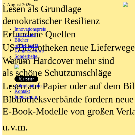
7. August 2026
Lesen als Grundlage
demokratischer Resilienz
Innovationspreis
Erfundene Quellen
TIP Award
Bücher
US-Bibliotheken neue Lieferwege
Stellenmarkt
KongressNews
Sonderhefte
Warum Hardcover mehr sind
Teilen
als schöne Schutzumschläge
Lesen auf Papier oder auf dem Bi
Zitierrichtlinien
Kontakt
Bibliotheksverbände fordern neue
Impresssum
E-Book-Modelle von großen Verl
u.v.m.