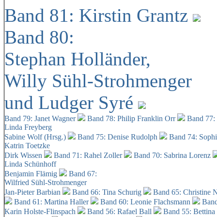
Band 81: Kirstin Grantz
Band 80:
Stephan Holländer,
Willy Sühl-Strohmenger
und Ludger Syré
Band 79: Janet Wagner
Band 78: Philip Franklin Orr
Band 77:
Linda Freyberg
Sabine Wolf (Hrsg.)
Band 75: Denise Rudolph
Band 74: Soph
Katrin Toetzke
Dirk Wissen
Band 71: Rahel Zoller
Band 70: Sabrina Lorenz
Linda Schünhoff
Benjamin Flämig
Band 67:
Wilfried Sühl-Strohmenger
Jan-Pieter Barbian
Band 66: Tina Schurig
Band 65: Christine 
Band 61: Martina Haller
Band 60:
Leonie Flachsmann
Band
Karin Holste-Flinspach
Band 56: Rafael Ball
Band 55: Bettina