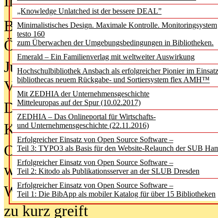
In der Ausgabe
05/2026
(Juni/Juli
„Knowledge Unlatched ist der bessere DEAL”
Bürgerforum fordert mehr Medienb
Minimalistisches Design. Maximale Kontrolle. Monitoringsystem
testo 160
Öffentlichkeit
zum Überwachen der Umgebungsbedingungen in Bibliotheken.
Emerald – Ein Familienverlag mit weltweiter Auswirkung
Jugendliche wollen besseren Schut
Hochschulbibliothek Ansbach als erfolgreicher Pionier im Einsat
bibliothecas neuem Rückgabe- und Sortiersystem flex AMH™
Verbote
Mit ZEDHIA der Unternehmensgeschichte
Mitteleuropas auf der Spur (10.02.2017)
Digitale Langzeit­archi­vierung br
ZEDHIA – Das Onlineportal für Wirtschafts-
KI-Chatbots werden Teil der wiss
und Unternehmensgeschichte (22.11.2016)
Erfolgreicher Einsatz von Open Source Software –
Offene Infrastrukturen für
Teil 3: TYPO3 als Basis für den Website-Relaunch der SUB Ha
Erfolgreicher Einsatz von Open Source Software –
wissenschaftliche Informationssy
Teil 2: Kitodo als Publikationsserver an der SLUB Dresden
Erfolgreicher Einsatz von Open Source Software –
Warum die Debatte über KI-Texte
Teil 1: Die BibApp als mobiler Katalog für über 15 Bibliotheken
zu kurz greift