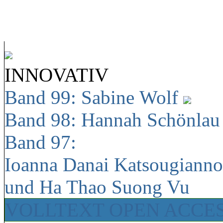
INNOVATIV
Band 99: Sabine Wolf
Band 98: Hannah Schönla
Band 97:
Ioanna Danai Katsougiann
und Ha Thao Suong Vu
VOLLTEXT OPEN ACCE