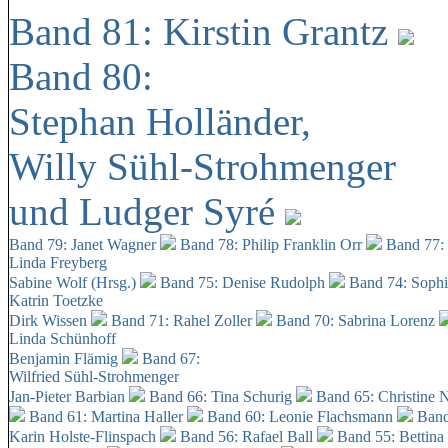
Band 81: Kirstin Grantz
Band 80:
Stephan Holländer,
Willy Sühl-Strohmenger
und Ludger Syré
Band 79: Janet Wagner
Band 78: Philip Franklin Orr
Band 77:
Linda Freyberg
Sabine Wolf (Hrsg.)
Band 75: Denise Rudolph
Band 74: Soph
Katrin Toetzke
Dirk Wissen
Band 71: Rahel Zoller
Band 70: Sabrina Lorenz
Linda Schünhoff
Benjamin Flämig
Band 67:
Wilfried Sühl-Strohmenger
Jan-Pieter Barbian
Band 66: Tina Schurig
Band 65: Christine 
Band 61: Martina Haller
Band 60:
Leonie Flachsmann
Band
Karin Holste-Flinspach
Band 56: Rafael Ball
Band 55: Bettina