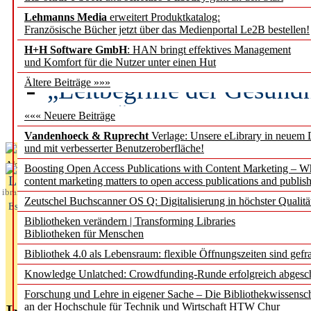
Lehmanns Media
erweitert Produktkatalog:
Künstliche Intelligenz a
Französische Bücher jetzt über das Medienportal Le2B bestellen!
besser zu verstehen
H+H Software GmbH
: HAN bringt effektives Management
und Komfort für die Nutzer unter einen Hut
„Leitbegriffe der Gesund
Ältere Beiträge »»»
des BIÖG erscheinen Ope
««« Neuere Beiträge
Vandenhoeck & Ruprecht
Verlage: Unsere eLibrary in neuem 
und mit verbesserter Benutzeroberfläche!
Aktuelles aus
Boosting Open Access Publications with Content Marketing – 
L
content marketing matters to open access publications and publish
ibrary
Zeutschel Buchscanner OS Q: Digitalisierung in höchster Qualitä
Essentials
Bibliotheken verändern | Transforming Libraries
Bibliotheken für Menschen
Bibliothek 4.0 als Lebensraum: flexible Öffnungszeiten sind gefra
Knowledge Unlatched: Crowdfunding-Runde erfolgreich abgesc
Forschung und Lehre in eigener Sache – Die Bibliothekwissensc
an der Hochschule für Technik und Wirtschaft HTW Chur