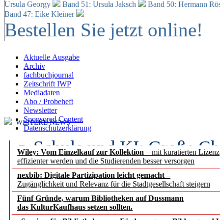
Ursula Georgy
Band 51: Ursula Jaksch
Band 50:
Hermann Rös
Band 47: Eike Kleiner
Bestellen Sie jetzt online!
Aktuelle Ausgabe
Archiv
fachbuchjournal
Zeitschrift IWP
Mediadaten
Abo / Probeheft
Newsletter
Sponsored Content
WEITERE NEWS
Datenschutzerklärung
Schule und KI: Große Ch
Wiley: Vom Einzelkauf zur Kollektion
– mit kuratierten Lizen
effizienter werden und die Studierenden besser versorgen
Voraussetzungen
nexbib: Digitale Partizipation leicht gemacht
–
Zugänglichkeit und Relevanz für die Stadtgesellschaft steigern
Erfolgreiches erstes Hal
Fünf Gründe, warum Bibliotheken auf Dussmann
Segment Research – Ausb
das KulturKaufhaus setzen sollten.