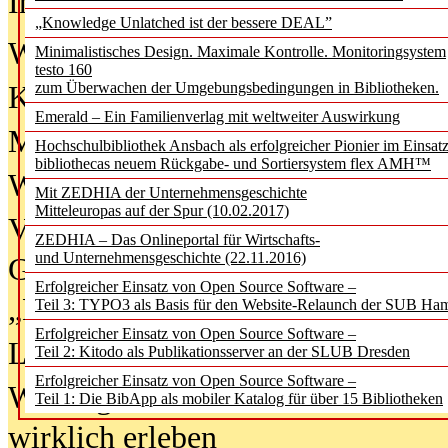
In der Ausgabe
06/2026
(August 20
„Knowledge Unlatched ist der bessere DEAL”
Was Hochschul­bibliotheken von i
Minimalistisches Design. Maximale Kontrolle. Monitoringsystem
testo 160
zum Überwachen der Umgebungsbedingungen in Bibliotheken.
Kinder in der digitalen Welt
Emerald – Ein Familienverlag mit weltweiter Auswirkung
Metadaten als Infrastruktur
Hochschulbibliothek Ansbach als erfolgreicher Pionier im Einsat
bibliothecas neuem Rückgabe- und Sortiersystem flex AMH™
Wenn Bots katalogisieren
Mit ZEDHIA der Unternehmensgeschichte
Mitteleuropas auf der Spur (10.02.2017)
Von Abschlusskleidern bis
ZEDHIA – Das Onlineportal für Wirtschafts-
und Unternehmensgeschichte (22.11.2016)
Geisterjagd-Ausrüstung in der
Erfolgreicher Einsatz von Open Source Software –
„Library of Things“ unterwegs
Teil 3: TYPO3 als Basis für den Website-Relaunch der SUB Ha
Erfolgreicher Einsatz von Open Source Software –
Lesen als Infrastrukturaufgabe
Teil 2: Kitodo als Publikationsserver an der SLUB Dresden
Erfolgreicher Einsatz von Open Source Software –
Wie Jugendliche Social Media
Teil 1: Die BibApp als mobiler Katalog für über 15 Bibliotheken
wirklich erleben