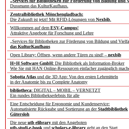
„Services für Bibliotheken zur Förderung von Bildung und Vi
angepasst
Dussmann das KulturKaufhaus.
Zentralbibliothek Mönchengladbach:
Wissenschaftskommunikati
Die Zukunft ist jetzt! Mit RFID-Lösungen von
Nexbib
.
Willkommen auf dem
ESV-Campus
!
konstruktiv!
Attraktive Angebote für Forschung und Lehre
„Services für Bibliotheken zur Förderung von Bildung und Vielfa
Mohr Siebeck übernimmt
das KulturKaufhaus
Open Library: Öffnen, wenn andere Türen zu sind! –
nexbib
und die Zeitschrift für 
H+H Software GmbH
: Die Bibliothek als Information-Broker
Wie Sie mit HAN Online-Ressourcen einfacher zugänglich mach
Francke Attempto
Sobotta Atlas
und die 3D App: Von den ersten Lehrmitteln
in der Anatomie bis zu Complete Anatomy
EBSCO Information Servic
bibliotheca
: DIGITAL – MOBIL – VERNETZT
Recherchefunktionen in
Ein rundes Bibliothekserlebnis für alle
Eine Entscheidung für Ergonomie und Kundenservice:
Automatisierte Rückgabe und Sortierung an der
Stadtbibliothek
Sorbisches Institut neu 
Gütersloh
Geschichte und kulturell
Die neue
utb elibrary
mit den Angeboten
utb-studi-e-book
und
scholars-e-library
geht an den Start