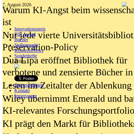
7. August 2026
Warum KI-Angst beim wissenschaft
ist
Innovationspreis
Nur jede vierte Universitätsbibliot
TIP Award
Bücher
Preservation-Policy
Stellenmarkt
KongressNews
Sonderhefte
Dua Lipa eröffnet Bibliothek für
Teilen
verbotene und zensierte Bücher in
Lesen im Zeitalter der Ablenkung
Zitierrichtlinien
Kontakt
Wiley übernimmt Emerald und ba
Impresssum
KI-relevantes Forschungsportfolio
KI prägt den Markt für Bibliothe