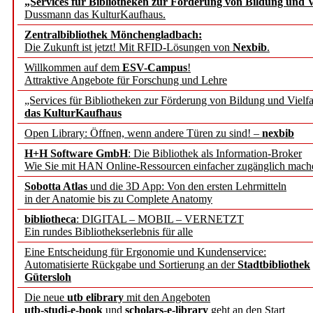
„Services für Bibliotheken zur Förderung von Bildung und Vi
angepasst
Dussmann das KulturKaufhaus.
Zentralbibliothek Mönchengladbach:
Wissenschaftskommunikati
Die Zukunft ist jetzt! Mit RFID-Lösungen von
Nexbib
.
Willkommen auf dem
ESV-Campus
!
konstruktiv!
Attraktive Angebote für Forschung und Lehre
„Services für Bibliotheken zur Förderung von Bildung und Vielfa
Mohr Siebeck übernimmt
das KulturKaufhaus
Open Library: Öffnen, wenn andere Türen zu sind! –
nexbib
und die Zeitschrift für 
H+H Software GmbH
: Die Bibliothek als Information-Broker
Wie Sie mit HAN Online-Ressourcen einfacher zugänglich mach
Francke Attempto
Sobotta Atlas
und die 3D App: Von den ersten Lehrmitteln
in der Anatomie bis zu Complete Anatomy
EBSCO Information Servic
bibliotheca
: DIGITAL – MOBIL – VERNETZT
Recherchefunktionen in
Ein rundes Bibliothekserlebnis für alle
Eine Entscheidung für Ergonomie und Kundenservice:
Automatisierte Rückgabe und Sortierung an der
Stadtbibliothek
Sorbisches Institut neu 
Gütersloh
Geschichte und kulturell
Die neue
utb elibrary
mit den Angeboten
utb-studi-e-book
und
scholars-e-library
geht an den Start