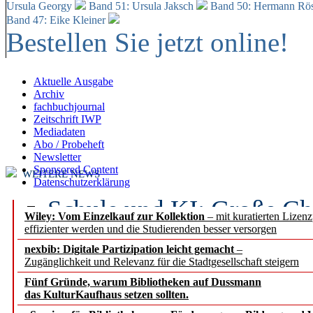
Ursula Georgy
Band 51: Ursula Jaksch
Band 50:
Hermann Rös
Band 47: Eike Kleiner
Bestellen Sie jetzt online!
Aktuelle Ausgabe
Archiv
fachbuchjournal
Zeitschrift IWP
Mediadaten
Abo / Probeheft
Newsletter
Sponsored Content
WEITERE NEWS
Datenschutzerklärung
Schule und KI: Große Ch
Wiley: Vom Einzelkauf zur Kollektion
– mit kuratierten Lizen
effizienter werden und die Studierenden besser versorgen
Voraussetzungen
nexbib: Digitale Partizipation leicht gemacht
–
Zugänglichkeit und Relevanz für die Stadtgesellschaft steigern
Erfolgreiches erstes Hal
Fünf Gründe, warum Bibliotheken auf Dussmann
Segment Research – Ausb
das KulturKaufhaus setzen sollten.