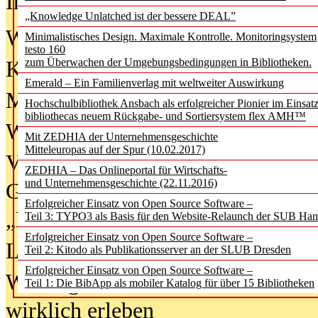
In der Ausgabe
06/2026
(August 20
„Knowledge Unlatched ist der bessere DEAL”
Was Hochschul­bibliotheken von i
Minimalistisches Design. Maximale Kontrolle. Monitoringsystem
testo 160
zum Überwachen der Umgebungsbedingungen in Bibliotheken.
Kinder in der digitalen Welt
Emerald – Ein Familienverlag mit weltweiter Auswirkung
Metadaten als Infrastruktur
Hochschulbibliothek Ansbach als erfolgreicher Pionier im Einsat
bibliothecas neuem Rückgabe- und Sortiersystem flex AMH™
Wenn Bots katalogisieren
Mit ZEDHIA der Unternehmensgeschichte
Mitteleuropas auf der Spur (10.02.2017)
Von Abschlusskleidern bis
ZEDHIA – Das Onlineportal für Wirtschafts-
und Unternehmensgeschichte (22.11.2016)
Geisterjagd-Ausrüstung in der
Erfolgreicher Einsatz von Open Source Software –
„Library of Things“ unterwegs
Teil 3: TYPO3 als Basis für den Website-Relaunch der SUB Ha
Erfolgreicher Einsatz von Open Source Software –
Lesen als Infrastrukturaufgabe
Teil 2: Kitodo als Publikationsserver an der SLUB Dresden
Erfolgreicher Einsatz von Open Source Software –
Wie Jugendliche Social Media
Teil 1: Die BibApp als mobiler Katalog für über 15 Bibliotheken
wirklich erleben