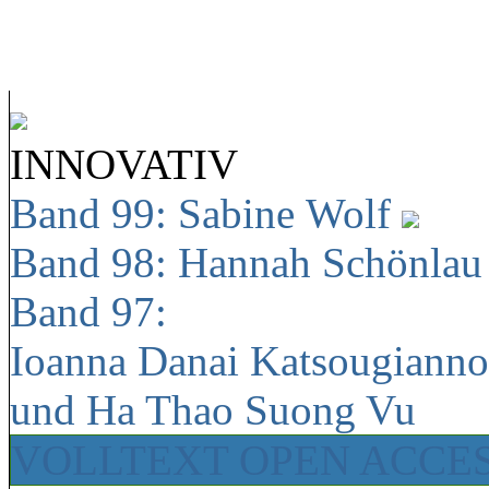
INNOVATIV
Band 99: Sabine Wolf
Band 98: Hannah Schönla
Band 97:
Ioanna Danai Katsougiann
und Ha Thao Suong Vu
VOLLTEXT OPEN ACCE