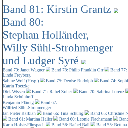
Band 81: Kirstin Grantz
Band 80:
Stephan Holländer,
Willy Sühl-Strohmenger
und Ludger Syré
Band 79: Janet Wagner
Band 78: Philip Franklin Orr
Band 77:
Linda Freyberg
Sabine Wolf (Hrsg.)
Band 75: Denise Rudolph
Band 74: Soph
Katrin Toetzke
Dirk Wissen
Band 71: Rahel Zoller
Band 70: Sabrina Lorenz
Linda Schünhoff
Benjamin Flämig
Band 67:
Wilfried Sühl-Strohmenger
Jan-Pieter Barbian
Band 66: Tina Schurig
Band 65: Christine 
Band 61: Martina Haller
Band 60:
Leonie Flachsmann
Band
Karin Holste-Flinspach
Band 56: Rafael Ball
Band 55: Bettina