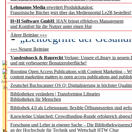
Lehmanns Media
erweitert Produktkatalog:
Künstliche Intelligenz a
Französische Bücher jetzt über das Medienportal Le2B bestellen!
besser zu verstehen
H+H Software GmbH
: HAN bringt effektives Management
und Komfort für die Nutzer unter einen Hut
„Leitbegriffe der Gesund
Ältere Beiträge »»»
des BIÖG erscheinen Ope
««« Neuere Beiträge
Vandenhoeck & Ruprecht
Verlage: Unsere eLibrary in neuem 
und mit verbesserter Benutzeroberfläche!
Aktuelles aus
Boosting Open Access Publications with Content Marketing – 
L
content marketing matters to open access publications and publish
ibrary
Zeutschel Buchscanner OS Q: Digitalisierung in höchster Qualitä
Essentials
Bibliotheken verändern | Transforming Libraries
Bibliotheken für Menschen
Bibliothek 4.0 als Lebensraum: flexible Öffnungszeiten sind gefra
Knowledge Unlatched: Crowdfunding-Runde erfolgreich abgesc
Forschung und Lehre in eigener Sache – Die Bibliothekwissensc
an der Hochschule für Technik und Wirtschaft HTW Chur