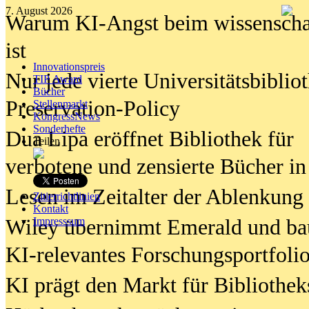
7. August 2026
Warum KI-Angst beim wissenschaft
ist
Innovationspreis
Nur jede vierte Universitätsbibliot
TIP Award
Bücher
Preservation-Policy
Stellenmarkt
KongressNews
Sonderhefte
Dua Lipa eröffnet Bibliothek für
Teilen
verbotene und zensierte Bücher in
Lesen im Zeitalter der Ablenkung
Zitierrichtlinien
Kontakt
Wiley übernimmt Emerald und ba
Impresssum
KI-relevantes Forschungsportfolio
KI prägt den Markt für Bibliothe