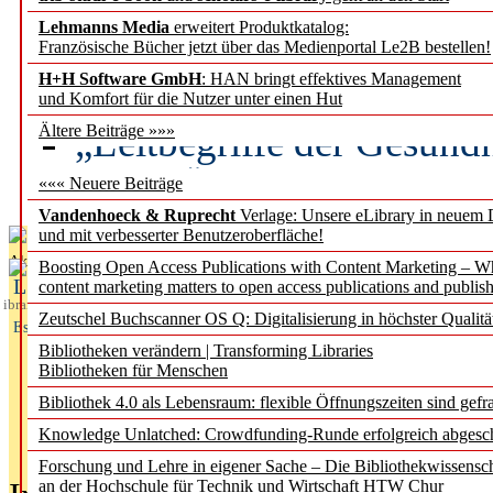
Lehmanns Media
erweitert Produktkatalog:
Künstliche Intelligenz a
Französische Bücher jetzt über das Medienportal Le2B bestellen!
besser zu verstehen
H+H Software GmbH
: HAN bringt effektives Management
und Komfort für die Nutzer unter einen Hut
„Leitbegriffe der Gesund
Ältere Beiträge »»»
des BIÖG erscheinen Ope
««« Neuere Beiträge
Vandenhoeck & Ruprecht
Verlage: Unsere eLibrary in neuem 
und mit verbesserter Benutzeroberfläche!
Aktuelles aus
Boosting Open Access Publications with Content Marketing – 
L
content marketing matters to open access publications and publish
ibrary
Zeutschel Buchscanner OS Q: Digitalisierung in höchster Qualitä
Essentials
Bibliotheken verändern | Transforming Libraries
Bibliotheken für Menschen
Bibliothek 4.0 als Lebensraum: flexible Öffnungszeiten sind gefra
Knowledge Unlatched: Crowdfunding-Runde erfolgreich abgesc
Forschung und Lehre in eigener Sache – Die Bibliothekwissensc
an der Hochschule für Technik und Wirtschaft HTW Chur