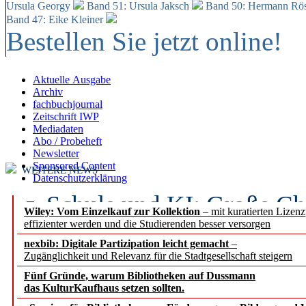
Ursula Georgy
Band 51: Ursula Jaksch
Band 50:
Hermann Rös
Band 47: Eike Kleiner
Bestellen Sie jetzt online!
Aktuelle Ausgabe
Archiv
fachbuchjournal
Zeitschrift IWP
Mediadaten
Abo / Probeheft
Newsletter
Sponsored Content
WEITERE NEWS
Datenschutzerklärung
Schule und KI: Große Ch
Wiley: Vom Einzelkauf zur Kollektion
– mit kuratierten Lizen
effizienter werden und die Studierenden besser versorgen
Voraussetzungen
nexbib: Digitale Partizipation leicht gemacht
–
Zugänglichkeit und Relevanz für die Stadtgesellschaft steigern
Erfolgreiches erstes Hal
Fünf Gründe, warum Bibliotheken auf Dussmann
Segment Research – Ausb
das KulturKaufhaus setzen sollten.