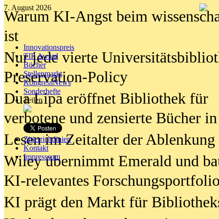
7. August 2026
Warum KI-Angst beim wissenschaft
ist
Innovationspreis
Nur jede vierte Universitätsbibliot
TIP Award
Bücher
Preservation-Policy
Stellenmarkt
KongressNews
Sonderhefte
Dua Lipa eröffnet Bibliothek für
Teilen
verbotene und zensierte Bücher in
Lesen im Zeitalter der Ablenkung
Zitierrichtlinien
Kontakt
Wiley übernimmt Emerald und ba
Impresssum
KI-relevantes Forschungsportfolio
KI prägt den Markt für Bibliothe