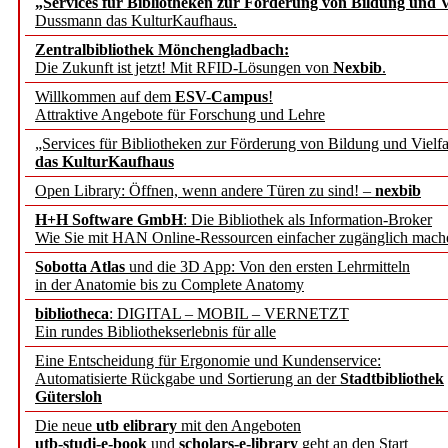
„Services für Bibliotheken zur Förderung von Bildung und Vi
angepasst
Dussmann das KulturKaufhaus.
Zentralbibliothek Mönchengladbach:
Wissenschaftskommunikati
Die Zukunft ist jetzt! Mit RFID-Lösungen von
Nexbib
.
Willkommen auf dem
ESV-Campus
!
konstruktiv!
Attraktive Angebote für Forschung und Lehre
„Services für Bibliotheken zur Förderung von Bildung und Vielfa
Mohr Siebeck übernimmt
das KulturKaufhaus
Open Library: Öffnen, wenn andere Türen zu sind! –
nexbib
und die Zeitschrift für 
H+H Software GmbH
: Die Bibliothek als Information-Broker
Wie Sie mit HAN Online-Ressourcen einfacher zugänglich mach
Francke Attempto
Sobotta Atlas
und die 3D App: Von den ersten Lehrmitteln
in der Anatomie bis zu Complete Anatomy
EBSCO Information Servic
bibliotheca
: DIGITAL – MOBIL – VERNETZT
Recherchefunktionen in
Ein rundes Bibliothekserlebnis für alle
Eine Entscheidung für Ergonomie und Kundenservice:
Automatisierte Rückgabe und Sortierung an der
Stadtbibliothek
Sorbisches Institut neu 
Gütersloh
Geschichte und kulturell
Die neue
utb elibrary
mit den Angeboten
utb-studi-e-book
und
scholars-e-library
geht an den Start