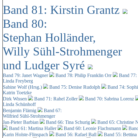
Band 81: Kirstin Grantz
Band 80:
Stephan Holländer,
Willy Sühl-Strohmenger
und Ludger Syré
Band 79: Janet Wagner
Band 78: Philip Franklin Orr
Band 77:
Linda Freyberg
Sabine Wolf (Hrsg.)
Band 75: Denise Rudolph
Band 74: Soph
Katrin Toetzke
Dirk Wissen
Band 71: Rahel Zoller
Band 70: Sabrina Lorenz
Linda Schünhoff
Benjamin Flämig
Band 67:
Wilfried Sühl-Strohmenger
Jan-Pieter Barbian
Band 66: Tina Schurig
Band 65: Christine 
Band 61: Martina Haller
Band 60:
Leonie Flachsmann
Band
Karin Holste-Flinspach
Band 56: Rafael Ball
Band 55: Bettina