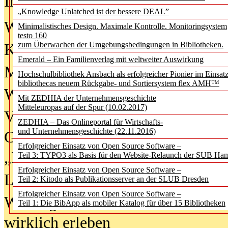
In der Ausgabe
06/2026
(August 20
„Knowledge Unlatched ist der bessere DEAL”
Was Hochschul­bibliotheken von i
Minimalistisches Design. Maximale Kontrolle. Monitoringsystem
testo 160
zum Überwachen der Umgebungsbedingungen in Bibliotheken.
Kinder in der digitalen Welt
Emerald – Ein Familienverlag mit weltweiter Auswirkung
Metadaten als Infrastruktur
Hochschulbibliothek Ansbach als erfolgreicher Pionier im Einsat
bibliothecas neuem Rückgabe- und Sortiersystem flex AMH™
Wenn Bots katalogisieren
Mit ZEDHIA der Unternehmensgeschichte
Mitteleuropas auf der Spur (10.02.2017)
Von Abschlusskleidern bis
ZEDHIA – Das Onlineportal für Wirtschafts-
und Unternehmensgeschichte (22.11.2016)
Geisterjagd-Ausrüstung in der
Erfolgreicher Einsatz von Open Source Software –
„Library of Things“ unterwegs
Teil 3: TYPO3 als Basis für den Website-Relaunch der SUB Ha
Erfolgreicher Einsatz von Open Source Software –
Lesen als Infrastrukturaufgabe
Teil 2: Kitodo als Publikationsserver an der SLUB Dresden
Erfolgreicher Einsatz von Open Source Software –
Wie Jugendliche Social Media
Teil 1: Die BibApp als mobiler Katalog für über 15 Bibliotheken
wirklich erleben