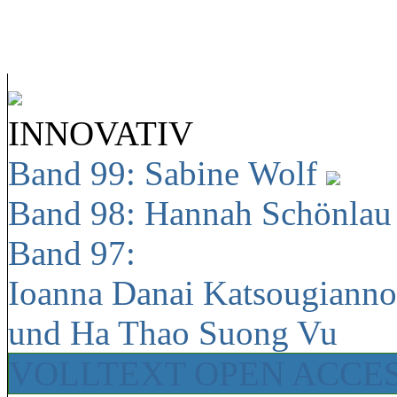
INNOVATIV
Band 99: Sabine Wolf
Band 98: Hannah Schönla
Band 97:
Ioanna Danai Katsougiann
und Ha Thao Suong Vu
VOLLTEXT OPEN ACCE