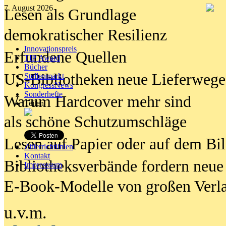
7. August 2026
Lesen als Grundlage
demokratischer Resilienz
Innovationspreis
Erfundene Quellen
TIP Award
Bücher
US-Bibliotheken neue Lieferwege
Stellenmarkt
KongressNews
Sonderhefte
Warum Hardcover mehr sind
Teilen
als schöne Schutzumschläge
Lesen auf Papier oder auf dem Bi
Zitierrichtlinien
Kontakt
Bibliotheksverbände fordern neue
Impresssum
E-Book-Modelle von großen Verl
u.v.m.