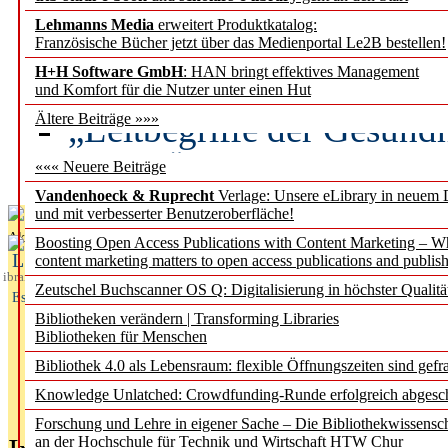
Lehmanns Media
erweitert Produktkatalog:
Künstliche Intelligenz a
Französische Bücher jetzt über das Medienportal Le2B bestellen!
besser zu verstehen
H+H Software GmbH
: HAN bringt effektives Management
und Komfort für die Nutzer unter einen Hut
„Leitbegriffe der Gesund
Ältere Beiträge »»»
des BIÖG erscheinen Ope
««« Neuere Beiträge
Vandenhoeck & Ruprecht
Verlage: Unsere eLibrary in neuem 
und mit verbesserter Benutzeroberfläche!
Aktuelles aus
Boosting Open Access Publications with Content Marketing – 
L
content marketing matters to open access publications and publish
ibrary
Zeutschel Buchscanner OS Q: Digitalisierung in höchster Qualitä
Essentials
Bibliotheken verändern | Transforming Libraries
Bibliotheken für Menschen
Bibliothek 4.0 als Lebensraum: flexible Öffnungszeiten sind gefra
Knowledge Unlatched: Crowdfunding-Runde erfolgreich abgesc
Forschung und Lehre in eigener Sache – Die Bibliothekwissensc
an der Hochschule für Technik und Wirtschaft HTW Chur