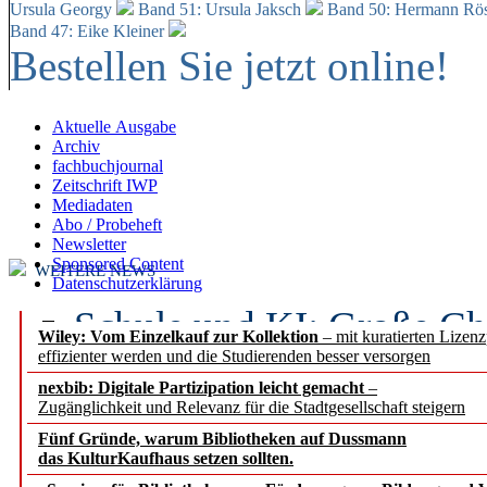
Ursula Georgy
Band 51: Ursula Jaksch
Band 50:
Hermann Rös
Band 47: Eike Kleiner
Bestellen Sie jetzt online!
Aktuelle Ausgabe
Archiv
fachbuchjournal
Zeitschrift IWP
Mediadaten
Abo / Probeheft
Newsletter
Sponsored Content
WEITERE NEWS
Datenschutzerklärung
Schule und KI: Große Ch
Wiley: Vom Einzelkauf zur Kollektion
– mit kuratierten Lizen
effizienter werden und die Studierenden besser versorgen
Voraussetzungen
nexbib: Digitale Partizipation leicht gemacht
–
Zugänglichkeit und Relevanz für die Stadtgesellschaft steigern
Erfolgreiches erstes Hal
Fünf Gründe, warum Bibliotheken auf Dussmann
Segment Research – Ausb
das KulturKaufhaus setzen sollten.