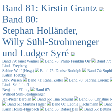
Band 81: Kirstin Grantz
Band 80:
Stephan Holländer,
Willy Sühl-Strohmenger
und Ludger Syré
Band 79: Janet Wagner
Band 78: Philip Franklin Orr
Band 77:
Linda Freyberg
Sabine Wolf (Hrsg.)
Band 75: Denise Rudolph
Band 74: Soph
Katrin Toetzke
Dirk Wissen
Band 71: Rahel Zoller
Band 70: Sabrina Lorenz
Linda Schünhoff
Benjamin Flämig
Band 67:
Wilfried Sühl-Strohmenger
Jan-Pieter Barbian
Band 66: Tina Schurig
Band 65: Christine 
Band 61: Martina Haller
Band 60:
Leonie Flachsmann
Band
Karin Holste-Flinspach
Band 56: Rafael Ball
Band 55: Bettina