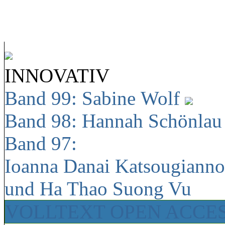
INNOVATIV
Band 99: Sabine Wolf
Band 98: Hannah Schönla
Band 97:
Ioanna Danai Katsougiann
und Ha Thao Suong Vu
VOLLTEXT OPEN ACCE