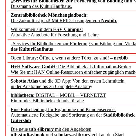
„Services für Bibliotheken zur Förderung von Bildung und Vi
angepasst
Dussmann das KulturKaufhaus.
Zentralbibliothek Mönchengladbach:
Wissenschaftskommunikati
Die Zukunft ist jetzt! Mit RFID-Lösungen von
Nexbib
.
Willkommen auf dem
ESV-Campus
!
konstruktiv!
Attraktive Angebote für Forschung und Lehre
„Services für Bibliotheken zur Förderung von Bildung und Vielfa
Mohr Siebeck übernimmt
das KulturKaufhaus
Open Library: Öffnen, wenn andere Türen zu sind! –
nexbib
und die Zeitschrift für 
H+H Software GmbH
: Die Bibliothek als Information-Broker
Wie Sie mit HAN Online-Ressourcen einfacher zugänglich mach
Francke Attempto
Sobotta Atlas
und die 3D App: Von den ersten Lehrmitteln
in der Anatomie bis zu Complete Anatomy
EBSCO Information Servic
bibliotheca
: DIGITAL – MOBIL – VERNETZT
Recherchefunktionen in
Ein rundes Bibliothekserlebnis für alle
Eine Entscheidung für Ergonomie und Kundenservice:
Automatisierte Rückgabe und Sortierung an der
Stadtbibliothek
Sorbisches Institut neu 
Gütersloh
Geschichte und kulturell
Die neue
utb elibrary
mit den Angeboten
utb-studi-e-book
und
scholars-e-library
geht an den Start