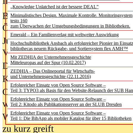
In der Ausgabe
05/2026
(Juni/Juli
„Knowledge Unlatched ist der bessere DEAL”
Bürgerforum fordert mehr Medienb
Minimalistisches Design. Maximale Kontrolle. Monitoringsystem
testo 160
Öffentlichkeit
zum Überwachen der Umgebungsbedingungen in Bibliotheken.
Emerald – Ein Familienverlag mit weltweiter Auswirkung
Jugendliche wollen besseren Schut
Hochschulbibliothek Ansbach als erfolgreicher Pionier im Einsat
bibliothecas neuem Rückgabe- und Sortiersystem flex AMH™
Verbote
Mit ZEDHIA der Unternehmensgeschichte
Mitteleuropas auf der Spur (10.02.2017)
Digitale Langzeit­archi­vierung br
ZEDHIA – Das Onlineportal für Wirtschafts-
KI-Chatbots werden Teil der wiss
und Unternehmensgeschichte (22.11.2016)
Erfolgreicher Einsatz von Open Source Software –
Offene Infrastrukturen für
Teil 3: TYPO3 als Basis für den Website-Relaunch der SUB Ha
Erfolgreicher Einsatz von Open Source Software –
wissenschaftliche Informationssy
Teil 2: Kitodo als Publikationsserver an der SLUB Dresden
Erfolgreicher Einsatz von Open Source Software –
Warum die Debatte über KI-Texte
Teil 1: Die BibApp als mobiler Katalog für über 15 Bibliotheken
zu kurz greift