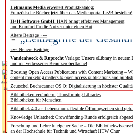
Lehmanns Media
erweitert Produktkatalog:
Künstliche Intelligenz a
Französische Bücher jetzt über das Medienportal Le2B bestellen!
besser zu verstehen
H+H Software GmbH
: HAN bringt effektives Management
und Komfort für die Nutzer unter einen Hut
„Leitbegriffe der Gesund
Ältere Beiträge »»»
des BIÖG erscheinen Ope
««« Neuere Beiträge
Vandenhoeck & Ruprecht
Verlage: Unsere eLibrary in neuem 
und mit verbesserter Benutzeroberfläche!
Aktuelles aus
Boosting Open Access Publications with Content Marketing – 
L
content marketing matters to open access publications and publish
ibrary
Zeutschel Buchscanner OS Q: Digitalisierung in höchster Qualitä
Essentials
Bibliotheken verändern | Transforming Libraries
Bibliotheken für Menschen
Bibliothek 4.0 als Lebensraum: flexible Öffnungszeiten sind gefra
Knowledge Unlatched: Crowdfunding-Runde erfolgreich abgesc
Forschung und Lehre in eigener Sache – Die Bibliothekwissensc
an der Hochschule für Technik und Wirtschaft HTW Chur