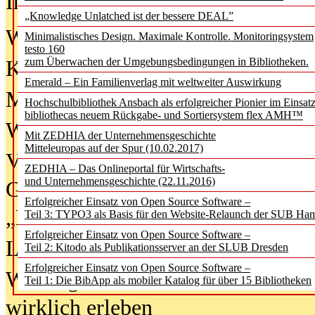
In der Ausgabe
06/2026
(August 20
„Knowledge Unlatched ist der bessere DEAL”
Was Hochschul­bibliotheken von i
Minimalistisches Design. Maximale Kontrolle. Monitoringsystem
testo 160
zum Überwachen der Umgebungsbedingungen in Bibliotheken.
Kinder in der digitalen Welt
Emerald – Ein Familienverlag mit weltweiter Auswirkung
Metadaten als Infrastruktur
Hochschulbibliothek Ansbach als erfolgreicher Pionier im Einsat
bibliothecas neuem Rückgabe- und Sortiersystem flex AMH™
Wenn Bots katalogisieren
Mit ZEDHIA der Unternehmensgeschichte
Mitteleuropas auf der Spur (10.02.2017)
Von Abschlusskleidern bis
ZEDHIA – Das Onlineportal für Wirtschafts-
und Unternehmensgeschichte (22.11.2016)
Geisterjagd-Ausrüstung in der
Erfolgreicher Einsatz von Open Source Software –
„Library of Things“ unterwegs
Teil 3: TYPO3 als Basis für den Website-Relaunch der SUB Ha
Erfolgreicher Einsatz von Open Source Software –
Lesen als Infrastrukturaufgabe
Teil 2: Kitodo als Publikationsserver an der SLUB Dresden
Erfolgreicher Einsatz von Open Source Software –
Wie Jugendliche Social Media
Teil 1: Die BibApp als mobiler Katalog für über 15 Bibliotheken
wirklich erleben