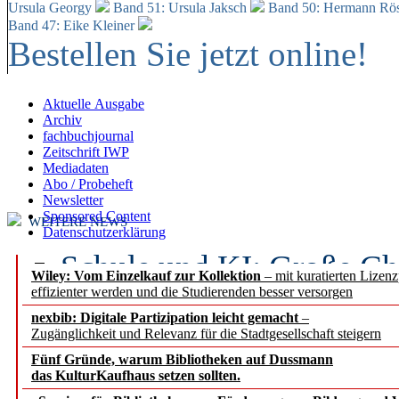
Ursula Georgy
Band 51: Ursula Jaksch
Band 50:
Hermann Rös
Band 47: Eike Kleiner
Bestellen Sie jetzt online!
Aktuelle Ausgabe
Archiv
fachbuchjournal
Zeitschrift IWP
Mediadaten
Abo / Probeheft
Newsletter
Sponsored Content
WEITERE NEWS
Datenschutzerklärung
Schule und KI: Große Ch
Wiley: Vom Einzelkauf zur Kollektion
– mit kuratierten Lizen
effizienter werden und die Studierenden besser versorgen
Voraussetzungen
nexbib: Digitale Partizipation leicht gemacht
–
Zugänglichkeit und Relevanz für die Stadtgesellschaft steigern
Erfolgreiches erstes Hal
Fünf Gründe, warum Bibliotheken auf Dussmann
Segment Research – Ausb
das KulturKaufhaus setzen sollten.