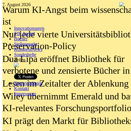
7. August 2026
Warum KI-Angst beim wissenschaft
ist
Innovationspreis
Nur jede vierte Universitätsbibliot
TIP Award
Bücher
Preservation-Policy
Stellenmarkt
KongressNews
Sonderhefte
Dua Lipa eröffnet Bibliothek für
Teilen
verbotene und zensierte Bücher in
Lesen im Zeitalter der Ablenkung
Zitierrichtlinien
Kontakt
Wiley übernimmt Emerald und ba
Impresssum
KI-relevantes Forschungsportfolio
KI prägt den Markt für Bibliothe