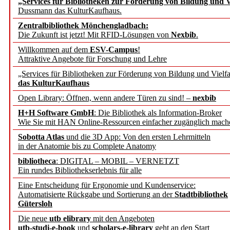
„Services für Bibliotheken zur Förderung von Bildung und Vi
angepasst
Dussmann das KulturKaufhaus.
Zentralbibliothek Mönchengladbach:
Wissenschaftskommunikati
Die Zukunft ist jetzt! Mit RFID-Lösungen von
Nexbib
.
Willkommen auf dem
ESV-Campus
!
konstruktiv!
Attraktive Angebote für Forschung und Lehre
„Services für Bibliotheken zur Förderung von Bildung und Vielfa
Mohr Siebeck übernimmt
das KulturKaufhaus
Open Library: Öffnen, wenn andere Türen zu sind! –
nexbib
und die Zeitschrift für 
H+H Software GmbH
: Die Bibliothek als Information-Broker
Wie Sie mit HAN Online-Ressourcen einfacher zugänglich mach
Francke Attempto
Sobotta Atlas
und die 3D App: Von den ersten Lehrmitteln
in der Anatomie bis zu Complete Anatomy
EBSCO Information Servic
bibliotheca
: DIGITAL – MOBIL – VERNETZT
Recherchefunktionen in
Ein rundes Bibliothekserlebnis für alle
Eine Entscheidung für Ergonomie und Kundenservice:
Automatisierte Rückgabe und Sortierung an der
Stadtbibliothek
Sorbisches Institut neu 
Gütersloh
Geschichte und kulturell
Die neue
utb elibrary
mit den Angeboten
utb-studi-e-book
und
scholars-e-library
geht an den Start