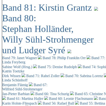
Band 81: Kirstin Grantz
Band 80:
Stephan Holländer,
Willy Sühl-Strohmenger
und Ludger Syré
Band 79: Janet Wagner
Band 78: Philip Franklin Orr
Band 77:
Linda Freyberg
Sabine Wolf (Hrsg.)
Band 75: Denise Rudolph
Band 74: Soph
Katrin Toetzke
Dirk Wissen
Band 71: Rahel Zoller
Band 70: Sabrina Lorenz
Linda Schünhoff
Benjamin Flämig
Band 67:
Wilfried Sühl-Strohmenger
Jan-Pieter Barbian
Band 66: Tina Schurig
Band 65: Christine 
Band 61: Martina Haller
Band 60:
Leonie Flachsmann
Band
Karin Holste-Flinspach
Band 56: Rafael Ball
Band 55: Bettina