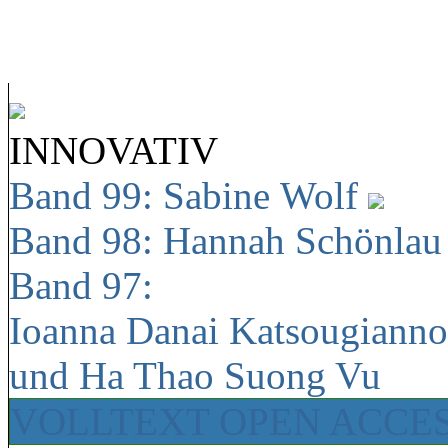
INNOVATIV
Band 99: Sabine Wolf
Band 98: Hannah Schönla
Band 97:
Ioanna Danai Katsougiann
und Ha Thao Suong Vu
VOLLTEXT OPEN ACCE