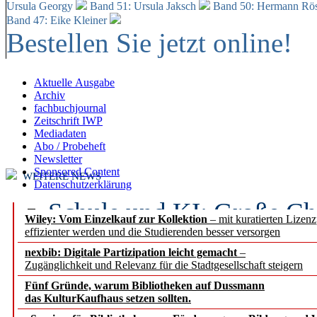
Ursula Georgy
Band 51: Ursula Jaksch
Band 50:
Hermann Rös
Band 47: Eike Kleiner
Bestellen Sie jetzt online!
Aktuelle Ausgabe
Archiv
fachbuchjournal
Zeitschrift IWP
Mediadaten
Abo / Probeheft
Newsletter
Sponsored Content
WEITERE NEWS
Datenschutzerklärung
Schule und KI: Große Ch
Wiley: Vom Einzelkauf zur Kollektion
– mit kuratierten Lizen
effizienter werden und die Studierenden besser versorgen
Voraussetzungen
nexbib: Digitale Partizipation leicht gemacht
–
Zugänglichkeit und Relevanz für die Stadtgesellschaft steigern
Erfolgreiches erstes Hal
Fünf Gründe, warum Bibliotheken auf Dussmann
Segment Research – Ausb
das KulturKaufhaus setzen sollten.