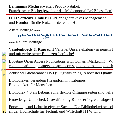
Lehmanns Media
erweitert Produktkatalog:
Künstliche Intelligenz a
Französische Bücher jetzt über das Medienportal Le2B bestellen!
besser zu verstehen
H+H Software GmbH
: HAN bringt effektives Management
und Komfort für die Nutzer unter einen Hut
„Leitbegriffe der Gesund
Ältere Beiträge »»»
des BIÖG erscheinen Ope
««« Neuere Beiträge
Vandenhoeck & Ruprecht
Verlage: Unsere eLibrary in neuem 
und mit verbesserter Benutzeroberfläche!
Aktuelles aus
Boosting Open Access Publications with Content Marketing – 
L
content marketing matters to open access publications and publish
ibrary
Zeutschel Buchscanner OS Q: Digitalisierung in höchster Qualitä
Essentials
Bibliotheken verändern | Transforming Libraries
Bibliotheken für Menschen
Bibliothek 4.0 als Lebensraum: flexible Öffnungszeiten sind gefra
Knowledge Unlatched: Crowdfunding-Runde erfolgreich abgesc
Forschung und Lehre in eigener Sache – Die Bibliothekwissensc
an der Hochschule für Technik und Wirtschaft HTW Chur