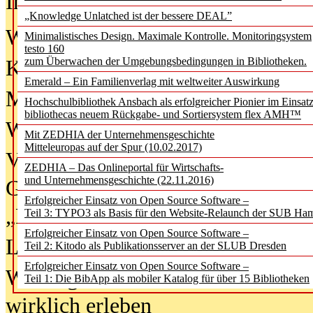
In der Ausgabe
06/2026
(August 20
„Knowledge Unlatched ist der bessere DEAL”
Was Hochschul­bibliotheken von i
Minimalistisches Design. Maximale Kontrolle. Monitoringsystem
testo 160
zum Überwachen der Umgebungsbedingungen in Bibliotheken.
Kinder in der digitalen Welt
Emerald – Ein Familienverlag mit weltweiter Auswirkung
Metadaten als Infrastruktur
Hochschulbibliothek Ansbach als erfolgreicher Pionier im Einsat
bibliothecas neuem Rückgabe- und Sortiersystem flex AMH™
Wenn Bots katalogisieren
Mit ZEDHIA der Unternehmensgeschichte
Mitteleuropas auf der Spur (10.02.2017)
Von Abschlusskleidern bis
ZEDHIA – Das Onlineportal für Wirtschafts-
und Unternehmensgeschichte (22.11.2016)
Geisterjagd-Ausrüstung in der
Erfolgreicher Einsatz von Open Source Software –
„Library of Things“ unterwegs
Teil 3: TYPO3 als Basis für den Website-Relaunch der SUB Ha
Erfolgreicher Einsatz von Open Source Software –
Lesen als Infrastrukturaufgabe
Teil 2: Kitodo als Publikationsserver an der SLUB Dresden
Erfolgreicher Einsatz von Open Source Software –
Wie Jugendliche Social Media
Teil 1: Die BibApp als mobiler Katalog für über 15 Bibliotheken
wirklich erleben