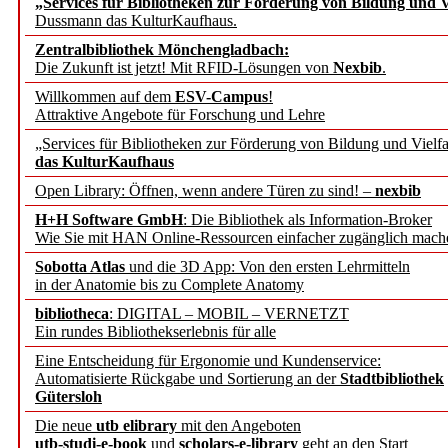
„Services für Bibliotheken zur Förderung von Bildung und Vi
angepasst
Dussmann das KulturKaufhaus.
Zentralbibliothek Mönchengladbach:
Wissenschaftskommunikati
Die Zukunft ist jetzt! Mit RFID-Lösungen von
Nexbib
.
Willkommen auf dem
ESV-Campus
!
konstruktiv!
Attraktive Angebote für Forschung und Lehre
„Services für Bibliotheken zur Förderung von Bildung und Vielfa
Mohr Siebeck übernimmt
das KulturKaufhaus
Open Library: Öffnen, wenn andere Türen zu sind! –
nexbib
und die Zeitschrift für 
H+H Software GmbH
: Die Bibliothek als Information-Broker
Wie Sie mit HAN Online-Ressourcen einfacher zugänglich mach
Francke Attempto
Sobotta Atlas
und die 3D App: Von den ersten Lehrmitteln
in der Anatomie bis zu Complete Anatomy
EBSCO Information Servic
bibliotheca
: DIGITAL – MOBIL – VERNETZT
Recherchefunktionen in
Ein rundes Bibliothekserlebnis für alle
Eine Entscheidung für Ergonomie und Kundenservice:
Automatisierte Rückgabe und Sortierung an der
Stadtbibliothek
Sorbisches Institut neu 
Gütersloh
Geschichte und kulturell
Die neue
utb elibrary
mit den Angeboten
utb-studi-e-book
und
scholars-e-library
geht an den Start