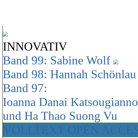
INNOVATIV
Band 99: Sabine Wolf
Band 98: Hannah Schönla
Band 97:
Ioanna Danai Katsougiann
und Ha Thao Suong Vu
VOLLTEXT OPEN ACCE