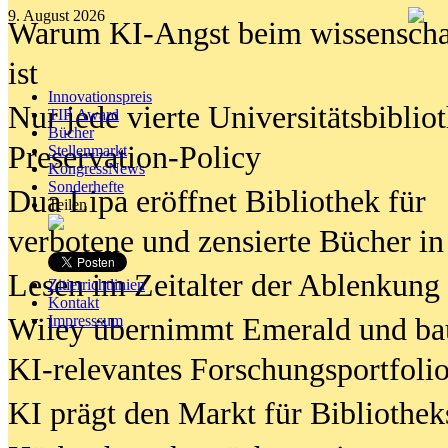
9. August 2026
Warum KI-Angst beim wissenschaft
ist
Innovationspreis
Nur jede vierte Universitätsbibliot
TIP Award
Bücher
Preservation-Policy
Stellenmarkt
KongressNews
Sonderhefte
Dua Lipa eröffnet Bibliothek für
Teilen
verbotene und zensierte Bücher in
Lesen im Zeitalter der Ablenkung
Zitierrichtlinien
Kontakt
Wiley übernimmt Emerald und ba
Impresssum
KI-relevantes Forschungsportfolio
KI prägt den Markt für Bibliothe