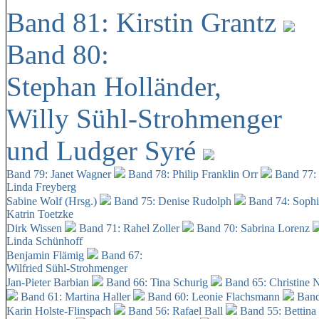
Band 81: Kirstin Grantz
Band 80:
Stephan Holländer,
Willy Sühl-Strohmenger
und Ludger Syré
Band 79: Janet Wagner
Band 78: Philip Franklin Orr
Band 77:
Linda Freyberg
Sabine Wolf (Hrsg.)
Band 75: Denise Rudolph
Band 74: Soph
Katrin Toetzke
Dirk Wissen
Band 71: Rahel Zoller
Band 70: Sabrina Lorenz
Linda Schünhoff
Benjamin Flämig
Band 67:
Wilfried Sühl-Strohmenger
Jan-Pieter Barbian
Band 66: Tina Schurig
Band 65: Christine 
Band 61: Martina Haller
Band 60:
Leonie Flachsmann
Band
Karin Holste-Flinspach
Band 56: Rafael Ball
Band 55: Bettina