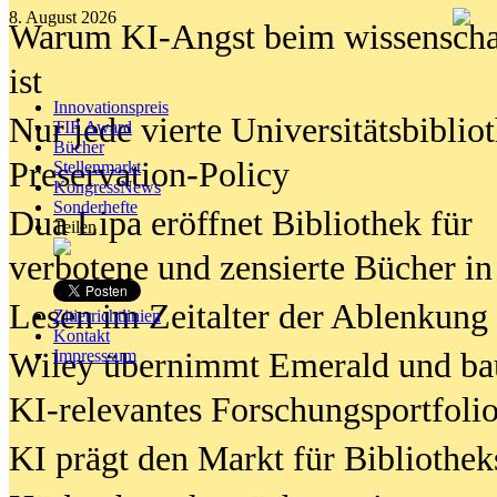
8. August 2026
Warum KI-Angst beim wissenschaft
ist
Innovationspreis
Nur jede vierte Universitätsbibliot
TIP Award
Bücher
Preservation-Policy
Stellenmarkt
KongressNews
Sonderhefte
Dua Lipa eröffnet Bibliothek für
Teilen
verbotene und zensierte Bücher in
Lesen im Zeitalter der Ablenkung
Zitierrichtlinien
Kontakt
Wiley übernimmt Emerald und ba
Impresssum
KI-relevantes Forschungsportfolio
KI prägt den Markt für Bibliothe