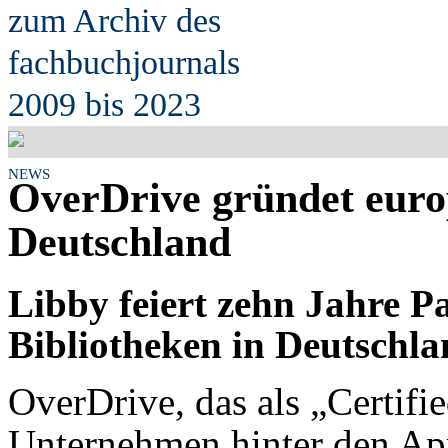
zum Archiv des
fach
b
uchjournals
2009 bis 2023
NEWS
OverDrive gründet euro
Deutschland
Libby feiert zehn Jahre Pa
Bibliotheken in Deutschl
OverDrive, das als „Certifie
Unternehmen hinter den Ap