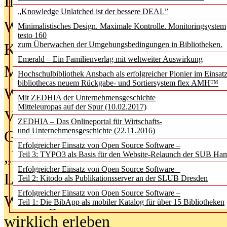
In der Ausgabe
06/2026
(August 20
„Knowledge Unlatched ist der bessere DEAL”
Was Hochschul­bibliotheken von i
Minimalistisches Design. Maximale Kontrolle. Monitoringsystem
testo 160
zum Überwachen der Umgebungsbedingungen in Bibliotheken.
Kinder in der digitalen Welt
Emerald – Ein Familienverlag mit weltweiter Auswirkung
Metadaten als Infrastruktur
Hochschulbibliothek Ansbach als erfolgreicher Pionier im Einsat
bibliothecas neuem Rückgabe- und Sortiersystem flex AMH™
Wenn Bots katalogisieren
Mit ZEDHIA der Unternehmensgeschichte
Mitteleuropas auf der Spur (10.02.2017)
Von Abschlusskleidern bis
ZEDHIA – Das Onlineportal für Wirtschafts-
und Unternehmensgeschichte (22.11.2016)
Geisterjagd-Ausrüstung in der
Erfolgreicher Einsatz von Open Source Software –
„Library of Things“ unterwegs
Teil 3: TYPO3 als Basis für den Website-Relaunch der SUB Ha
Erfolgreicher Einsatz von Open Source Software –
Lesen als Infrastrukturaufgabe
Teil 2: Kitodo als Publikationsserver an der SLUB Dresden
Erfolgreicher Einsatz von Open Source Software –
Wie Jugendliche Social Media
Teil 1: Die BibApp als mobiler Katalog für über 15 Bibliotheken
wirklich erleben