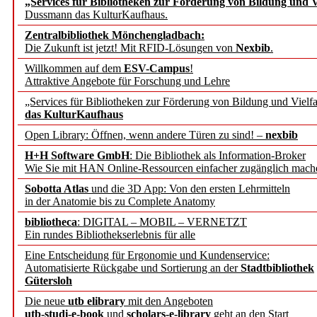
„Services für Bibliotheken zur Förderung von Bildung und Vi
angepasst
Dussmann das KulturKaufhaus.
Zentralbibliothek Mönchengladbach:
Wissenschaftskommunikati
Die Zukunft ist jetzt! Mit RFID-Lösungen von
Nexbib
.
Willkommen auf dem
ESV-Campus
!
konstruktiv!
Attraktive Angebote für Forschung und Lehre
„Services für Bibliotheken zur Förderung von Bildung und Vielfa
Mohr Siebeck übernimmt
das KulturKaufhaus
Open Library: Öffnen, wenn andere Türen zu sind! –
nexbib
und die Zeitschrift für 
H+H Software GmbH
: Die Bibliothek als Information-Broker
Wie Sie mit HAN Online-Ressourcen einfacher zugänglich mach
Francke Attempto
Sobotta Atlas
und die 3D App: Von den ersten Lehrmitteln
in der Anatomie bis zu Complete Anatomy
EBSCO Information Servic
bibliotheca
: DIGITAL – MOBIL – VERNETZT
Recherchefunktionen in
Ein rundes Bibliothekserlebnis für alle
Eine Entscheidung für Ergonomie und Kundenservice:
Automatisierte Rückgabe und Sortierung an der
Stadtbibliothek
Sorbisches Institut neu 
Gütersloh
Geschichte und kulturell
Die neue
utb elibrary
mit den Angeboten
utb-studi-e-book
und
scholars-e-library
geht an den Start