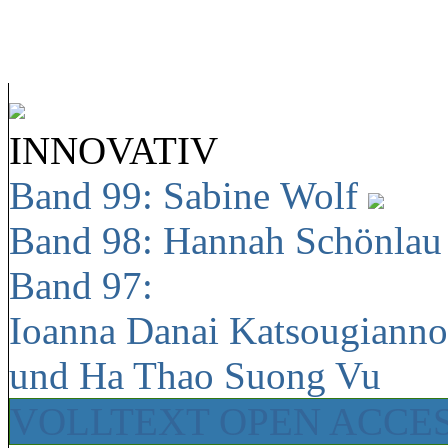
INNOVATIV
Band 99: Sabine Wolf
Band 98: Hannah Schönla
Band 97:
Ioanna Danai Katsougiann
und Ha Thao Suong Vu
VOLLTEXT OPEN ACCE