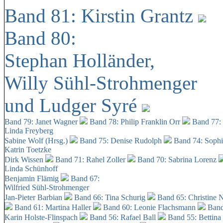
Band 81: Kirstin Grantz
Band 80:
Stephan Holländer,
Willy Sühl-Strohmenger
und Ludger Syré
Band 79: Janet Wagner
Band 78: Philip Franklin Orr
Band 77:
Linda Freyberg
Sabine Wolf (Hrsg.)
Band 75: Denise Rudolph
Band 74: Soph
Katrin Toetzke
Dirk Wissen
Band 71: Rahel Zoller
Band 70: Sabrina Lorenz
Linda Schünhoff
Benjamin Flämig
Band 67:
Wilfried Sühl-Strohmenger
Jan-Pieter Barbian
Band 66: Tina Schurig
Band 65: Christine 
Band 61: Martina Haller
Band 60:
Leonie Flachsmann
Band
Karin Holste-Flinspach
Band 56: Rafael Ball
Band 55: Bettina