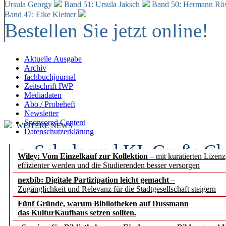
Ursula Georgy
Band 51: Ursula Jaksch
Band 50:
Hermann Rös
Band 47: Eike Kleiner
Bestellen Sie jetzt online!
Aktuelle Ausgabe
Archiv
fachbuchjournal
Zeitschrift IWP
Mediadaten
Abo / Probeheft
Newsletter
Sponsored Content
WEITERE NEWS
Datenschutzerklärung
Schule und KI: Große Ch
Wiley: Vom Einzelkauf zur Kollektion
– mit kuratierten Lizen
effizienter werden und die Studierenden besser versorgen
Voraussetzungen
nexbib: Digitale Partizipation leicht gemacht
–
Zugänglichkeit und Relevanz für die Stadtgesellschaft steigern
Erfolgreiches erstes Hal
Fünf Gründe, warum Bibliotheken auf Dussmann
Segment Research – Ausb
das KulturKaufhaus setzen sollten.