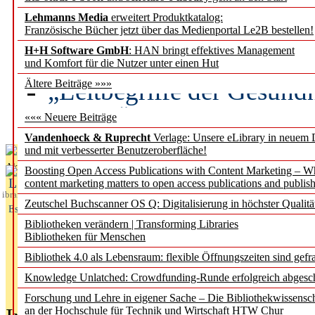
Lehmanns Media
erweitert Produktkatalog:
Künstliche Intelligenz a
Französische Bücher jetzt über das Medienportal Le2B bestellen!
besser zu verstehen
H+H Software GmbH
: HAN bringt effektives Management
und Komfort für die Nutzer unter einen Hut
„Leitbegriffe der Gesund
Ältere Beiträge »»»
des BIÖG erscheinen Ope
««« Neuere Beiträge
Vandenhoeck & Ruprecht
Verlage: Unsere eLibrary in neuem 
und mit verbesserter Benutzeroberfläche!
Aktuelles aus
Boosting Open Access Publications with Content Marketing – 
L
content marketing matters to open access publications and publish
ibrary
Zeutschel Buchscanner OS Q: Digitalisierung in höchster Qualitä
Essentials
Bibliotheken verändern | Transforming Libraries
Bibliotheken für Menschen
Bibliothek 4.0 als Lebensraum: flexible Öffnungszeiten sind gefra
Knowledge Unlatched: Crowdfunding-Runde erfolgreich abgesc
Forschung und Lehre in eigener Sache – Die Bibliothekwissensc
an der Hochschule für Technik und Wirtschaft HTW Chur