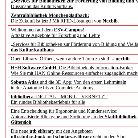
„Services für Bibliotheken zur Förderung von Bildung und Vi
angepasst
Dussmann das KulturKaufhaus.
Zentralbibliothek Mönchengladbach:
Wissenschaftskommunikati
Die Zukunft ist jetzt! Mit RFID-Lösungen von
Nexbib
.
Willkommen auf dem
ESV-Campus
!
konstruktiv!
Attraktive Angebote für Forschung und Lehre
„Services für Bibliotheken zur Förderung von Bildung und Vielfa
Mohr Siebeck übernimmt
das KulturKaufhaus
Open Library: Öffnen, wenn andere Türen zu sind! –
nexbib
und die Zeitschrift für 
H+H Software GmbH
: Die Bibliothek als Information-Broker
Wie Sie mit HAN Online-Ressourcen einfacher zugänglich mach
Francke Attempto
Sobotta Atlas
und die 3D App: Von den ersten Lehrmitteln
in der Anatomie bis zu Complete Anatomy
EBSCO Information Servic
bibliotheca
: DIGITAL – MOBIL – VERNETZT
Recherchefunktionen in
Ein rundes Bibliothekserlebnis für alle
Eine Entscheidung für Ergonomie und Kundenservice:
Automatisierte Rückgabe und Sortierung an der
Stadtbibliothek
Sorbisches Institut neu 
Gütersloh
Geschichte und kulturell
Die neue
utb elibrary
mit den Angeboten
utb-studi-e-book
und
scholars-e-library
geht an den Start