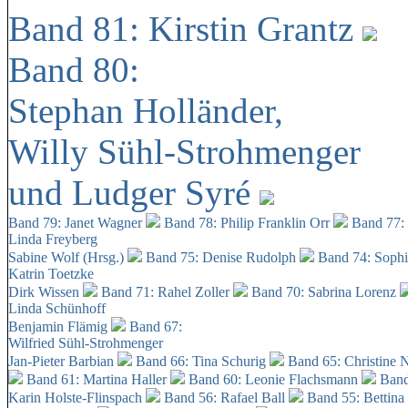
Band 81: Kirstin Grantz
Band 80:
Stephan Holländer,
Willy Sühl-Strohmenger
und Ludger Syré
Band 79: Janet Wagner
Band 78: Philip Franklin Orr
Band 77:
Linda Freyberg
Sabine Wolf (Hrsg.)
Band 75: Denise Rudolph
Band 74: Soph
Katrin Toetzke
Dirk Wissen
Band 71: Rahel Zoller
Band 70: Sabrina Lorenz
Linda Schünhoff
Benjamin Flämig
Band 67:
Wilfried Sühl-Strohmenger
Jan-Pieter Barbian
Band 66: Tina Schurig
Band 65: Christine 
Band 61: Martina Haller
Band 60:
Leonie Flachsmann
Band
Karin Holste-Flinspach
Band 56: Rafael Ball
Band 55: Bettina