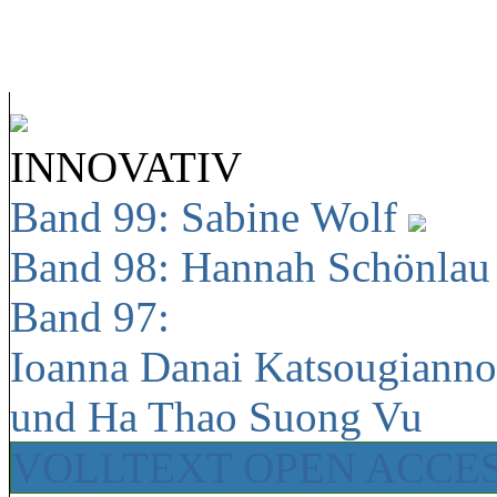
INNOVATIV
Band 99: Sabine Wolf
Band 98: Hannah Schönla
Band 97:
Ioanna Danai Katsougiann
und Ha Thao Suong Vu
VOLLTEXT OPEN ACCE