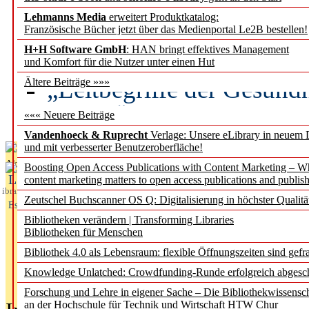
Lehmanns Media
erweitert Produktkatalog:
Künstliche Intelligenz a
Französische Bücher jetzt über das Medienportal Le2B bestellen!
besser zu verstehen
H+H Software GmbH
: HAN bringt effektives Management
und Komfort für die Nutzer unter einen Hut
„Leitbegriffe der Gesund
Ältere Beiträge »»»
des BIÖG erscheinen Ope
««« Neuere Beiträge
Vandenhoeck & Ruprecht
Verlage: Unsere eLibrary in neuem 
und mit verbesserter Benutzeroberfläche!
Aktuelles aus
Boosting Open Access Publications with Content Marketing – 
L
content marketing matters to open access publications and publish
ibrary
Zeutschel Buchscanner OS Q: Digitalisierung in höchster Qualitä
Essentials
Bibliotheken verändern | Transforming Libraries
Bibliotheken für Menschen
Bibliothek 4.0 als Lebensraum: flexible Öffnungszeiten sind gefra
Knowledge Unlatched: Crowdfunding-Runde erfolgreich abgesc
Forschung und Lehre in eigener Sache – Die Bibliothekwissensc
an der Hochschule für Technik und Wirtschaft HTW Chur