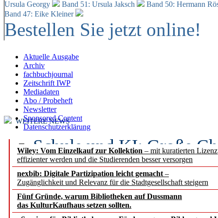
Ursula Georgy
Band 51: Ursula Jaksch
Band 50:
Hermann Rös
Band 47: Eike Kleiner
Bestellen Sie jetzt online!
Aktuelle Ausgabe
Archiv
fachbuchjournal
Zeitschrift IWP
Mediadaten
Abo / Probeheft
Newsletter
Sponsored Content
WEITERE NEWS
Datenschutzerklärung
Schule und KI: Große Ch
Wiley: Vom Einzelkauf zur Kollektion
– mit kuratierten Lizen
effizienter werden und die Studierenden besser versorgen
Voraussetzungen
nexbib: Digitale Partizipation leicht gemacht
–
Zugänglichkeit und Relevanz für die Stadtgesellschaft steigern
Erfolgreiches erstes Hal
Fünf Gründe, warum Bibliotheken auf Dussmann
Segment Research – Ausb
das KulturKaufhaus setzen sollten.