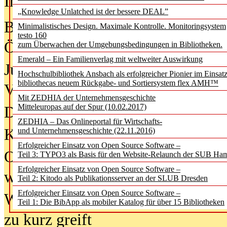
In der Ausgabe
05/2026
(Juni/Juli
„Knowledge Unlatched ist der bessere DEAL”
Bürgerforum fordert mehr Medienb
Minimalistisches Design. Maximale Kontrolle. Monitoringsystem
testo 160
Öffentlichkeit
zum Überwachen der Umgebungsbedingungen in Bibliotheken.
Emerald – Ein Familienverlag mit weltweiter Auswirkung
Jugendliche wollen besseren Schut
Hochschulbibliothek Ansbach als erfolgreicher Pionier im Einsat
bibliothecas neuem Rückgabe- und Sortiersystem flex AMH™
Verbote
Mit ZEDHIA der Unternehmensgeschichte
Mitteleuropas auf der Spur (10.02.2017)
Digitale Langzeit­archi­vierung br
ZEDHIA – Das Onlineportal für Wirtschafts-
KI-Chatbots werden Teil der wiss
und Unternehmensgeschichte (22.11.2016)
Erfolgreicher Einsatz von Open Source Software –
Offene Infrastrukturen für
Teil 3: TYPO3 als Basis für den Website-Relaunch der SUB Ha
Erfolgreicher Einsatz von Open Source Software –
wissenschaftliche Informationssy
Teil 2: Kitodo als Publikationsserver an der SLUB Dresden
Erfolgreicher Einsatz von Open Source Software –
Warum die Debatte über KI-Texte
Teil 1: Die BibApp als mobiler Katalog für über 15 Bibliotheken
zu kurz greift