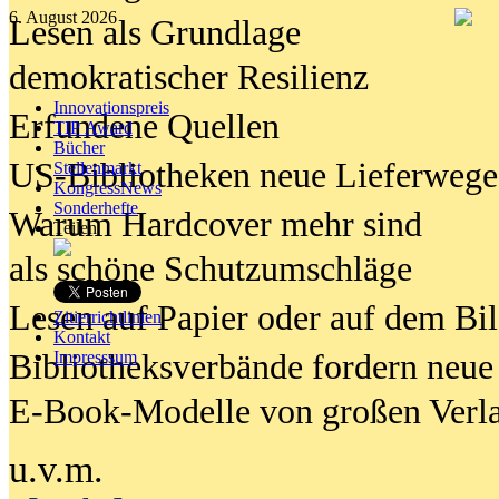
6. August 2026
Lesen als Grundlage
demokratischer Resilienz
Innovationspreis
Erfundene Quellen
TIP Award
Bücher
US-Bibliotheken neue Lieferwege
Stellenmarkt
KongressNews
Sonderhefte
Warum Hardcover mehr sind
Teilen
als schöne Schutzumschläge
Lesen auf Papier oder auf dem Bi
Zitierrichtlinien
Kontakt
Bibliotheksverbände fordern neue
Impresssum
E-Book-Modelle von großen Verl
u.v.m.