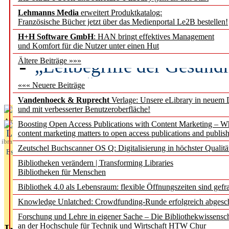
Lehmanns Media
erweitert Produktkatalog:
Künstliche Intelligenz a
Französische Bücher jetzt über das Medienportal Le2B bestellen!
besser zu verstehen
H+H Software GmbH
: HAN bringt effektives Management
und Komfort für die Nutzer unter einen Hut
„Leitbegriffe der Gesund
Ältere Beiträge »»»
des BIÖG erscheinen Ope
««« Neuere Beiträge
Vandenhoeck & Ruprecht
Verlage: Unsere eLibrary in neuem 
und mit verbesserter Benutzeroberfläche!
Aktuelles aus
Boosting Open Access Publications with Content Marketing – 
L
content marketing matters to open access publications and publish
ibrary
Zeutschel Buchscanner OS Q: Digitalisierung in höchster Qualitä
Essentials
Bibliotheken verändern | Transforming Libraries
Bibliotheken für Menschen
Bibliothek 4.0 als Lebensraum: flexible Öffnungszeiten sind gefra
Knowledge Unlatched: Crowdfunding-Runde erfolgreich abgesc
Forschung und Lehre in eigener Sache – Die Bibliothekwissensc
an der Hochschule für Technik und Wirtschaft HTW Chur