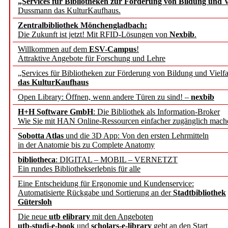
„Services für Bibliotheken zur Förderung von Bildung und Vi
angepasst
Dussmann das KulturKaufhaus.
Zentralbibliothek Mönchengladbach:
Wissenschaftskommunikati
Die Zukunft ist jetzt! Mit RFID-Lösungen von
Nexbib
.
Willkommen auf dem
ESV-Campus
!
konstruktiv!
Attraktive Angebote für Forschung und Lehre
„Services für Bibliotheken zur Förderung von Bildung und Vielfa
Mohr Siebeck übernimmt
das KulturKaufhaus
Open Library: Öffnen, wenn andere Türen zu sind! –
nexbib
und die Zeitschrift für 
H+H Software GmbH
: Die Bibliothek als Information-Broker
Wie Sie mit HAN Online-Ressourcen einfacher zugänglich mach
Francke Attempto
Sobotta Atlas
und die 3D App: Von den ersten Lehrmitteln
in der Anatomie bis zu Complete Anatomy
EBSCO Information Servic
bibliotheca
: DIGITAL – MOBIL – VERNETZT
Recherchefunktionen in
Ein rundes Bibliothekserlebnis für alle
Eine Entscheidung für Ergonomie und Kundenservice:
Automatisierte Rückgabe und Sortierung an der
Stadtbibliothek
Sorbisches Institut neu 
Gütersloh
Geschichte und kulturell
Die neue
utb elibrary
mit den Angeboten
utb-studi-e-book
und
scholars-e-library
geht an den Start