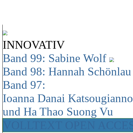
INNOVATIV
Band 99: Sabine Wolf
Band 98: Hannah Schönla
Band 97:
Ioanna Danai Katsougiann
und Ha Thao Suong Vu
VOLLTEXT OPEN ACCE