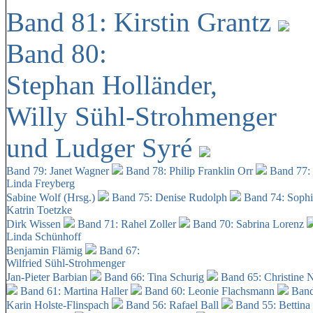
Band 81: Kirstin Grantz
Band 80:
Stephan Holländer,
Willy Sühl-Strohmenger
und Ludger Syré
Band 79: Janet Wagner
Band 78: Philip Franklin Orr
Band 77:
Linda Freyberg
Sabine Wolf (Hrsg.)
Band 75: Denise Rudolph
Band 74: Soph
Katrin Toetzke
Dirk Wissen
Band 71: Rahel Zoller
Band 70: Sabrina Lorenz
Linda Schünhoff
Benjamin Flämig
Band 67:
Wilfried Sühl-Strohmenger
Jan-Pieter Barbian
Band 66: Tina Schurig
Band 65: Christine 
Band 61: Martina Haller
Band 60:
Leonie Flachsmann
Band
Karin Holste-Flinspach
Band 56: Rafael Ball
Band 55: Bettina