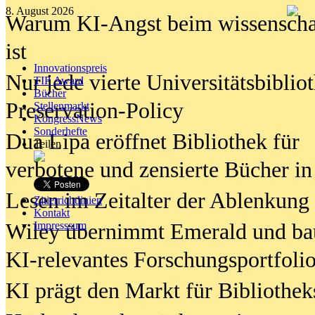
8. August 2026
Warum KI-Angst beim wissenschaft
ist
Innovationspreis
Nur jede vierte Universitätsbibliot
TIP Award
Bücher
Preservation-Policy
Stellenmarkt
KongressNews
Sonderhefte
Dua Lipa eröffnet Bibliothek für
Teilen
verbotene und zensierte Bücher in
Lesen im Zeitalter der Ablenkung
Zitierrichtlinien
Kontakt
Wiley übernimmt Emerald und ba
Impresssum
KI-relevantes Forschungsportfolio
KI prägt den Markt für Bibliothe