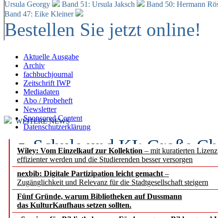
Ursula Georgy
Band 51: Ursula Jaksch
Band 50:
Hermann Rös
Band 47: Eike Kleiner
Bestellen Sie jetzt online!
Aktuelle Ausgabe
Archiv
fachbuchjournal
Zeitschrift IWP
Mediadaten
Abo / Probeheft
Newsletter
Sponsored Content
WEITERE NEWS
Datenschutzerklärung
Schule und KI: Große Ch
Wiley: Vom Einzelkauf zur Kollektion
– mit kuratierten Lizen
effizienter werden und die Studierenden besser versorgen
Voraussetzungen
nexbib: Digitale Partizipation leicht gemacht
–
Zugänglichkeit und Relevanz für die Stadtgesellschaft steigern
Erfolgreiches erstes Hal
Fünf Gründe, warum Bibliotheken auf Dussmann
Segment Research – Ausb
das KulturKaufhaus setzen sollten.