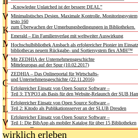
In der Ausgabe
06/2026
(August 20
„Knowledge Unlatched ist der bessere DEAL”
Was Hochschul­bibliotheken von i
Minimalistisches Design. Maximale Kontrolle. Monitoringsystem
testo 160
zum Überwachen der Umgebungsbedingungen in Bibliotheken.
Kinder in der digitalen Welt
Emerald – Ein Familienverlag mit weltweiter Auswirkung
Metadaten als Infrastruktur
Hochschulbibliothek Ansbach als erfolgreicher Pionier im Einsat
bibliothecas neuem Rückgabe- und Sortiersystem flex AMH™
Wenn Bots katalogisieren
Mit ZEDHIA der Unternehmensgeschichte
Mitteleuropas auf der Spur (10.02.2017)
Von Abschlusskleidern bis
ZEDHIA – Das Onlineportal für Wirtschafts-
und Unternehmensgeschichte (22.11.2016)
Geisterjagd-Ausrüstung in der
Erfolgreicher Einsatz von Open Source Software –
„Library of Things“ unterwegs
Teil 3: TYPO3 als Basis für den Website-Relaunch der SUB Ha
Erfolgreicher Einsatz von Open Source Software –
Lesen als Infrastrukturaufgabe
Teil 2: Kitodo als Publikationsserver an der SLUB Dresden
Erfolgreicher Einsatz von Open Source Software –
Wie Jugendliche Social Media
Teil 1: Die BibApp als mobiler Katalog für über 15 Bibliotheken
wirklich erleben