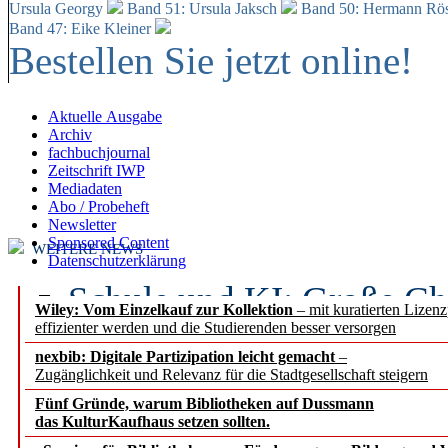
Ursula Georgy
Band 51: Ursula Jaksch
Band 50:
Hermann Rös
Band 47: Eike Kleiner
Bestellen Sie jetzt online!
Aktuelle Ausgabe
Archiv
fachbuchjournal
Zeitschrift IWP
Mediadaten
Abo / Probeheft
Newsletter
Sponsored Content
WEITERE NEWS
Datenschutzerklärung
Schule und KI: Große Ch
Wiley: Vom Einzelkauf zur Kollektion
– mit kuratierten Lizen
effizienter werden und die Studierenden besser versorgen
Voraussetzungen
nexbib: Digitale Partizipation leicht gemacht
–
Zugänglichkeit und Relevanz für die Stadtgesellschaft steigern
Erfolgreiches erstes Hal
Fünf Gründe, warum Bibliotheken auf Dussmann
Segment Research – Ausb
das KulturKaufhaus setzen sollten.