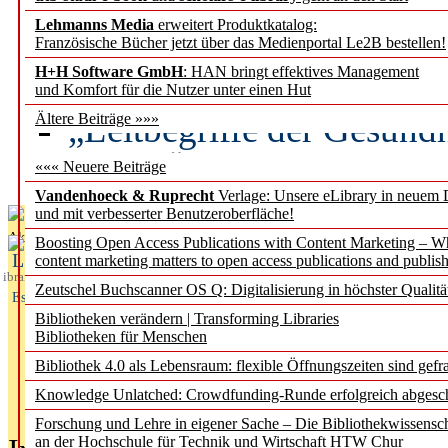
Lehmanns Media
erweitert Produktkatalog:
Künstliche Intelligenz a
Französische Bücher jetzt über das Medienportal Le2B bestellen!
besser zu verstehen
H+H Software GmbH
: HAN bringt effektives Management
und Komfort für die Nutzer unter einen Hut
„Leitbegriffe der Gesund
Ältere Beiträge »»»
des BIÖG erscheinen Ope
««« Neuere Beiträge
Vandenhoeck & Ruprecht
Verlage: Unsere eLibrary in neuem 
und mit verbesserter Benutzeroberfläche!
Aktuelles aus
Boosting Open Access Publications with Content Marketing – 
L
content marketing matters to open access publications and publish
ibrary
Zeutschel Buchscanner OS Q: Digitalisierung in höchster Qualitä
Essentials
Bibliotheken verändern | Transforming Libraries
Bibliotheken für Menschen
Bibliothek 4.0 als Lebensraum: flexible Öffnungszeiten sind gefra
Knowledge Unlatched: Crowdfunding-Runde erfolgreich abgesc
Forschung und Lehre in eigener Sache – Die Bibliothekwissensc
an der Hochschule für Technik und Wirtschaft HTW Chur