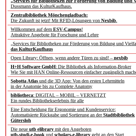
„Services für Bibliotheken zur Förderung von Bildung und Vi
angepasst
Dussmann das KulturKaufhaus.
Zentralbibliothek Mönchengladbach:
Wissenschaftskommunikati
Die Zukunft ist jetzt! Mit RFID-Lösungen von
Nexbib
.
Willkommen auf dem
ESV-Campus
!
konstruktiv!
Attraktive Angebote für Forschung und Lehre
„Services für Bibliotheken zur Förderung von Bildung und Vielfa
Mohr Siebeck übernimmt
das KulturKaufhaus
Open Library: Öffnen, wenn andere Türen zu sind! –
nexbib
und die Zeitschrift für 
H+H Software GmbH
: Die Bibliothek als Information-Broker
Wie Sie mit HAN Online-Ressourcen einfacher zugänglich mach
Francke Attempto
Sobotta Atlas
und die 3D App: Von den ersten Lehrmitteln
in der Anatomie bis zu Complete Anatomy
EBSCO Information Servic
bibliotheca
: DIGITAL – MOBIL – VERNETZT
Recherchefunktionen in
Ein rundes Bibliothekserlebnis für alle
Eine Entscheidung für Ergonomie und Kundenservice:
Automatisierte Rückgabe und Sortierung an der
Stadtbibliothek
Sorbisches Institut neu 
Gütersloh
Geschichte und kulturell
Die neue
utb elibrary
mit den Angeboten
utb-studi-e-book
und
scholars-e-library
geht an den Start