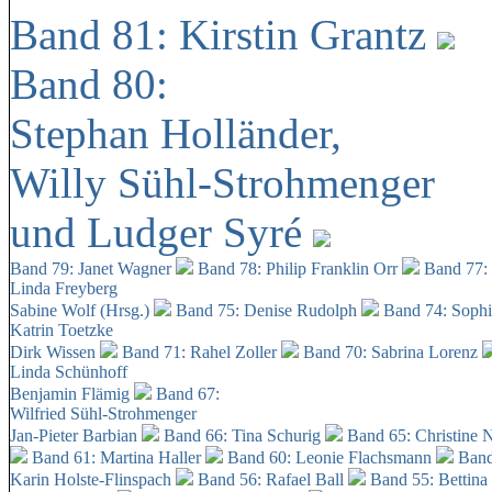
Band 81: Kirstin Grantz
Band 80:
Stephan Holländer,
Willy Sühl-Strohmenger
und Ludger Syré
Band 79: Janet Wagner
Band 78: Philip Franklin Orr
Band 77:
Linda Freyberg
Sabine Wolf (Hrsg.)
Band 75: Denise Rudolph
Band 74: Soph
Katrin Toetzke
Dirk Wissen
Band 71: Rahel Zoller
Band 70: Sabrina Lorenz
Linda Schünhoff
Benjamin Flämig
Band 67:
Wilfried Sühl-Strohmenger
Jan-Pieter Barbian
Band 66: Tina Schurig
Band 65: Christine 
Band 61: Martina Haller
Band 60:
Leonie Flachsmann
Band
Karin Holste-Flinspach
Band 56: Rafael Ball
Band 55: Bettina