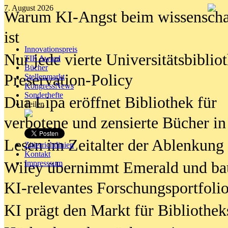
7. August 2026
Warum KI-Angst beim wissenschaft
ist
Innovationspreis
Nur jede vierte Universitätsbibliot
TIP Award
Bücher
Preservation-Policy
Stellenmarkt
KongressNews
Sonderhefte
Dua Lipa eröffnet Bibliothek für
Teilen
verbotene und zensierte Bücher in
Lesen im Zeitalter der Ablenkung
Zitierrichtlinien
Kontakt
Wiley übernimmt Emerald und ba
Impresssum
KI-relevantes Forschungsportfolio
KI prägt den Markt für Bibliothe