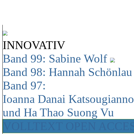
INNOVATIV
Band 99: Sabine Wolf
Band 98: Hannah Schönla
Band 97:
Ioanna Danai Katsougiann
und Ha Thao Suong Vu
VOLLTEXT OPEN ACCE