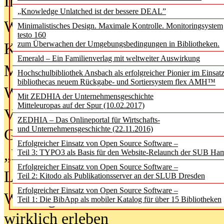
In der Ausgabe
06/2026
(August 20
„Knowledge Unlatched ist der bessere DEAL”
Was Hochschul­bibliotheken von i
Minimalistisches Design. Maximale Kontrolle. Monitoringsystem
testo 160
zum Überwachen der Umgebungsbedingungen in Bibliotheken.
Kinder in der digitalen Welt
Emerald – Ein Familienverlag mit weltweiter Auswirkung
Metadaten als Infrastruktur
Hochschulbibliothek Ansbach als erfolgreicher Pionier im Einsat
bibliothecas neuem Rückgabe- und Sortiersystem flex AMH™
Wenn Bots katalogisieren
Mit ZEDHIA der Unternehmensgeschichte
Mitteleuropas auf der Spur (10.02.2017)
Von Abschlusskleidern bis
ZEDHIA – Das Onlineportal für Wirtschafts-
und Unternehmensgeschichte (22.11.2016)
Geisterjagd-Ausrüstung in der
Erfolgreicher Einsatz von Open Source Software –
„Library of Things“ unterwegs
Teil 3: TYPO3 als Basis für den Website-Relaunch der SUB Ha
Erfolgreicher Einsatz von Open Source Software –
Lesen als Infrastrukturaufgabe
Teil 2: Kitodo als Publikationsserver an der SLUB Dresden
Erfolgreicher Einsatz von Open Source Software –
Wie Jugendliche Social Media
Teil 1: Die BibApp als mobiler Katalog für über 15 Bibliotheken
wirklich erleben