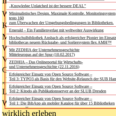
In der Ausgabe
06/2026
(August 20
„Knowledge Unlatched ist der bessere DEAL”
Was Hochschul­bibliotheken von i
Minimalistisches Design. Maximale Kontrolle. Monitoringsystem
testo 160
zum Überwachen der Umgebungsbedingungen in Bibliotheken.
Kinder in der digitalen Welt
Emerald – Ein Familienverlag mit weltweiter Auswirkung
Metadaten als Infrastruktur
Hochschulbibliothek Ansbach als erfolgreicher Pionier im Einsat
bibliothecas neuem Rückgabe- und Sortiersystem flex AMH™
Wenn Bots katalogisieren
Mit ZEDHIA der Unternehmensgeschichte
Mitteleuropas auf der Spur (10.02.2017)
Von Abschlusskleidern bis
ZEDHIA – Das Onlineportal für Wirtschafts-
und Unternehmensgeschichte (22.11.2016)
Geisterjagd-Ausrüstung in der
Erfolgreicher Einsatz von Open Source Software –
„Library of Things“ unterwegs
Teil 3: TYPO3 als Basis für den Website-Relaunch der SUB Ha
Erfolgreicher Einsatz von Open Source Software –
Lesen als Infrastrukturaufgabe
Teil 2: Kitodo als Publikationsserver an der SLUB Dresden
Erfolgreicher Einsatz von Open Source Software –
Wie Jugendliche Social Media
Teil 1: Die BibApp als mobiler Katalog für über 15 Bibliotheken
wirklich erleben