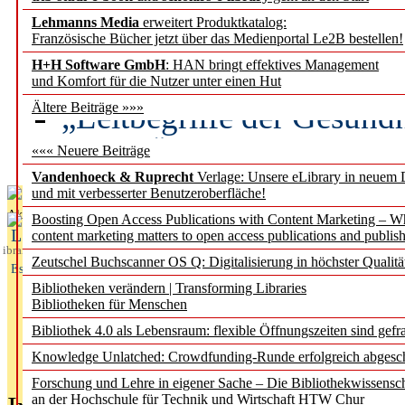
Lehmanns Media
erweitert Produktkatalog:
Künstliche Intelligenz a
Französische Bücher jetzt über das Medienportal Le2B bestellen!
besser zu verstehen
H+H Software GmbH
: HAN bringt effektives Management
und Komfort für die Nutzer unter einen Hut
„Leitbegriffe der Gesund
Ältere Beiträge »»»
des BIÖG erscheinen Ope
««« Neuere Beiträge
Vandenhoeck & Ruprecht
Verlage: Unsere eLibrary in neuem 
und mit verbesserter Benutzeroberfläche!
Aktuelles aus
Boosting Open Access Publications with Content Marketing – 
L
content marketing matters to open access publications and publish
ibrary
Zeutschel Buchscanner OS Q: Digitalisierung in höchster Qualitä
Essentials
Bibliotheken verändern | Transforming Libraries
Bibliotheken für Menschen
Bibliothek 4.0 als Lebensraum: flexible Öffnungszeiten sind gefra
Knowledge Unlatched: Crowdfunding-Runde erfolgreich abgesc
Forschung und Lehre in eigener Sache – Die Bibliothekwissensc
an der Hochschule für Technik und Wirtschaft HTW Chur