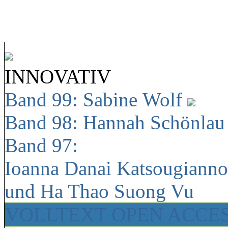
INNOVATIV
Band 99: Sabine Wolf
Band 98: Hannah Schönla
Band 97:
Ioanna Danai Katsougiann
und Ha Thao Suong Vu
VOLLTEXT OPEN ACCE