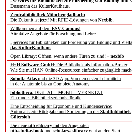
„Services für Bibliotheken zur Förderung von Bildung und Vi
angepasst
Dussmann das KulturKaufhaus.
Zentralbibliothek Mönchengladbach:
Wissenschaftskommunikati
Die Zukunft ist jetzt! Mit RFID-Lösungen von
Nexbib
.
Willkommen auf dem
ESV-Campus
!
konstruktiv!
Attraktive Angebote für Forschung und Lehre
„Services für Bibliotheken zur Förderung von Bildung und Vielfa
Mohr Siebeck übernimmt
das KulturKaufhaus
Open Library: Öffnen, wenn andere Türen zu sind! –
nexbib
und die Zeitschrift für 
H+H Software GmbH
: Die Bibliothek als Information-Broker
Wie Sie mit HAN Online-Ressourcen einfacher zugänglich mach
Francke Attempto
Sobotta Atlas
und die 3D App: Von den ersten Lehrmitteln
in der Anatomie bis zu Complete Anatomy
EBSCO Information Servic
bibliotheca
: DIGITAL – MOBIL – VERNETZT
Recherchefunktionen in
Ein rundes Bibliothekserlebnis für alle
Eine Entscheidung für Ergonomie und Kundenservice:
Automatisierte Rückgabe und Sortierung an der
Stadtbibliothek
Sorbisches Institut neu 
Gütersloh
Geschichte und kulturell
Die neue
utb elibrary
mit den Angeboten
utb-studi-e-book
und
scholars-e-library
geht an den Start