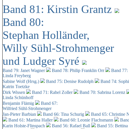
Band 81: Kirstin Grantz
Band 80:
Stephan Holländer,
Willy Sühl-Strohmenger
und Ludger Syré
Band 79: Janet Wagner
Band 78: Philip Franklin Orr
Band 77:
Linda Freyberg
Sabine Wolf (Hrsg.)
Band 75: Denise Rudolph
Band 74: Soph
Katrin Toetzke
Dirk Wissen
Band 71: Rahel Zoller
Band 70: Sabrina Lorenz
Linda Schünhoff
Benjamin Flämig
Band 67:
Wilfried Sühl-Strohmenger
Jan-Pieter Barbian
Band 66: Tina Schurig
Band 65: Christine 
Band 61: Martina Haller
Band 60:
Leonie Flachsmann
Band
Karin Holste-Flinspach
Band 56: Rafael Ball
Band 55: Bettina