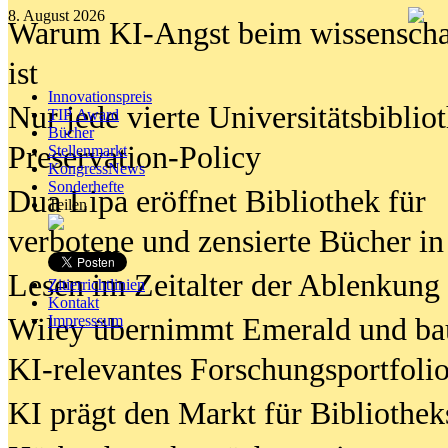
8. August 2026
Warum KI-Angst beim wissenschaft
ist
Innovationspreis
Nur jede vierte Universitätsbibliot
TIP Award
Bücher
Preservation-Policy
Stellenmarkt
KongressNews
Sonderhefte
Dua Lipa eröffnet Bibliothek für
Teilen
verbotene und zensierte Bücher in
Lesen im Zeitalter der Ablenkung
Zitierrichtlinien
Kontakt
Wiley übernimmt Emerald und ba
Impresssum
KI-relevantes Forschungsportfolio
KI prägt den Markt für Bibliothe