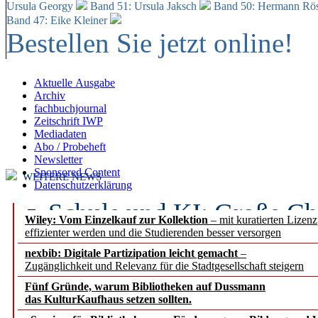
Ursula Georgy
Band 51: Ursula Jaksch
Band 50:
Hermann Rös
Band 47: Eike Kleiner
Bestellen Sie jetzt online!
Aktuelle Ausgabe
Archiv
fachbuchjournal
Zeitschrift IWP
Mediadaten
Abo / Probeheft
Newsletter
Sponsored Content
WEITERE NEWS
Datenschutzerklärung
Schule und KI: Große Ch
Wiley: Vom Einzelkauf zur Kollektion
– mit kuratierten Lizen
effizienter werden und die Studierenden besser versorgen
Voraussetzungen
nexbib: Digitale Partizipation leicht gemacht
–
Zugänglichkeit und Relevanz für die Stadtgesellschaft steigern
Erfolgreiches erstes Hal
Fünf Gründe, warum Bibliotheken auf Dussmann
Segment Research – Ausb
das KulturKaufhaus setzen sollten.