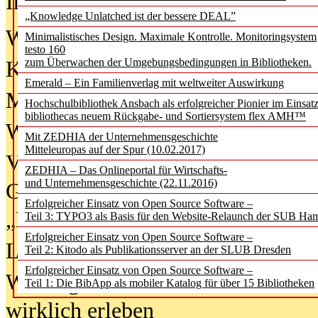
In der Ausgabe
06/2026
(August 20
„Knowledge Unlatched ist der bessere DEAL”
Was Hochschul­bibliotheken von i
Minimalistisches Design. Maximale Kontrolle. Monitoringsystem
testo 160
zum Überwachen der Umgebungsbedingungen in Bibliotheken.
Kinder in der digitalen Welt
Emerald – Ein Familienverlag mit weltweiter Auswirkung
Metadaten als Infrastruktur
Hochschulbibliothek Ansbach als erfolgreicher Pionier im Einsat
bibliothecas neuem Rückgabe- und Sortiersystem flex AMH™
Wenn Bots katalogisieren
Mit ZEDHIA der Unternehmensgeschichte
Mitteleuropas auf der Spur (10.02.2017)
Von Abschlusskleidern bis
ZEDHIA – Das Onlineportal für Wirtschafts-
und Unternehmensgeschichte (22.11.2016)
Geisterjagd-Ausrüstung in der
Erfolgreicher Einsatz von Open Source Software –
„Library of Things“ unterwegs
Teil 3: TYPO3 als Basis für den Website-Relaunch der SUB Ha
Erfolgreicher Einsatz von Open Source Software –
Lesen als Infrastrukturaufgabe
Teil 2: Kitodo als Publikationsserver an der SLUB Dresden
Erfolgreicher Einsatz von Open Source Software –
Wie Jugendliche Social Media
Teil 1: Die BibApp als mobiler Katalog für über 15 Bibliotheken
wirklich erleben