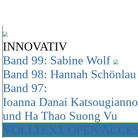
INNOVATIV
Band 99: Sabine Wolf
Band 98: Hannah Schönla
Band 97:
Ioanna Danai Katsougiann
und Ha Thao Suong Vu
VOLLTEXT OPEN ACCE