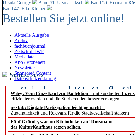
Ursula Georgy
Band 51: Ursula Jaksch
Band 50:
Hermann Rös
Band 47: Eike Kleiner
Bestellen Sie jetzt online!
Aktuelle Ausgabe
Archiv
fachbuchjournal
Zeitschrift IWP
Mediadaten
Abo / Probeheft
Newsletter
Sponsored Content
WEITERE NEWS
Datenschutzerklärung
Schule und KI: Große Ch
Wiley: Vom Einzelkauf zur Kollektion
– mit kuratierten Lizen
effizienter werden und die Studierenden besser versorgen
Voraussetzungen
nexbib: Digitale Partizipation leicht gemacht
–
Zugänglichkeit und Relevanz für die Stadtgesellschaft steigern
Erfolgreiches erstes Hal
Fünf Gründe, warum Bibliotheken auf Dussmann
Segment Research – Ausb
das KulturKaufhaus setzen sollten.