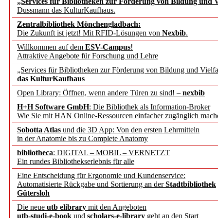
„Services für Bibliotheken zur Förderung von Bildung und Vi
angepasst
Dussmann das KulturKaufhaus.
Zentralbibliothek Mönchengladbach:
Wissenschaftskommunikati
Die Zukunft ist jetzt! Mit RFID-Lösungen von
Nexbib
.
Willkommen auf dem
ESV-Campus
!
konstruktiv!
Attraktive Angebote für Forschung und Lehre
„Services für Bibliotheken zur Förderung von Bildung und Vielfa
Mohr Siebeck übernimmt
das KulturKaufhaus
Open Library: Öffnen, wenn andere Türen zu sind! –
nexbib
und die Zeitschrift für 
H+H Software GmbH
: Die Bibliothek als Information-Broker
Wie Sie mit HAN Online-Ressourcen einfacher zugänglich mach
Francke Attempto
Sobotta Atlas
und die 3D App: Von den ersten Lehrmitteln
in der Anatomie bis zu Complete Anatomy
EBSCO Information Servic
bibliotheca
: DIGITAL – MOBIL – VERNETZT
Recherchefunktionen in
Ein rundes Bibliothekserlebnis für alle
Eine Entscheidung für Ergonomie und Kundenservice:
Automatisierte Rückgabe und Sortierung an der
Stadtbibliothek
Sorbisches Institut neu 
Gütersloh
Geschichte und kulturell
Die neue
utb elibrary
mit den Angeboten
utb-studi-e-book
und
scholars-e-library
geht an den Start