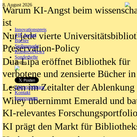
8. August 2026
Warum KI-Angst beim wissenschaft
ist
Innovationspreis
Nur jede vierte Universitätsbibliot
TIP Award
Bücher
Preservation-Policy
Stellenmarkt
KongressNews
Sonderhefte
Dua Lipa eröffnet Bibliothek für
Teilen
verbotene und zensierte Bücher in
Lesen im Zeitalter der Ablenkung
Zitierrichtlinien
Kontakt
Wiley übernimmt Emerald und ba
Impresssum
KI-relevantes Forschungsportfolio
KI prägt den Markt für Bibliothe