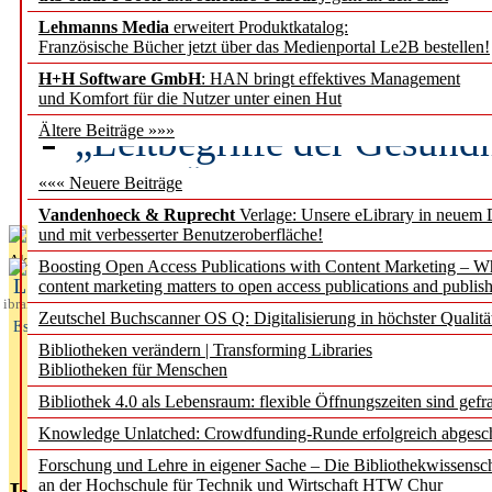
Lehmanns Media
erweitert Produktkatalog:
Künstliche Intelligenz a
Französische Bücher jetzt über das Medienportal Le2B bestellen!
besser zu verstehen
H+H Software GmbH
: HAN bringt effektives Management
und Komfort für die Nutzer unter einen Hut
„Leitbegriffe der Gesund
Ältere Beiträge »»»
des BIÖG erscheinen Ope
««« Neuere Beiträge
Vandenhoeck & Ruprecht
Verlage: Unsere eLibrary in neuem 
und mit verbesserter Benutzeroberfläche!
Aktuelles aus
Boosting Open Access Publications with Content Marketing – 
L
content marketing matters to open access publications and publish
ibrary
Zeutschel Buchscanner OS Q: Digitalisierung in höchster Qualitä
Essentials
Bibliotheken verändern | Transforming Libraries
Bibliotheken für Menschen
Bibliothek 4.0 als Lebensraum: flexible Öffnungszeiten sind gefra
Knowledge Unlatched: Crowdfunding-Runde erfolgreich abgesc
Forschung und Lehre in eigener Sache – Die Bibliothekwissensc
an der Hochschule für Technik und Wirtschaft HTW Chur