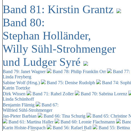
Band 81: Kirstin Grantz
Band 80:
Stephan Holländer,
Willy Sühl-Strohmenger
und Ludger Syré
Band 79: Janet Wagner
Band 78: Philip Franklin Orr
Band 77:
Linda Freyberg
Sabine Wolf (Hrsg.)
Band 75: Denise Rudolph
Band 74: Soph
Katrin Toetzke
Dirk Wissen
Band 71: Rahel Zoller
Band 70: Sabrina Lorenz
Linda Schünhoff
Benjamin Flämig
Band 67:
Wilfried Sühl-Strohmenger
Jan-Pieter Barbian
Band 66: Tina Schurig
Band 65: Christine 
Band 61: Martina Haller
Band 60:
Leonie Flachsmann
Band
Karin Holste-Flinspach
Band 56: Rafael Ball
Band 55: Bettina