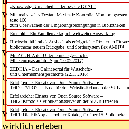
In der Ausgabe
06/2026
(August 20
„Knowledge Unlatched ist der bessere DEAL”
Was Hochschul­bibliotheken von i
Minimalistisches Design. Maximale Kontrolle. Monitoringsystem
testo 160
zum Überwachen der Umgebungsbedingungen in Bibliotheken.
Kinder in der digitalen Welt
Emerald – Ein Familienverlag mit weltweiter Auswirkung
Metadaten als Infrastruktur
Hochschulbibliothek Ansbach als erfolgreicher Pionier im Einsat
bibliothecas neuem Rückgabe- und Sortiersystem flex AMH™
Wenn Bots katalogisieren
Mit ZEDHIA der Unternehmensgeschichte
Mitteleuropas auf der Spur (10.02.2017)
Von Abschlusskleidern bis
ZEDHIA – Das Onlineportal für Wirtschafts-
und Unternehmensgeschichte (22.11.2016)
Geisterjagd-Ausrüstung in der
Erfolgreicher Einsatz von Open Source Software –
„Library of Things“ unterwegs
Teil 3: TYPO3 als Basis für den Website-Relaunch der SUB Ha
Erfolgreicher Einsatz von Open Source Software –
Lesen als Infrastrukturaufgabe
Teil 2: Kitodo als Publikationsserver an der SLUB Dresden
Erfolgreicher Einsatz von Open Source Software –
Wie Jugendliche Social Media
Teil 1: Die BibApp als mobiler Katalog für über 15 Bibliotheken
wirklich erleben