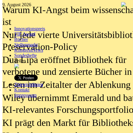
9. August 2026
Warum KI-Angst beim wissenschaft
ist
Innovationspreis
Nur jede vierte Universitätsbibliot
TIP Award
Bücher
Preservation-Policy
Stellenmarkt
KongressNews
Sonderhefte
Dua Lipa eröffnet Bibliothek für
Teilen
verbotene und zensierte Bücher in
Lesen im Zeitalter der Ablenkung
Zitierrichtlinien
Kontakt
Wiley übernimmt Emerald und ba
Impresssum
KI-relevantes Forschungsportfolio
KI prägt den Markt für Bibliothe