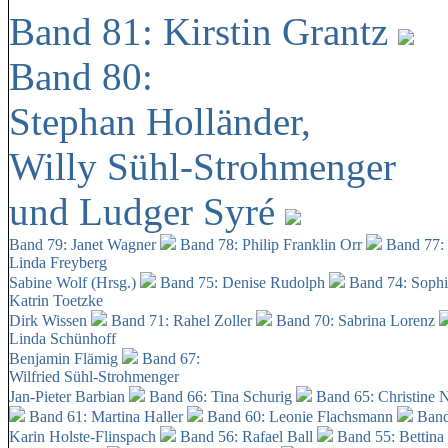
Band 81: Kirstin Grantz
Band 80:
Stephan Holländer,
Willy Sühl-Strohmenger
und Ludger Syré
Band 79: Janet Wagner
Band 78: Philip Franklin Orr
Band 77:
Linda Freyberg
Sabine Wolf (Hrsg.)
Band 75: Denise Rudolph
Band 74: Soph
Katrin Toetzke
Dirk Wissen
Band 71: Rahel Zoller
Band 70: Sabrina Lorenz
Linda Schünhoff
Benjamin Flämig
Band 67:
Wilfried Sühl-Strohmenger
Jan-Pieter Barbian
Band 66: Tina Schurig
Band 65: Christine 
Band 61: Martina Haller
Band 60:
Leonie Flachsmann
Band
Karin Holste-Flinspach
Band 56: Rafael Ball
Band 55: Bettina