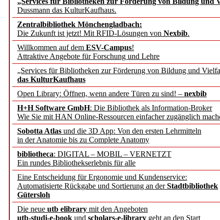
„Services für Bibliotheken zur Förderung von Bildung und Vi
angepasst
Dussmann das KulturKaufhaus.
Zentralbibliothek Mönchengladbach:
Wissenschaftskommunikati
Die Zukunft ist jetzt! Mit RFID-Lösungen von
Nexbib
.
Willkommen auf dem
ESV-Campus
!
konstruktiv!
Attraktive Angebote für Forschung und Lehre
„Services für Bibliotheken zur Förderung von Bildung und Vielfa
Mohr Siebeck übernimmt
das KulturKaufhaus
Open Library: Öffnen, wenn andere Türen zu sind! –
nexbib
und die Zeitschrift für 
H+H Software GmbH
: Die Bibliothek als Information-Broker
Wie Sie mit HAN Online-Ressourcen einfacher zugänglich mach
Francke Attempto
Sobotta Atlas
und die 3D App: Von den ersten Lehrmitteln
in der Anatomie bis zu Complete Anatomy
EBSCO Information Servic
bibliotheca
: DIGITAL – MOBIL – VERNETZT
Recherchefunktionen in
Ein rundes Bibliothekserlebnis für alle
Eine Entscheidung für Ergonomie und Kundenservice:
Automatisierte Rückgabe und Sortierung an der
Stadtbibliothek
Sorbisches Institut neu 
Gütersloh
Geschichte und kulturell
Die neue
utb elibrary
mit den Angeboten
utb-studi-e-book
und
scholars-e-library
geht an den Start