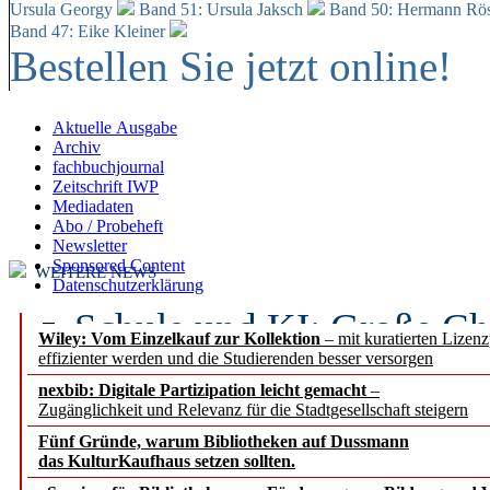
Ursula Georgy
Band 51: Ursula Jaksch
Band 50:
Hermann Rös
Band 47: Eike Kleiner
Bestellen Sie jetzt online!
Aktuelle Ausgabe
Archiv
fachbuchjournal
Zeitschrift IWP
Mediadaten
Abo / Probeheft
Newsletter
Sponsored Content
WEITERE NEWS
Datenschutzerklärung
Schule und KI: Große Ch
Wiley: Vom Einzelkauf zur Kollektion
– mit kuratierten Lizen
effizienter werden und die Studierenden besser versorgen
Voraussetzungen
nexbib: Digitale Partizipation leicht gemacht
–
Zugänglichkeit und Relevanz für die Stadtgesellschaft steigern
Erfolgreiches erstes Hal
Fünf Gründe, warum Bibliotheken auf Dussmann
Segment Research – Ausb
das KulturKaufhaus setzen sollten.