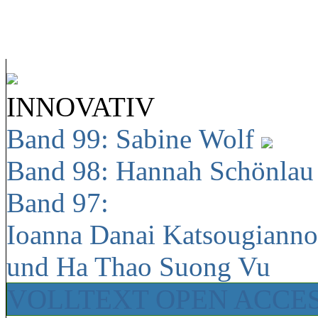
INNOVATIV
Band 99: Sabine Wolf
Band 98: Hannah Schönla
Band 97:
Ioanna Danai Katsougiann
und Ha Thao Suong Vu
VOLLTEXT OPEN ACCE