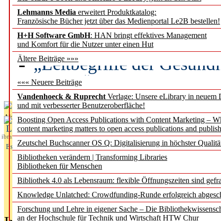
Lehmanns Media
erweitert Produktkatalog:
Künstliche Intelligenz a
Französische Bücher jetzt über das Medienportal Le2B bestellen!
besser zu verstehen
H+H Software GmbH
: HAN bringt effektives Management
und Komfort für die Nutzer unter einen Hut
„Leitbegriffe der Gesund
Ältere Beiträge »»»
des BIÖG erscheinen Ope
««« Neuere Beiträge
Vandenhoeck & Ruprecht
Verlage: Unsere eLibrary in neuem 
und mit verbesserter Benutzeroberfläche!
Aktuelles aus
Boosting Open Access Publications with Content Marketing – 
L
content marketing matters to open access publications and publish
ibrary
Zeutschel Buchscanner OS Q: Digitalisierung in höchster Qualitä
Essentials
Bibliotheken verändern | Transforming Libraries
Bibliotheken für Menschen
Bibliothek 4.0 als Lebensraum: flexible Öffnungszeiten sind gefra
Knowledge Unlatched: Crowdfunding-Runde erfolgreich abgesc
Forschung und Lehre in eigener Sache – Die Bibliothekwissensc
an der Hochschule für Technik und Wirtschaft HTW Chur