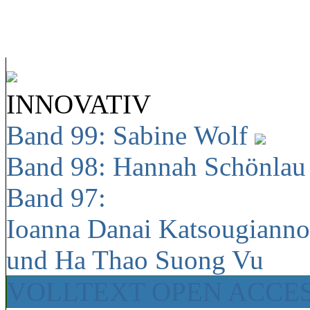
INNOVATIV
Band 99: Sabine Wolf
Band 98: Hannah Schönla
Band 97:
Ioanna Danai Katsougiann
und Ha Thao Suong Vu
VOLLTEXT OPEN ACCE