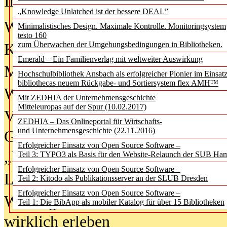
In der Ausgabe
06/2026
(August 20
„Knowledge Unlatched ist der bessere DEAL”
Was Hochschul­bibliotheken von i
Minimalistisches Design. Maximale Kontrolle. Monitoringsystem
testo 160
zum Überwachen der Umgebungsbedingungen in Bibliotheken.
Kinder in der digitalen Welt
Emerald – Ein Familienverlag mit weltweiter Auswirkung
Metadaten als Infrastruktur
Hochschulbibliothek Ansbach als erfolgreicher Pionier im Einsat
bibliothecas neuem Rückgabe- und Sortiersystem flex AMH™
Wenn Bots katalogisieren
Mit ZEDHIA der Unternehmensgeschichte
Mitteleuropas auf der Spur (10.02.2017)
Von Abschlusskleidern bis
ZEDHIA – Das Onlineportal für Wirtschafts-
und Unternehmensgeschichte (22.11.2016)
Geisterjagd-Ausrüstung in der
Erfolgreicher Einsatz von Open Source Software –
„Library of Things“ unterwegs
Teil 3: TYPO3 als Basis für den Website-Relaunch der SUB Ha
Erfolgreicher Einsatz von Open Source Software –
Lesen als Infrastrukturaufgabe
Teil 2: Kitodo als Publikationsserver an der SLUB Dresden
Erfolgreicher Einsatz von Open Source Software –
Wie Jugendliche Social Media
Teil 1: Die BibApp als mobiler Katalog für über 15 Bibliotheken
wirklich erleben