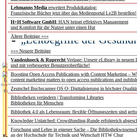
Lehmanns Media
erweitert Produktkatalog:
Künstliche Intelligenz a
Französische Bücher jetzt über das Medienportal Le2B bestellen!
besser zu verstehen
H+H Software GmbH
: HAN bringt effektives Management
und Komfort für die Nutzer unter einen Hut
„Leitbegriffe der Gesund
Ältere Beiträge »»»
des BIÖG erscheinen Ope
««« Neuere Beiträge
Vandenhoeck & Ruprecht
Verlage: Unsere eLibrary in neuem 
und mit verbesserter Benutzeroberfläche!
Aktuelles aus
Boosting Open Access Publications with Content Marketing – 
L
content marketing matters to open access publications and publish
ibrary
Zeutschel Buchscanner OS Q: Digitalisierung in höchster Qualitä
Essentials
Bibliotheken verändern | Transforming Libraries
Bibliotheken für Menschen
Bibliothek 4.0 als Lebensraum: flexible Öffnungszeiten sind gefra
Knowledge Unlatched: Crowdfunding-Runde erfolgreich abgesc
Forschung und Lehre in eigener Sache – Die Bibliothekwissensc
an der Hochschule für Technik und Wirtschaft HTW Chur