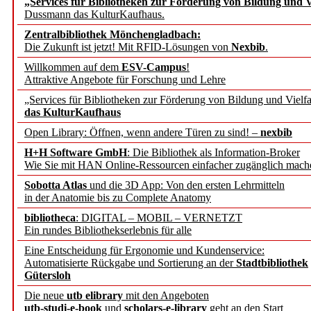
„Services für Bibliotheken zur Förderung von Bildung und Vi
angepasst
Dussmann das KulturKaufhaus.
Zentralbibliothek Mönchengladbach:
Wissenschaftskommunikati
Die Zukunft ist jetzt! Mit RFID-Lösungen von
Nexbib
.
Willkommen auf dem
ESV-Campus
!
konstruktiv!
Attraktive Angebote für Forschung und Lehre
„Services für Bibliotheken zur Förderung von Bildung und Vielfa
Mohr Siebeck übernimmt
das KulturKaufhaus
Open Library: Öffnen, wenn andere Türen zu sind! –
nexbib
und die Zeitschrift für 
H+H Software GmbH
: Die Bibliothek als Information-Broker
Wie Sie mit HAN Online-Ressourcen einfacher zugänglich mach
Francke Attempto
Sobotta Atlas
und die 3D App: Von den ersten Lehrmitteln
in der Anatomie bis zu Complete Anatomy
EBSCO Information Servic
bibliotheca
: DIGITAL – MOBIL – VERNETZT
Recherchefunktionen in
Ein rundes Bibliothekserlebnis für alle
Eine Entscheidung für Ergonomie und Kundenservice:
Automatisierte Rückgabe und Sortierung an der
Stadtbibliothek
Sorbisches Institut neu 
Gütersloh
Geschichte und kulturell
Die neue
utb elibrary
mit den Angeboten
utb-studi-e-book
und
scholars-e-library
geht an den Start