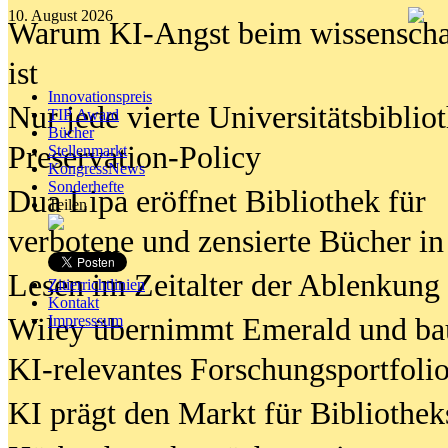
10. August 2026
Warum KI-Angst beim wissenschaft
ist
Innovationspreis
Nur jede vierte Universitätsbibliot
TIP Award
Bücher
Preservation-Policy
Stellenmarkt
KongressNews
Sonderhefte
Dua Lipa eröffnet Bibliothek für
Teilen
verbotene und zensierte Bücher in
Lesen im Zeitalter der Ablenkung
Zitierrichtlinien
Kontakt
Wiley übernimmt Emerald und ba
Impresssum
KI-relevantes Forschungsportfolio
KI prägt den Markt für Bibliothe