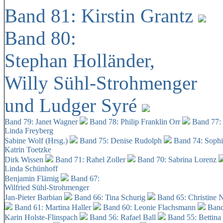
Band 81: Kirstin Grantz
Band 80:
Stephan Holländer,
Willy Sühl-Strohmenger
und Ludger Syré
Band 79: Janet Wagner
Band 78: Philip Franklin Orr
Band 77:
Linda Freyberg
Sabine Wolf (Hrsg.)
Band 75: Denise Rudolph
Band 74: Soph
Katrin Toetzke
Dirk Wissen
Band 71: Rahel Zoller
Band 70: Sabrina Lorenz
Linda Schünhoff
Benjamin Flämig
Band 67:
Wilfried Sühl-Strohmenger
Jan-Pieter Barbian
Band 66: Tina Schurig
Band 65: Christine 
Band 61: Martina Haller
Band 60:
Leonie Flachsmann
Band
Karin Holste-Flinspach
Band 56: Rafael Ball
Band 55: Bettina