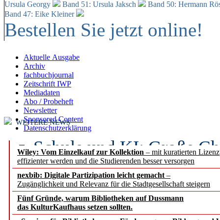
Ursula Georgy
Band 51: Ursula Jaksch
Band 50:
Hermann Rös
Band 47: Eike Kleiner
Bestellen Sie jetzt online!
Aktuelle Ausgabe
Archiv
fachbuchjournal
Zeitschrift IWP
Mediadaten
Abo / Probeheft
Newsletter
Sponsored Content
WEITERE NEWS
Datenschutzerklärung
Schule und KI: Große Ch
Wiley: Vom Einzelkauf zur Kollektion
– mit kuratierten Lizen
effizienter werden und die Studierenden besser versorgen
Voraussetzungen
nexbib: Digitale Partizipation leicht gemacht
–
Zugänglichkeit und Relevanz für die Stadtgesellschaft steigern
Erfolgreiches erstes Hal
Fünf Gründe, warum Bibliotheken auf Dussmann
Segment Research – Ausb
das KulturKaufhaus setzen sollten.