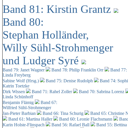
Band 81: Kirstin Grantz
Band 80:
Stephan Holländer,
Willy Sühl-Strohmenger
und Ludger Syré
Band 79: Janet Wagner
Band 78: Philip Franklin Orr
Band 77:
Linda Freyberg
Sabine Wolf (Hrsg.)
Band 75: Denise Rudolph
Band 74: Soph
Katrin Toetzke
Dirk Wissen
Band 71: Rahel Zoller
Band 70: Sabrina Lorenz
Linda Schünhoff
Benjamin Flämig
Band 67:
Wilfried Sühl-Strohmenger
Jan-Pieter Barbian
Band 66: Tina Schurig
Band 65: Christine 
Band 61: Martina Haller
Band 60:
Leonie Flachsmann
Band
Karin Holste-Flinspach
Band 56: Rafael Ball
Band 55: Bettina