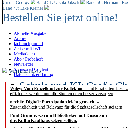
Ursula Georgy
Band 51: Ursula Jaksch
Band 50:
Hermann Rös
Band 47: Eike Kleiner
Bestellen Sie jetzt online!
Aktuelle Ausgabe
Archiv
fachbuchjournal
Zeitschrift IWP
Mediadaten
Abo / Probeheft
Newsletter
Sponsored Content
WEITERE NEWS
Datenschutzerklärung
Schule und KI: Große Ch
Wiley: Vom Einzelkauf zur Kollektion
– mit kuratierten Lizen
effizienter werden und die Studierenden besser versorgen
Voraussetzungen
nexbib: Digitale Partizipation leicht gemacht
–
Zugänglichkeit und Relevanz für die Stadtgesellschaft steigern
Erfolgreiches erstes Hal
Fünf Gründe, warum Bibliotheken auf Dussmann
Segment Research – Ausb
das KulturKaufhaus setzen sollten.