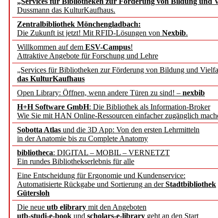
„Services für Bibliotheken zur Förderung von Bildung und Vi
angepasst
Dussmann das KulturKaufhaus.
Zentralbibliothek Mönchengladbach:
Wissenschaftskommunikati
Die Zukunft ist jetzt! Mit RFID-Lösungen von
Nexbib
.
Willkommen auf dem
ESV-Campus
!
konstruktiv!
Attraktive Angebote für Forschung und Lehre
„Services für Bibliotheken zur Förderung von Bildung und Vielfa
Mohr Siebeck übernimmt
das KulturKaufhaus
Open Library: Öffnen, wenn andere Türen zu sind! –
nexbib
und die Zeitschrift für 
H+H Software GmbH
: Die Bibliothek als Information-Broker
Wie Sie mit HAN Online-Ressourcen einfacher zugänglich mach
Francke Attempto
Sobotta Atlas
und die 3D App: Von den ersten Lehrmitteln
in der Anatomie bis zu Complete Anatomy
EBSCO Information Servic
bibliotheca
: DIGITAL – MOBIL – VERNETZT
Recherchefunktionen in
Ein rundes Bibliothekserlebnis für alle
Eine Entscheidung für Ergonomie und Kundenservice:
Automatisierte Rückgabe und Sortierung an der
Stadtbibliothek
Sorbisches Institut neu 
Gütersloh
Geschichte und kulturell
Die neue
utb elibrary
mit den Angeboten
utb-studi-e-book
und
scholars-e-library
geht an den Start