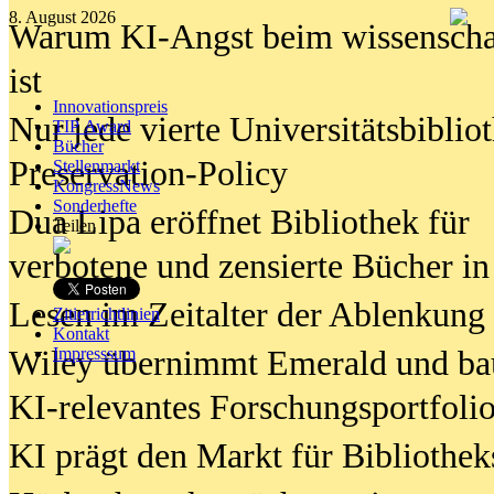
8. August 2026
Warum KI-Angst beim wissenschaft
ist
Innovationspreis
Nur jede vierte Universitätsbibliot
TIP Award
Bücher
Preservation-Policy
Stellenmarkt
KongressNews
Sonderhefte
Dua Lipa eröffnet Bibliothek für
Teilen
verbotene und zensierte Bücher in
Lesen im Zeitalter der Ablenkung
Zitierrichtlinien
Kontakt
Wiley übernimmt Emerald und ba
Impresssum
KI-relevantes Forschungsportfolio
KI prägt den Markt für Bibliothe