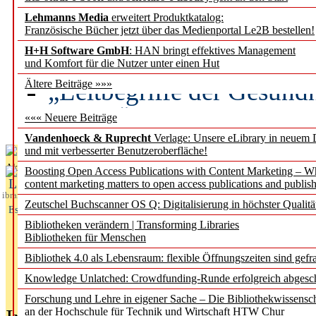
Lehmanns Media
erweitert Produktkatalog:
Künstliche Intelligenz a
Französische Bücher jetzt über das Medienportal Le2B bestellen!
besser zu verstehen
H+H Software GmbH
: HAN bringt effektives Management
und Komfort für die Nutzer unter einen Hut
„Leitbegriffe der Gesund
Ältere Beiträge »»»
des BIÖG erscheinen Ope
««« Neuere Beiträge
Vandenhoeck & Ruprecht
Verlage: Unsere eLibrary in neuem 
und mit verbesserter Benutzeroberfläche!
Aktuelles aus
Boosting Open Access Publications with Content Marketing – 
L
content marketing matters to open access publications and publish
ibrary
Zeutschel Buchscanner OS Q: Digitalisierung in höchster Qualitä
Essentials
Bibliotheken verändern | Transforming Libraries
Bibliotheken für Menschen
Bibliothek 4.0 als Lebensraum: flexible Öffnungszeiten sind gefra
Knowledge Unlatched: Crowdfunding-Runde erfolgreich abgesc
Forschung und Lehre in eigener Sache – Die Bibliothekwissensc
an der Hochschule für Technik und Wirtschaft HTW Chur