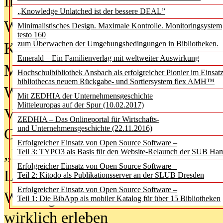
In der Ausgabe
06/2026
(August 20
„Knowledge Unlatched ist der bessere DEAL”
Was Hochschul­bibliotheken von i
Minimalistisches Design. Maximale Kontrolle. Monitoringsystem
testo 160
zum Überwachen der Umgebungsbedingungen in Bibliotheken.
Kinder in der digitalen Welt
Emerald – Ein Familienverlag mit weltweiter Auswirkung
Metadaten als Infrastruktur
Hochschulbibliothek Ansbach als erfolgreicher Pionier im Einsat
bibliothecas neuem Rückgabe- und Sortiersystem flex AMH™
Wenn Bots katalogisieren
Mit ZEDHIA der Unternehmensgeschichte
Mitteleuropas auf der Spur (10.02.2017)
Von Abschlusskleidern bis
ZEDHIA – Das Onlineportal für Wirtschafts-
und Unternehmensgeschichte (22.11.2016)
Geisterjagd-Ausrüstung in der
Erfolgreicher Einsatz von Open Source Software –
„Library of Things“ unterwegs
Teil 3: TYPO3 als Basis für den Website-Relaunch der SUB Ha
Erfolgreicher Einsatz von Open Source Software –
Lesen als Infrastrukturaufgabe
Teil 2: Kitodo als Publikationsserver an der SLUB Dresden
Erfolgreicher Einsatz von Open Source Software –
Wie Jugendliche Social Media
Teil 1: Die BibApp als mobiler Katalog für über 15 Bibliotheken
wirklich erleben