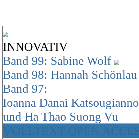
INNOVATIV
Band 99: Sabine Wolf
Band 98: Hannah Schönla
Band 97:
Ioanna Danai Katsougiann
und Ha Thao Suong Vu
VOLLTEXT OPEN ACCE