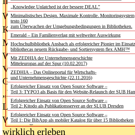
In der Ausgabe
06/2026
(August 20
„Knowledge Unlatched ist der bessere DEAL”
Was Hochschul­bibliotheken von i
Minimalistisches Design. Maximale Kontrolle. Monitoringsystem
testo 160
zum Überwachen der Umgebungsbedingungen in Bibliotheken.
Kinder in der digitalen Welt
Emerald – Ein Familienverlag mit weltweiter Auswirkung
Metadaten als Infrastruktur
Hochschulbibliothek Ansbach als erfolgreicher Pionier im Einsat
bibliothecas neuem Rückgabe- und Sortiersystem flex AMH™
Wenn Bots katalogisieren
Mit ZEDHIA der Unternehmensgeschichte
Mitteleuropas auf der Spur (10.02.2017)
Von Abschlusskleidern bis
ZEDHIA – Das Onlineportal für Wirtschafts-
und Unternehmensgeschichte (22.11.2016)
Geisterjagd-Ausrüstung in der
Erfolgreicher Einsatz von Open Source Software –
„Library of Things“ unterwegs
Teil 3: TYPO3 als Basis für den Website-Relaunch der SUB Ha
Erfolgreicher Einsatz von Open Source Software –
Lesen als Infrastrukturaufgabe
Teil 2: Kitodo als Publikationsserver an der SLUB Dresden
Erfolgreicher Einsatz von Open Source Software –
Wie Jugendliche Social Media
Teil 1: Die BibApp als mobiler Katalog für über 15 Bibliotheken
wirklich erleben