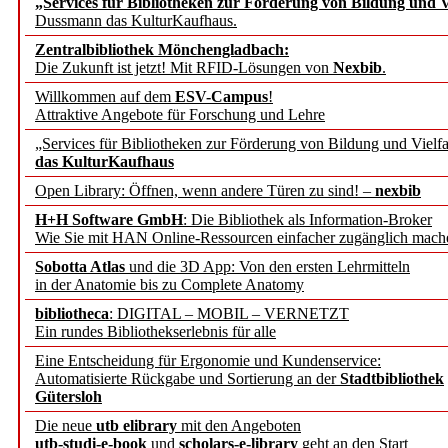
„Services für Bibliotheken zur Förderung von Bildung und Vi
angepasst
Dussmann das KulturKaufhaus.
Zentralbibliothek Mönchengladbach:
Wissenschaftskommunikati
Die Zukunft ist jetzt! Mit RFID-Lösungen von
Nexbib
.
Willkommen auf dem
ESV-Campus
!
konstruktiv!
Attraktive Angebote für Forschung und Lehre
„Services für Bibliotheken zur Förderung von Bildung und Vielfa
Mohr Siebeck übernimmt
das KulturKaufhaus
Open Library: Öffnen, wenn andere Türen zu sind! –
nexbib
und die Zeitschrift für 
H+H Software GmbH
: Die Bibliothek als Information-Broker
Wie Sie mit HAN Online-Ressourcen einfacher zugänglich mach
Francke Attempto
Sobotta Atlas
und die 3D App: Von den ersten Lehrmitteln
in der Anatomie bis zu Complete Anatomy
EBSCO Information Servic
bibliotheca
: DIGITAL – MOBIL – VERNETZT
Recherchefunktionen in
Ein rundes Bibliothekserlebnis für alle
Eine Entscheidung für Ergonomie und Kundenservice:
Automatisierte Rückgabe und Sortierung an der
Stadtbibliothek
Sorbisches Institut neu 
Gütersloh
Geschichte und kulturell
Die neue
utb elibrary
mit den Angeboten
utb-studi-e-book
und
scholars-e-library
geht an den Start