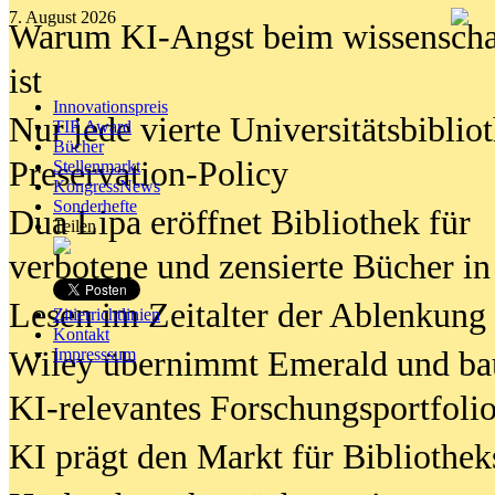
7. August 2026
Warum KI-Angst beim wissenschaft
ist
Innovationspreis
Nur jede vierte Universitätsbibliot
TIP Award
Bücher
Preservation-Policy
Stellenmarkt
KongressNews
Sonderhefte
Dua Lipa eröffnet Bibliothek für
Teilen
verbotene und zensierte Bücher in
Lesen im Zeitalter der Ablenkung
Zitierrichtlinien
Kontakt
Wiley übernimmt Emerald und ba
Impresssum
KI-relevantes Forschungsportfolio
KI prägt den Markt für Bibliothe