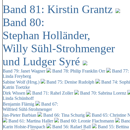
Band 81: Kirstin Grantz
Band 80:
Stephan Holländer,
Willy Sühl-Strohmenger
und Ludger Syré
Band 79: Janet Wagner
Band 78: Philip Franklin Orr
Band 77:
Linda Freyberg
Sabine Wolf (Hrsg.)
Band 75: Denise Rudolph
Band 74: Soph
Katrin Toetzke
Dirk Wissen
Band 71: Rahel Zoller
Band 70: Sabrina Lorenz
Linda Schünhoff
Benjamin Flämig
Band 67:
Wilfried Sühl-Strohmenger
Jan-Pieter Barbian
Band 66: Tina Schurig
Band 65: Christine 
Band 61: Martina Haller
Band 60:
Leonie Flachsmann
Band
Karin Holste-Flinspach
Band 56: Rafael Ball
Band 55: Bettina