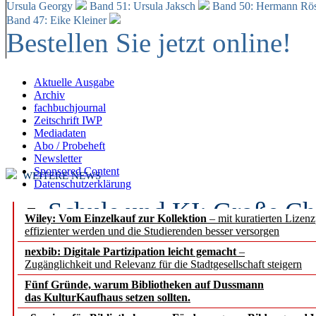
Ursula Georgy
Band 51: Ursula Jaksch
Band 50:
Hermann Rös
Band 47: Eike Kleiner
Bestellen Sie jetzt online!
Aktuelle Ausgabe
Archiv
fachbuchjournal
Zeitschrift IWP
Mediadaten
Abo / Probeheft
Newsletter
Sponsored Content
WEITERE NEWS
Datenschutzerklärung
Schule und KI: Große Ch
Wiley: Vom Einzelkauf zur Kollektion
– mit kuratierten Lizen
effizienter werden und die Studierenden besser versorgen
Voraussetzungen
nexbib: Digitale Partizipation leicht gemacht
–
Zugänglichkeit und Relevanz für die Stadtgesellschaft steigern
Erfolgreiches erstes Hal
Fünf Gründe, warum Bibliotheken auf Dussmann
Segment Research – Ausb
das KulturKaufhaus setzen sollten.