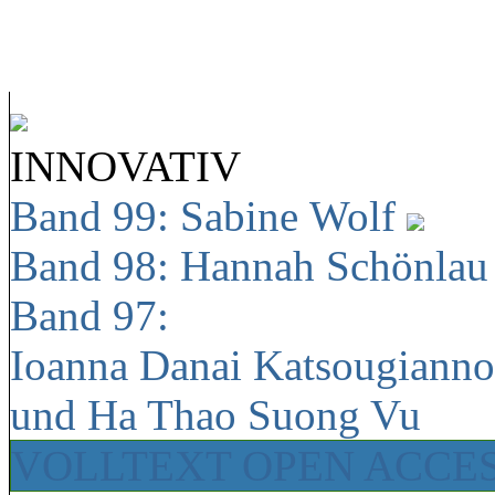
INNOVATIV
Band 99: Sabine Wolf
Band 98: Hannah Schönla
Band 97:
Ioanna Danai Katsougiann
und Ha Thao Suong Vu
VOLLTEXT OPEN ACCE