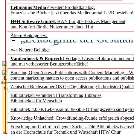
Lehmanns Media
erweitert Produktkatalog:
Künstliche Intelligenz a
Französische Bücher jetzt über das Medienportal Le2B bestellen!
besser zu verstehen
H+H Software GmbH
: HAN bringt effektives Management
und Komfort für die Nutzer unter einen Hut
„Leitbegriffe der Gesund
Ältere Beiträge »»»
des BIÖG erscheinen Ope
««« Neuere Beiträge
Vandenhoeck & Ruprecht
Verlage: Unsere eLibrary in neuem 
und mit verbesserter Benutzeroberfläche!
Aktuelles aus
Boosting Open Access Publications with Content Marketing – 
L
content marketing matters to open access publications and publish
ibrary
Zeutschel Buchscanner OS Q: Digitalisierung in höchster Qualitä
Essentials
Bibliotheken verändern | Transforming Libraries
Bibliotheken für Menschen
Bibliothek 4.0 als Lebensraum: flexible Öffnungszeiten sind gefra
Knowledge Unlatched: Crowdfunding-Runde erfolgreich abgesc
Forschung und Lehre in eigener Sache – Die Bibliothekwissensc
an der Hochschule für Technik und Wirtschaft HTW Chur