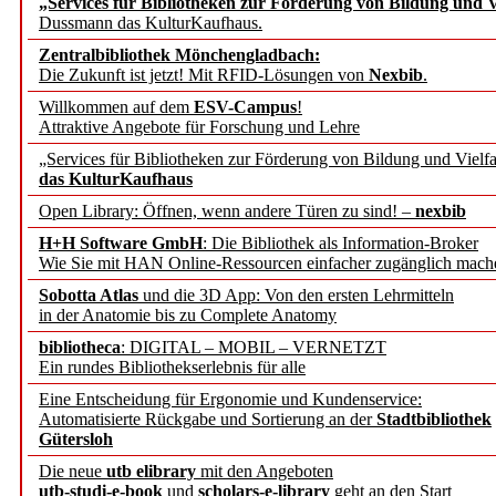
„Services für Bibliotheken zur Förderung von Bildung und Vi
angepasst
Dussmann das KulturKaufhaus.
Zentralbibliothek Mönchengladbach:
Wissenschaftskommunikati
Die Zukunft ist jetzt! Mit RFID-Lösungen von
Nexbib
.
Willkommen auf dem
ESV-Campus
!
konstruktiv!
Attraktive Angebote für Forschung und Lehre
„Services für Bibliotheken zur Förderung von Bildung und Vielfa
Mohr Siebeck übernimmt
das KulturKaufhaus
Open Library: Öffnen, wenn andere Türen zu sind! –
nexbib
und die Zeitschrift für 
H+H Software GmbH
: Die Bibliothek als Information-Broker
Wie Sie mit HAN Online-Ressourcen einfacher zugänglich mach
Francke Attempto
Sobotta Atlas
und die 3D App: Von den ersten Lehrmitteln
in der Anatomie bis zu Complete Anatomy
EBSCO Information Servic
bibliotheca
: DIGITAL – MOBIL – VERNETZT
Recherchefunktionen in
Ein rundes Bibliothekserlebnis für alle
Eine Entscheidung für Ergonomie und Kundenservice:
Automatisierte Rückgabe und Sortierung an der
Stadtbibliothek
Sorbisches Institut neu 
Gütersloh
Geschichte und kulturell
Die neue
utb elibrary
mit den Angeboten
utb-studi-e-book
und
scholars-e-library
geht an den Start