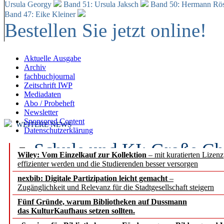
Ursula Georgy
Band 51: Ursula Jaksch
Band 50:
Hermann Rös
Band 47: Eike Kleiner
Bestellen Sie jetzt online!
Aktuelle Ausgabe
Archiv
fachbuchjournal
Zeitschrift IWP
Mediadaten
Abo / Probeheft
Newsletter
Sponsored Content
WEITERE NEWS
Datenschutzerklärung
Schule und KI: Große Ch
Wiley: Vom Einzelkauf zur Kollektion
– mit kuratierten Lizen
effizienter werden und die Studierenden besser versorgen
Voraussetzungen
nexbib: Digitale Partizipation leicht gemacht
–
Zugänglichkeit und Relevanz für die Stadtgesellschaft steigern
Erfolgreiches erstes Hal
Fünf Gründe, warum Bibliotheken auf Dussmann
Segment Research – Ausb
das KulturKaufhaus setzen sollten.