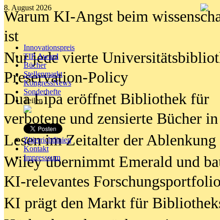
8. August 2026
Warum KI-Angst beim wissenschaft
ist
Innovationspreis
Nur jede vierte Universitätsbibliot
TIP Award
Bücher
Preservation-Policy
Stellenmarkt
KongressNews
Sonderhefte
Dua Lipa eröffnet Bibliothek für
Teilen
verbotene und zensierte Bücher in
Lesen im Zeitalter der Ablenkung
Zitierrichtlinien
Kontakt
Wiley übernimmt Emerald und ba
Impresssum
KI-relevantes Forschungsportfolio
KI prägt den Markt für Bibliothe