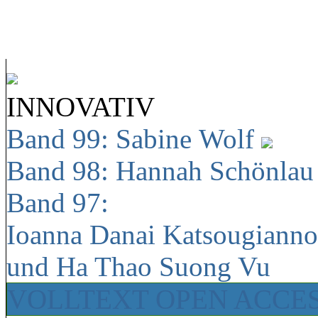
INNOVATIV
Band 99: Sabine Wolf
Band 98: Hannah Schönla
Band 97:
Ioanna Danai Katsougiann
und Ha Thao Suong Vu
VOLLTEXT OPEN ACCE