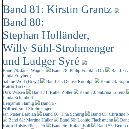
Band 81: Kirstin Grantz
Band 80:
Stephan Holländer,
Willy Sühl-Strohmenger
und Ludger Syré
Band 79: Janet Wagner
Band 78: Philip Franklin Orr
Band 77:
Linda Freyberg
Sabine Wolf (Hrsg.)
Band 75: Denise Rudolph
Band 74: Soph
Katrin Toetzke
Dirk Wissen
Band 71: Rahel Zoller
Band 70: Sabrina Lorenz
Linda Schünhoff
Benjamin Flämig
Band 67:
Wilfried Sühl-Strohmenger
Jan-Pieter Barbian
Band 66: Tina Schurig
Band 65: Christine 
Band 61: Martina Haller
Band 60:
Leonie Flachsmann
Band
Karin Holste-Flinspach
Band 56: Rafael Ball
Band 55: Bettina