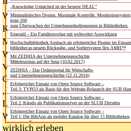
In der Ausgabe
06/2026
(August 20
„Knowledge Unlatched ist der bessere DEAL”
Was Hochschul­bibliotheken von i
Minimalistisches Design. Maximale Kontrolle. Monitoringsystem
testo 160
zum Überwachen der Umgebungsbedingungen in Bibliotheken.
Kinder in der digitalen Welt
Emerald – Ein Familienverlag mit weltweiter Auswirkung
Metadaten als Infrastruktur
Hochschulbibliothek Ansbach als erfolgreicher Pionier im Einsat
bibliothecas neuem Rückgabe- und Sortiersystem flex AMH™
Wenn Bots katalogisieren
Mit ZEDHIA der Unternehmensgeschichte
Mitteleuropas auf der Spur (10.02.2017)
Von Abschlusskleidern bis
ZEDHIA – Das Onlineportal für Wirtschafts-
und Unternehmensgeschichte (22.11.2016)
Geisterjagd-Ausrüstung in der
Erfolgreicher Einsatz von Open Source Software –
„Library of Things“ unterwegs
Teil 3: TYPO3 als Basis für den Website-Relaunch der SUB Ha
Erfolgreicher Einsatz von Open Source Software –
Lesen als Infrastrukturaufgabe
Teil 2: Kitodo als Publikationsserver an der SLUB Dresden
Erfolgreicher Einsatz von Open Source Software –
Wie Jugendliche Social Media
Teil 1: Die BibApp als mobiler Katalog für über 15 Bibliotheken
wirklich erleben