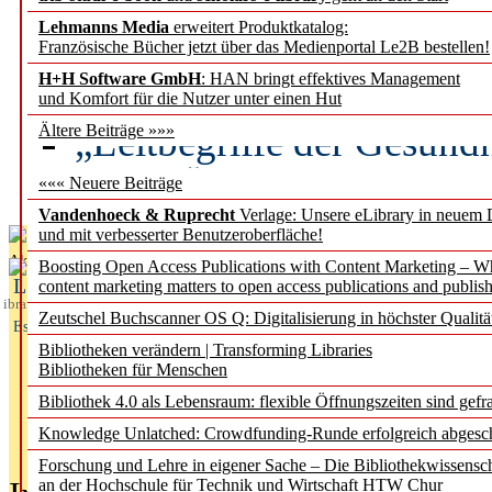
Lehmanns Media
erweitert Produktkatalog:
Künstliche Intelligenz a
Französische Bücher jetzt über das Medienportal Le2B bestellen!
besser zu verstehen
H+H Software GmbH
: HAN bringt effektives Management
und Komfort für die Nutzer unter einen Hut
„Leitbegriffe der Gesund
Ältere Beiträge »»»
des BIÖG erscheinen Ope
««« Neuere Beiträge
Vandenhoeck & Ruprecht
Verlage: Unsere eLibrary in neuem 
und mit verbesserter Benutzeroberfläche!
Aktuelles aus
Boosting Open Access Publications with Content Marketing – 
L
content marketing matters to open access publications and publish
ibrary
Zeutschel Buchscanner OS Q: Digitalisierung in höchster Qualitä
Essentials
Bibliotheken verändern | Transforming Libraries
Bibliotheken für Menschen
Bibliothek 4.0 als Lebensraum: flexible Öffnungszeiten sind gefra
Knowledge Unlatched: Crowdfunding-Runde erfolgreich abgesc
Forschung und Lehre in eigener Sache – Die Bibliothekwissensc
an der Hochschule für Technik und Wirtschaft HTW Chur