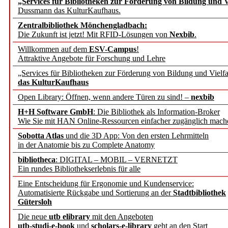
„Services für Bibliotheken zur Förderung von Bildung und Vi
angepasst
Dussmann das KulturKaufhaus.
Zentralbibliothek Mönchengladbach:
Wissenschaftskommunikati
Die Zukunft ist jetzt! Mit RFID-Lösungen von
Nexbib
.
Willkommen auf dem
ESV-Campus
!
konstruktiv!
Attraktive Angebote für Forschung und Lehre
„Services für Bibliotheken zur Förderung von Bildung und Vielfa
Mohr Siebeck übernimmt
das KulturKaufhaus
Open Library: Öffnen, wenn andere Türen zu sind! –
nexbib
und die Zeitschrift für 
H+H Software GmbH
: Die Bibliothek als Information-Broker
Wie Sie mit HAN Online-Ressourcen einfacher zugänglich mach
Francke Attempto
Sobotta Atlas
und die 3D App: Von den ersten Lehrmitteln
in der Anatomie bis zu Complete Anatomy
EBSCO Information Servic
bibliotheca
: DIGITAL – MOBIL – VERNETZT
Recherchefunktionen in
Ein rundes Bibliothekserlebnis für alle
Eine Entscheidung für Ergonomie und Kundenservice:
Automatisierte Rückgabe und Sortierung an der
Stadtbibliothek
Sorbisches Institut neu 
Gütersloh
Geschichte und kulturell
Die neue
utb elibrary
mit den Angeboten
utb-studi-e-book
und
scholars-e-library
geht an den Start