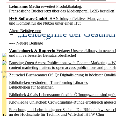
Lehmanns Media
erweitert Produktkatalog:
Künstliche Intelligenz a
Französische Bücher jetzt über das Medienportal Le2B bestellen!
besser zu verstehen
H+H Software GmbH
: HAN bringt effektives Management
und Komfort für die Nutzer unter einen Hut
„Leitbegriffe der Gesund
Ältere Beiträge »»»
des BIÖG erscheinen Ope
««« Neuere Beiträge
Vandenhoeck & Ruprecht
Verlage: Unsere eLibrary in neuem 
und mit verbesserter Benutzeroberfläche!
Aktuelles aus
Boosting Open Access Publications with Content Marketing – 
L
content marketing matters to open access publications and publish
ibrary
Zeutschel Buchscanner OS Q: Digitalisierung in höchster Qualitä
Essentials
Bibliotheken verändern | Transforming Libraries
Bibliotheken für Menschen
Bibliothek 4.0 als Lebensraum: flexible Öffnungszeiten sind gefra
Knowledge Unlatched: Crowdfunding-Runde erfolgreich abgesc
Forschung und Lehre in eigener Sache – Die Bibliothekwissensc
an der Hochschule für Technik und Wirtschaft HTW Chur