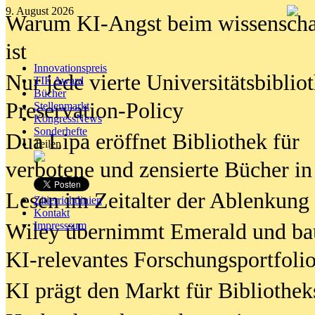
9. August 2026
Warum KI-Angst beim wissenschaft
ist
Innovationspreis
Nur jede vierte Universitätsbibliot
TIP Award
Bücher
Preservation-Policy
Stellenmarkt
KongressNews
Sonderhefte
Dua Lipa eröffnet Bibliothek für
Teilen
verbotene und zensierte Bücher in
Lesen im Zeitalter der Ablenkung
Zitierrichtlinien
Kontakt
Wiley übernimmt Emerald und ba
Impresssum
KI-relevantes Forschungsportfolio
KI prägt den Markt für Bibliothe