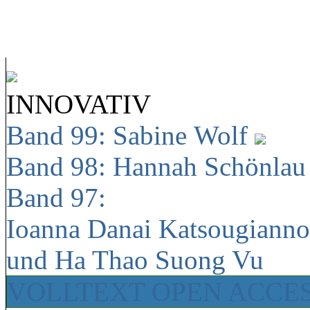
INNOVATIV
Band 99: Sabine Wolf
Band 98: Hannah Schönla
Band 97:
Ioanna Danai Katsougiann
und Ha Thao Suong Vu
VOLLTEXT OPEN ACCE