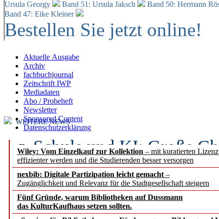
Ursula Georgy
Band 51: Ursula Jaksch
Band 50:
Hermann Rös
Band 47: Eike Kleiner
Bestellen Sie jetzt online!
Aktuelle Ausgabe
Archiv
fachbuchjournal
Zeitschrift IWP
Mediadaten
Abo / Probeheft
Newsletter
Sponsored Content
WEITERE NEWS
Datenschutzerklärung
Schule und KI: Große Ch
Wiley: Vom Einzelkauf zur Kollektion
– mit kuratierten Lizen
effizienter werden und die Studierenden besser versorgen
Voraussetzungen
nexbib: Digitale Partizipation leicht gemacht
–
Zugänglichkeit und Relevanz für die Stadtgesellschaft steigern
Erfolgreiches erstes Hal
Fünf Gründe, warum Bibliotheken auf Dussmann
Segment Research – Ausb
das KulturKaufhaus setzen sollten.