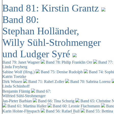
Band 81: Kirstin Grantz
Band 80:
Stephan Holländer,
Willy Sühl-Strohmenger
und Ludger Syré
Band 79: Janet Wagner
Band 78: Philip Franklin Orr
Band 77:
Linda Freyberg
Sabine Wolf (Hrsg.)
Band 75: Denise Rudolph
Band 74: Soph
Katrin Toetzke
Dirk Wissen
Band 71: Rahel Zoller
Band 70: Sabrina Lorenz
Linda Schünhoff
Benjamin Flämig
Band 67:
Wilfried Sühl-Strohmenger
Jan-Pieter Barbian
Band 66: Tina Schurig
Band 65: Christine 
Band 61: Martina Haller
Band 60:
Leonie Flachsmann
Band
Karin Holste-Flinspach
Band 56: Rafael Ball
Band 55: Bettina