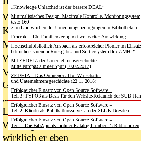
In der Ausgabe
06/2026
(August 20
„Knowledge Unlatched ist der bessere DEAL”
Was Hochschul­bibliotheken von i
Minimalistisches Design. Maximale Kontrolle. Monitoringsystem
testo 160
zum Überwachen der Umgebungsbedingungen in Bibliotheken.
Kinder in der digitalen Welt
Emerald – Ein Familienverlag mit weltweiter Auswirkung
Metadaten als Infrastruktur
Hochschulbibliothek Ansbach als erfolgreicher Pionier im Einsat
bibliothecas neuem Rückgabe- und Sortiersystem flex AMH™
Wenn Bots katalogisieren
Mit ZEDHIA der Unternehmensgeschichte
Mitteleuropas auf der Spur (10.02.2017)
Von Abschlusskleidern bis
ZEDHIA – Das Onlineportal für Wirtschafts-
und Unternehmensgeschichte (22.11.2016)
Geisterjagd-Ausrüstung in der
Erfolgreicher Einsatz von Open Source Software –
„Library of Things“ unterwegs
Teil 3: TYPO3 als Basis für den Website-Relaunch der SUB Ha
Erfolgreicher Einsatz von Open Source Software –
Lesen als Infrastrukturaufgabe
Teil 2: Kitodo als Publikationsserver an der SLUB Dresden
Erfolgreicher Einsatz von Open Source Software –
Wie Jugendliche Social Media
Teil 1: Die BibApp als mobiler Katalog für über 15 Bibliotheken
wirklich erleben