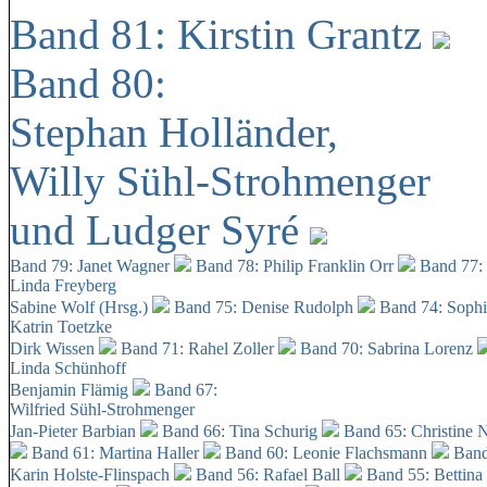
Band 81: Kirstin Grantz
Band 80:
Stephan Holländer,
Willy Sühl-Strohmenger
und Ludger Syré
Band 79: Janet Wagner
Band 78: Philip Franklin Orr
Band 77:
Linda Freyberg
Sabine Wolf (Hrsg.)
Band 75: Denise Rudolph
Band 74: Soph
Katrin Toetzke
Dirk Wissen
Band 71: Rahel Zoller
Band 70: Sabrina Lorenz
Linda Schünhoff
Benjamin Flämig
Band 67:
Wilfried Sühl-Strohmenger
Jan-Pieter Barbian
Band 66: Tina Schurig
Band 65: Christine 
Band 61: Martina Haller
Band 60:
Leonie Flachsmann
Band
Karin Holste-Flinspach
Band 56: Rafael Ball
Band 55: Bettina