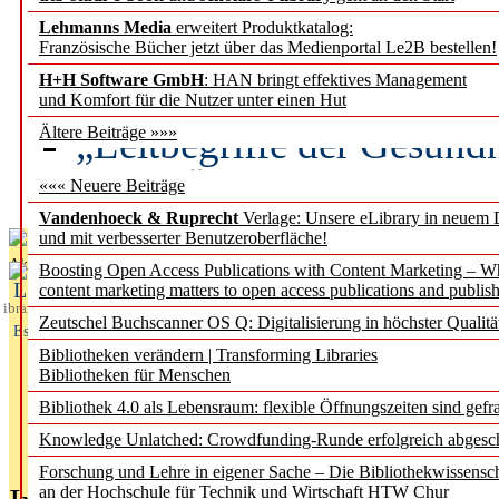
Lehmanns Media
erweitert Produktkatalog:
Künstliche Intelligenz a
Französische Bücher jetzt über das Medienportal Le2B bestellen!
besser zu verstehen
H+H Software GmbH
: HAN bringt effektives Management
und Komfort für die Nutzer unter einen Hut
„Leitbegriffe der Gesund
Ältere Beiträge »»»
des BIÖG erscheinen Ope
««« Neuere Beiträge
Vandenhoeck & Ruprecht
Verlage: Unsere eLibrary in neuem 
und mit verbesserter Benutzeroberfläche!
Aktuelles aus
Boosting Open Access Publications with Content Marketing – 
L
content marketing matters to open access publications and publish
ibrary
Zeutschel Buchscanner OS Q: Digitalisierung in höchster Qualitä
Essentials
Bibliotheken verändern | Transforming Libraries
Bibliotheken für Menschen
Bibliothek 4.0 als Lebensraum: flexible Öffnungszeiten sind gefra
Knowledge Unlatched: Crowdfunding-Runde erfolgreich abgesc
Forschung und Lehre in eigener Sache – Die Bibliothekwissensc
an der Hochschule für Technik und Wirtschaft HTW Chur