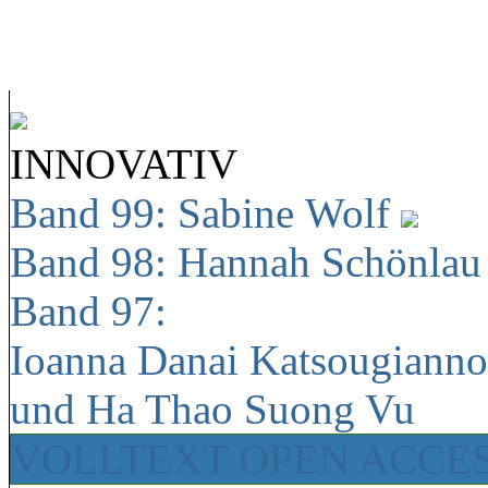
INNOVATIV
Band 99: Sabine Wolf
Band 98: Hannah Schönla
Band 97:
Ioanna Danai Katsougiann
und Ha Thao Suong Vu
VOLLTEXT OPEN ACCE