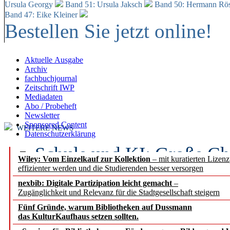
Ursula Georgy
Band 51: Ursula Jaksch
Band 50:
Hermann Rös
Band 47: Eike Kleiner
Bestellen Sie jetzt online!
Aktuelle Ausgabe
Archiv
fachbuchjournal
Zeitschrift IWP
Mediadaten
Abo / Probeheft
Newsletter
Sponsored Content
WEITERE NEWS
Datenschutzerklärung
Schule und KI: Große Ch
Wiley: Vom Einzelkauf zur Kollektion
– mit kuratierten Lizen
effizienter werden und die Studierenden besser versorgen
Voraussetzungen
nexbib: Digitale Partizipation leicht gemacht
–
Zugänglichkeit und Relevanz für die Stadtgesellschaft steigern
Erfolgreiches erstes Hal
Fünf Gründe, warum Bibliotheken auf Dussmann
Segment Research – Ausb
das KulturKaufhaus setzen sollten.