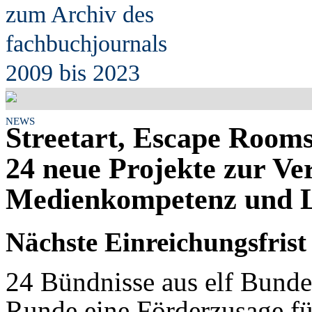
zum Archiv des
fach
b
uchjournals
2009 bis 2023
NEWS
Streetart, Escape Room
24 neue Projekte zur Ve
Medienkompetenz und Le
Nächste Einreichungsfrist 
24 Bündnisse aus elf Bundes
Runde eine Förderzusage fü