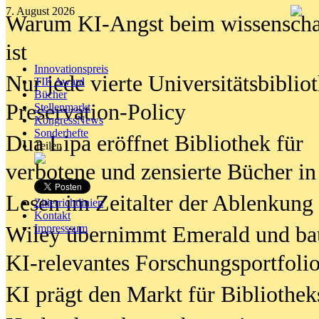
7. August 2026
Warum KI-Angst beim wissenschaft
ist
Innovationspreis
Nur jede vierte Universitätsbibliot
TIP Award
Bücher
Preservation-Policy
Stellenmarkt
KongressNews
Sonderhefte
Dua Lipa eröffnet Bibliothek für
Teilen
verbotene und zensierte Bücher in
Lesen im Zeitalter der Ablenkung
Zitierrichtlinien
Kontakt
Wiley übernimmt Emerald und ba
Impresssum
KI-relevantes Forschungsportfolio
KI prägt den Markt für Bibliothe