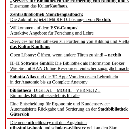
„Services für Bibliotheken zur Förderung von Bildung und Vi
angepasst
Dussmann das KulturKaufhaus.
Zentralbibliothek Mönchengladbach:
Wissenschaftskommunikati
Die Zukunft ist jetzt! Mit RFID-Lösungen von
Nexbib
.
Willkommen auf dem
ESV-Campus
!
konstruktiv!
Attraktive Angebote für Forschung und Lehre
„Services für Bibliotheken zur Förderung von Bildung und Vielfa
Mohr Siebeck übernimmt
das KulturKaufhaus
Open Library: Öffnen, wenn andere Türen zu sind! –
nexbib
und die Zeitschrift für 
H+H Software GmbH
: Die Bibliothek als Information-Broker
Wie Sie mit HAN Online-Ressourcen einfacher zugänglich mach
Francke Attempto
Sobotta Atlas
und die 3D App: Von den ersten Lehrmitteln
in der Anatomie bis zu Complete Anatomy
EBSCO Information Servic
bibliotheca
: DIGITAL – MOBIL – VERNETZT
Recherchefunktionen in
Ein rundes Bibliothekserlebnis für alle
Eine Entscheidung für Ergonomie und Kundenservice:
Automatisierte Rückgabe und Sortierung an der
Stadtbibliothek
Sorbisches Institut neu 
Gütersloh
Geschichte und kulturell
Die neue
utb elibrary
mit den Angeboten
utb-studi-e-book
und
scholars-e-library
geht an den Start