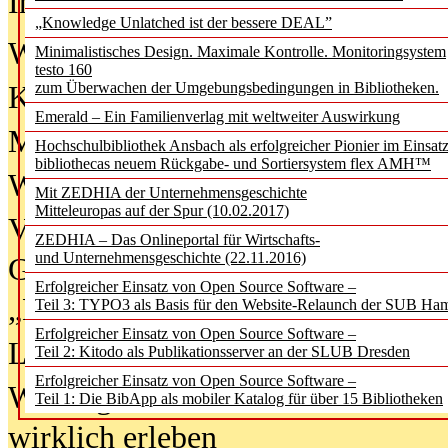
In der Ausgabe
06/2026
(August 20
„Knowledge Unlatched ist der bessere DEAL”
Was Hochschul­bibliotheken von i
Minimalistisches Design. Maximale Kontrolle. Monitoringsystem
testo 160
zum Überwachen der Umgebungsbedingungen in Bibliotheken.
Kinder in der digitalen Welt
Emerald – Ein Familienverlag mit weltweiter Auswirkung
Metadaten als Infrastruktur
Hochschulbibliothek Ansbach als erfolgreicher Pionier im Einsat
bibliothecas neuem Rückgabe- und Sortiersystem flex AMH™
Wenn Bots katalogisieren
Mit ZEDHIA der Unternehmensgeschichte
Mitteleuropas auf der Spur (10.02.2017)
Von Abschlusskleidern bis
ZEDHIA – Das Onlineportal für Wirtschafts-
und Unternehmensgeschichte (22.11.2016)
Geisterjagd-Ausrüstung in der
Erfolgreicher Einsatz von Open Source Software –
„Library of Things“ unterwegs
Teil 3: TYPO3 als Basis für den Website-Relaunch der SUB Ha
Erfolgreicher Einsatz von Open Source Software –
Lesen als Infrastrukturaufgabe
Teil 2: Kitodo als Publikationsserver an der SLUB Dresden
Erfolgreicher Einsatz von Open Source Software –
Wie Jugendliche Social Media
Teil 1: Die BibApp als mobiler Katalog für über 15 Bibliotheken
wirklich erleben