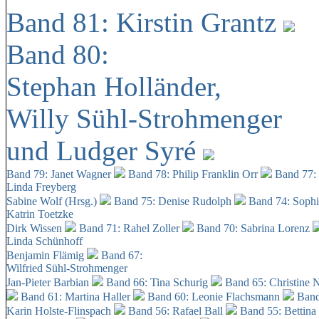
Band 81: Kirstin Grantz
Band 80:
Stephan Holländer,
Willy Sühl-Strohmenger
und Ludger Syré
Band 79: Janet Wagner
Band 78: Philip Franklin Orr
Band 77:
Linda Freyberg
Sabine Wolf (Hrsg.)
Band 75: Denise Rudolph
Band 74: Soph
Katrin Toetzke
Dirk Wissen
Band 71: Rahel Zoller
Band 70: Sabrina Lorenz
Linda Schünhoff
Benjamin Flämig
Band 67:
Wilfried Sühl-Strohmenger
Jan-Pieter Barbian
Band 66: Tina Schurig
Band 65: Christine 
Band 61: Martina Haller
Band 60:
Leonie Flachsmann
Band
Karin Holste-Flinspach
Band 56: Rafael Ball
Band 55: Bettina