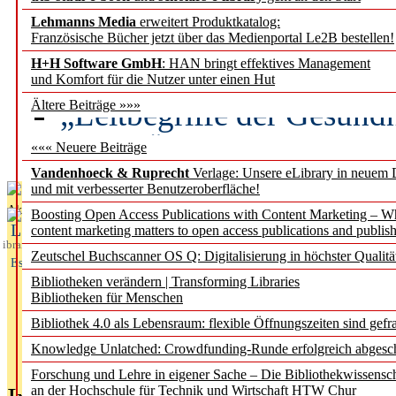
Lehmanns Media
erweitert Produktkatalog:
Künstliche Intelligenz a
Französische Bücher jetzt über das Medienportal Le2B bestellen!
besser zu verstehen
H+H Software GmbH
: HAN bringt effektives Management
und Komfort für die Nutzer unter einen Hut
„Leitbegriffe der Gesund
Ältere Beiträge »»»
des BIÖG erscheinen Ope
««« Neuere Beiträge
Vandenhoeck & Ruprecht
Verlage: Unsere eLibrary in neuem 
und mit verbesserter Benutzeroberfläche!
Aktuelles aus
Boosting Open Access Publications with Content Marketing – 
L
content marketing matters to open access publications and publish
ibrary
Zeutschel Buchscanner OS Q: Digitalisierung in höchster Qualitä
Essentials
Bibliotheken verändern | Transforming Libraries
Bibliotheken für Menschen
Bibliothek 4.0 als Lebensraum: flexible Öffnungszeiten sind gefra
Knowledge Unlatched: Crowdfunding-Runde erfolgreich abgesc
Forschung und Lehre in eigener Sache – Die Bibliothekwissensc
an der Hochschule für Technik und Wirtschaft HTW Chur