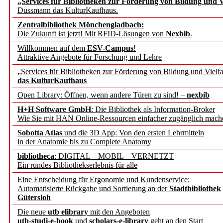
„Services für Bibliotheken zur Förderung von Bildung und Vi
angepasst
Dussmann das KulturKaufhaus.
Zentralbibliothek Mönchengladbach:
Wissenschaftskommunikati
Die Zukunft ist jetzt! Mit RFID-Lösungen von
Nexbib
.
Willkommen auf dem
ESV-Campus
!
konstruktiv!
Attraktive Angebote für Forschung und Lehre
„Services für Bibliotheken zur Förderung von Bildung und Vielfa
Mohr Siebeck übernimmt
das KulturKaufhaus
Open Library: Öffnen, wenn andere Türen zu sind! –
nexbib
und die Zeitschrift für 
H+H Software GmbH
: Die Bibliothek als Information-Broker
Wie Sie mit HAN Online-Ressourcen einfacher zugänglich mach
Francke Attempto
Sobotta Atlas
und die 3D App: Von den ersten Lehrmitteln
in der Anatomie bis zu Complete Anatomy
EBSCO Information Servic
bibliotheca
: DIGITAL – MOBIL – VERNETZT
Recherchefunktionen in
Ein rundes Bibliothekserlebnis für alle
Eine Entscheidung für Ergonomie und Kundenservice:
Automatisierte Rückgabe und Sortierung an der
Stadtbibliothek
Sorbisches Institut neu 
Gütersloh
Geschichte und kulturell
Die neue
utb elibrary
mit den Angeboten
utb-studi-e-book
und
scholars-e-library
geht an den Start