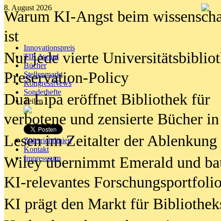
8. August 2026
Warum KI-Angst beim wissenschaft
ist
Innovationspreis
Nur jede vierte Universitätsbibliot
TIP Award
Bücher
Preservation-Policy
Stellenmarkt
KongressNews
Sonderhefte
Dua Lipa eröffnet Bibliothek für
Teilen
verbotene und zensierte Bücher in
Lesen im Zeitalter der Ablenkung
Zitierrichtlinien
Kontakt
Wiley übernimmt Emerald und ba
Impresssum
KI-relevantes Forschungsportfolio
KI prägt den Markt für Bibliothe