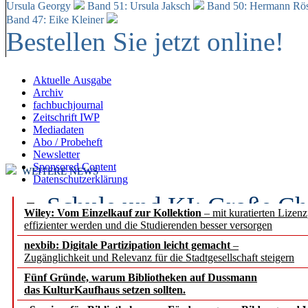
Ursula Georgy
Band 51: Ursula Jaksch
Band 50:
Hermann Rös
Band 47: Eike Kleiner
Bestellen Sie jetzt online!
Aktuelle Ausgabe
Archiv
fachbuchjournal
Zeitschrift IWP
Mediadaten
Abo / Probeheft
Newsletter
Sponsored Content
WEITERE NEWS
Datenschutzerklärung
Schule und KI: Große Ch
Wiley: Vom Einzelkauf zur Kollektion
– mit kuratierten Lizen
effizienter werden und die Studierenden besser versorgen
Voraussetzungen
nexbib: Digitale Partizipation leicht gemacht
–
Zugänglichkeit und Relevanz für die Stadtgesellschaft steigern
Erfolgreiches erstes Hal
Fünf Gründe, warum Bibliotheken auf Dussmann
Segment Research – Ausb
das KulturKaufhaus setzen sollten.