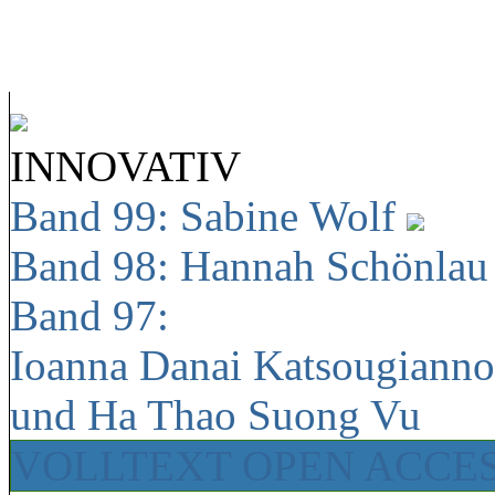
INNOVATIV
Band 99: Sabine Wolf
Band 98: Hannah Schönla
Band 97:
Ioanna Danai Katsougiann
und Ha Thao Suong Vu
VOLLTEXT OPEN ACCE