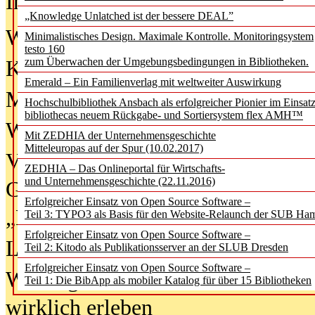
In der Ausgabe
06/2026
(August 20
„Knowledge Unlatched ist der bessere DEAL”
Was Hochschul­bibliotheken von i
Minimalistisches Design. Maximale Kontrolle. Monitoringsystem
testo 160
zum Überwachen der Umgebungsbedingungen in Bibliotheken.
Kinder in der digitalen Welt
Emerald – Ein Familienverlag mit weltweiter Auswirkung
Metadaten als Infrastruktur
Hochschulbibliothek Ansbach als erfolgreicher Pionier im Einsat
bibliothecas neuem Rückgabe- und Sortiersystem flex AMH™
Wenn Bots katalogisieren
Mit ZEDHIA der Unternehmensgeschichte
Mitteleuropas auf der Spur (10.02.2017)
Von Abschlusskleidern bis
ZEDHIA – Das Onlineportal für Wirtschafts-
und Unternehmensgeschichte (22.11.2016)
Geisterjagd-Ausrüstung in der
Erfolgreicher Einsatz von Open Source Software –
„Library of Things“ unterwegs
Teil 3: TYPO3 als Basis für den Website-Relaunch der SUB Ha
Erfolgreicher Einsatz von Open Source Software –
Lesen als Infrastrukturaufgabe
Teil 2: Kitodo als Publikationsserver an der SLUB Dresden
Erfolgreicher Einsatz von Open Source Software –
Wie Jugendliche Social Media
Teil 1: Die BibApp als mobiler Katalog für über 15 Bibliotheken
wirklich erleben