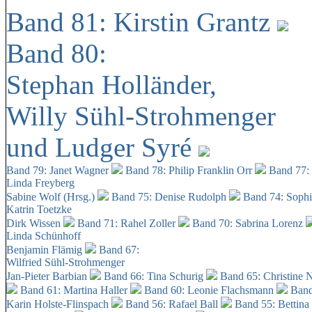
Band 81: Kirstin Grantz
Band 80:
Stephan Holländer,
Willy Sühl-Strohmenger
und Ludger Syré
Band 79: Janet Wagner
Band 78: Philip Franklin Orr
Band 77:
Linda Freyberg
Sabine Wolf (Hrsg.)
Band 75: Denise Rudolph
Band 74: Soph
Katrin Toetzke
Dirk Wissen
Band 71: Rahel Zoller
Band 70: Sabrina Lorenz
Linda Schünhoff
Benjamin Flämig
Band 67:
Wilfried Sühl-Strohmenger
Jan-Pieter Barbian
Band 66: Tina Schurig
Band 65: Christine 
Band 61: Martina Haller
Band 60:
Leonie Flachsmann
Band
Karin Holste-Flinspach
Band 56: Rafael Ball
Band 55: Bettina