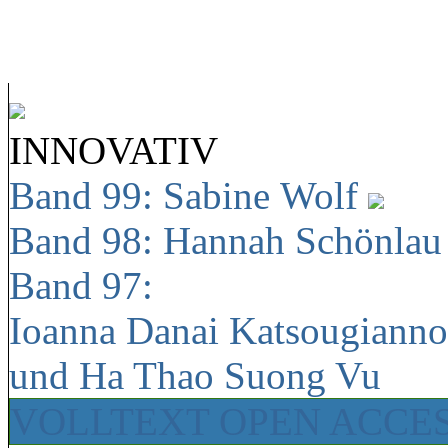
INNOVATIV
Band 99: Sabine Wolf
Band 98: Hannah Schönla
Band 97:
Ioanna Danai Katsougiann
und Ha Thao Suong Vu
VOLLTEXT OPEN ACCE