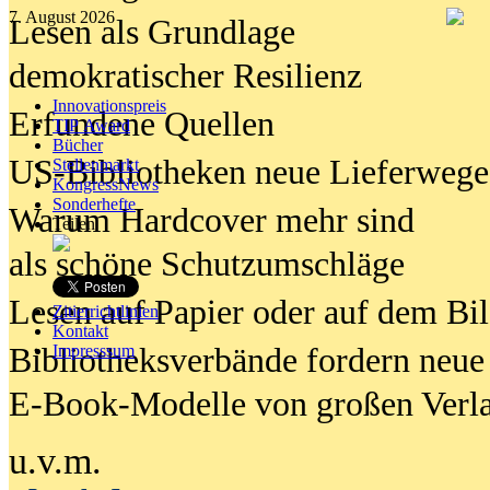
7. August 2026
Lesen als Grundlage
demokratischer Resilienz
Innovationspreis
Erfundene Quellen
TIP Award
Bücher
US-Bibliotheken neue Lieferwege
Stellenmarkt
KongressNews
Sonderhefte
Warum Hardcover mehr sind
Teilen
als schöne Schutzumschläge
Lesen auf Papier oder auf dem Bi
Zitierrichtlinien
Kontakt
Bibliotheksverbände fordern neue
Impresssum
E-Book-Modelle von großen Verl
u.v.m.