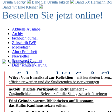
Ursula Georgy
Band 51: Ursula Jaksch
Band 50:
Hermann Rös
Band 47: Eike Kleiner
Bestellen Sie jetzt online!
Aktuelle Ausgabe
Archiv
fachbuchjournal
Zeitschrift IWP
Mediadaten
Abo / Probeheft
Newsletter
Sponsored Content
WEITERE NEWS
Datenschutzerklärung
Schule und KI: Große Ch
Wiley: Vom Einzelkauf zur Kollektion
– mit kuratierten Lizen
effizienter werden und die Studierenden besser versorgen
Voraussetzungen
nexbib: Digitale Partizipation leicht gemacht
–
Zugänglichkeit und Relevanz für die Stadtgesellschaft steigern
Erfolgreiches erstes Hal
Fünf Gründe, warum Bibliotheken auf Dussmann
Segment Research – Ausb
das KulturKaufhaus setzen sollten.