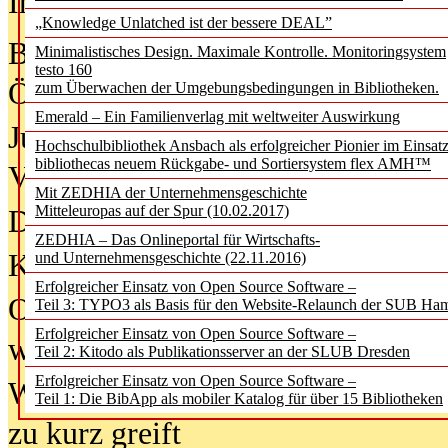
In der Ausgabe
05/2026
(Juni/Juli
„Knowledge Unlatched ist der bessere DEAL”
Bürgerforum fordert mehr Medienb
Minimalistisches Design. Maximale Kontrolle. Monitoringsystem
testo 160
Öffentlichkeit
zum Überwachen der Umgebungsbedingungen in Bibliotheken.
Emerald – Ein Familienverlag mit weltweiter Auswirkung
Jugendliche wollen besseren Schut
Hochschulbibliothek Ansbach als erfolgreicher Pionier im Einsat
bibliothecas neuem Rückgabe- und Sortiersystem flex AMH™
Verbote
Mit ZEDHIA der Unternehmensgeschichte
Mitteleuropas auf der Spur (10.02.2017)
Digitale Langzeit­archi­vierung br
ZEDHIA – Das Onlineportal für Wirtschafts-
KI-Chatbots werden Teil der wiss
und Unternehmensgeschichte (22.11.2016)
Erfolgreicher Einsatz von Open Source Software –
Offene Infrastrukturen für
Teil 3: TYPO3 als Basis für den Website-Relaunch der SUB Ha
Erfolgreicher Einsatz von Open Source Software –
wissenschaftliche Informationssy
Teil 2: Kitodo als Publikationsserver an der SLUB Dresden
Erfolgreicher Einsatz von Open Source Software –
Warum die Debatte über KI-Texte
Teil 1: Die BibApp als mobiler Katalog für über 15 Bibliotheken
zu kurz greift