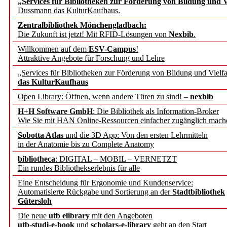
„Services für Bibliotheken zur Förderung von Bildung und Vi
angepasst
Dussmann das KulturKaufhaus.
Zentralbibliothek Mönchengladbach:
Wissenschaftskommunikati
Die Zukunft ist jetzt! Mit RFID-Lösungen von
Nexbib
.
Willkommen auf dem
ESV-Campus
!
konstruktiv!
Attraktive Angebote für Forschung und Lehre
„Services für Bibliotheken zur Förderung von Bildung und Vielfa
Mohr Siebeck übernimmt
das KulturKaufhaus
Open Library: Öffnen, wenn andere Türen zu sind! –
nexbib
und die Zeitschrift für 
H+H Software GmbH
: Die Bibliothek als Information-Broker
Wie Sie mit HAN Online-Ressourcen einfacher zugänglich mach
Francke Attempto
Sobotta Atlas
und die 3D App: Von den ersten Lehrmitteln
in der Anatomie bis zu Complete Anatomy
EBSCO Information Servic
bibliotheca
: DIGITAL – MOBIL – VERNETZT
Recherchefunktionen in
Ein rundes Bibliothekserlebnis für alle
Eine Entscheidung für Ergonomie und Kundenservice:
Automatisierte Rückgabe und Sortierung an der
Stadtbibliothek
Sorbisches Institut neu 
Gütersloh
Geschichte und kulturell
Die neue
utb elibrary
mit den Angeboten
utb-studi-e-book
und
scholars-e-library
geht an den Start