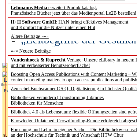
Lehmanns Media
erweitert Produktkatalog:
Künstliche Intelligenz a
Französische Bücher jetzt über das Medienportal Le2B bestellen!
besser zu verstehen
H+H Software GmbH
: HAN bringt effektives Management
und Komfort für die Nutzer unter einen Hut
„Leitbegriffe der Gesund
Ältere Beiträge »»»
des BIÖG erscheinen Ope
««« Neuere Beiträge
Vandenhoeck & Ruprecht
Verlage: Unsere eLibrary in neuem 
und mit verbesserter Benutzeroberfläche!
Aktuelles aus
Boosting Open Access Publications with Content Marketing – 
L
content marketing matters to open access publications and publish
ibrary
Zeutschel Buchscanner OS Q: Digitalisierung in höchster Qualitä
Essentials
Bibliotheken verändern | Transforming Libraries
Bibliotheken für Menschen
Bibliothek 4.0 als Lebensraum: flexible Öffnungszeiten sind gefra
Knowledge Unlatched: Crowdfunding-Runde erfolgreich abgesc
Forschung und Lehre in eigener Sache – Die Bibliothekwissensc
an der Hochschule für Technik und Wirtschaft HTW Chur