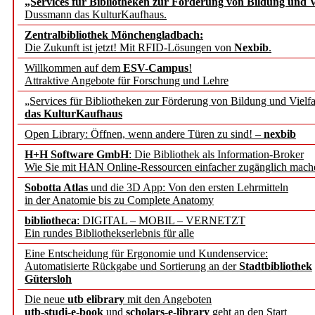
„Services für Bibliotheken zur Förderung von Bildung und Vi
angepasst
Dussmann das KulturKaufhaus.
Zentralbibliothek Mönchengladbach:
Wissenschaftskommunikati
Die Zukunft ist jetzt! Mit RFID-Lösungen von
Nexbib
.
Willkommen auf dem
ESV-Campus
!
konstruktiv!
Attraktive Angebote für Forschung und Lehre
„Services für Bibliotheken zur Förderung von Bildung und Vielfa
Mohr Siebeck übernimmt
das KulturKaufhaus
Open Library: Öffnen, wenn andere Türen zu sind! –
nexbib
und die Zeitschrift für 
H+H Software GmbH
: Die Bibliothek als Information-Broker
Wie Sie mit HAN Online-Ressourcen einfacher zugänglich mach
Francke Attempto
Sobotta Atlas
und die 3D App: Von den ersten Lehrmitteln
in der Anatomie bis zu Complete Anatomy
EBSCO Information Servic
bibliotheca
: DIGITAL – MOBIL – VERNETZT
Recherchefunktionen in
Ein rundes Bibliothekserlebnis für alle
Eine Entscheidung für Ergonomie und Kundenservice:
Automatisierte Rückgabe und Sortierung an der
Stadtbibliothek
Sorbisches Institut neu 
Gütersloh
Geschichte und kulturell
Die neue
utb elibrary
mit den Angeboten
utb-studi-e-book
und
scholars-e-library
geht an den Start