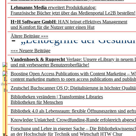
Lehmanns Media
erweitert Produktkatalog:
Künstliche Intelligenz a
Französische Bücher jetzt über das Medienportal Le2B bestellen!
besser zu verstehen
H+H Software GmbH
: HAN bringt effektives Management
und Komfort für die Nutzer unter einen Hut
„Leitbegriffe der Gesund
Ältere Beiträge »»»
des BIÖG erscheinen Ope
««« Neuere Beiträge
Vandenhoeck & Ruprecht
Verlage: Unsere eLibrary in neuem 
und mit verbesserter Benutzeroberfläche!
Aktuelles aus
Boosting Open Access Publications with Content Marketing – 
L
content marketing matters to open access publications and publish
ibrary
Zeutschel Buchscanner OS Q: Digitalisierung in höchster Qualitä
Essentials
Bibliotheken verändern | Transforming Libraries
Bibliotheken für Menschen
Bibliothek 4.0 als Lebensraum: flexible Öffnungszeiten sind gefra
Knowledge Unlatched: Crowdfunding-Runde erfolgreich abgesc
Forschung und Lehre in eigener Sache – Die Bibliothekwissensc
an der Hochschule für Technik und Wirtschaft HTW Chur