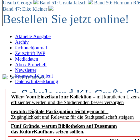
Ursula Georgy
Band 51: Ursula Jaksch
Band 50:
Hermann Rös
Band 47: Eike Kleiner
Bestellen Sie jetzt online!
Aktuelle Ausgabe
Archiv
fachbuchjournal
Zeitschrift IWP
Mediadaten
Abo / Probeheft
Newsletter
Sponsored Content
WEITERE NEWS
Datenschutzerklärung
Schule und KI: Große Ch
Wiley: Vom Einzelkauf zur Kollektion
– mit kuratierten Lizen
effizienter werden und die Studierenden besser versorgen
Voraussetzungen
nexbib: Digitale Partizipation leicht gemacht
–
Zugänglichkeit und Relevanz für die Stadtgesellschaft steigern
Erfolgreiches erstes Hal
Fünf Gründe, warum Bibliotheken auf Dussmann
Segment Research – Ausb
das KulturKaufhaus setzen sollten.