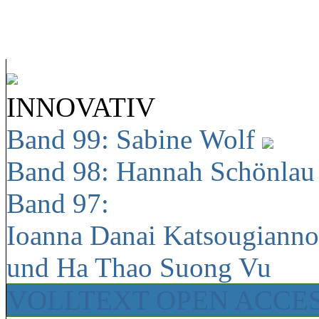
INNOVATIV
Band 99: Sabine Wolf
Band 98: Hannah Schönla
Band 97:
Ioanna Danai Katsougiann
und Ha Thao Suong Vu
VOLLTEXT OPEN ACCE