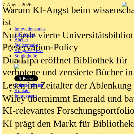
7. August 2026
Warum KI-Angst beim wissenschaft
ist
Innovationspreis
Nur jede vierte Universitätsbibliot
TIP Award
Bücher
Preservation-Policy
Stellenmarkt
KongressNews
Sonderhefte
Dua Lipa eröffnet Bibliothek für
Teilen
verbotene und zensierte Bücher in
Lesen im Zeitalter der Ablenkung
Zitierrichtlinien
Kontakt
Wiley übernimmt Emerald und ba
Impresssum
KI-relevantes Forschungsportfolio
KI prägt den Markt für Bibliothe