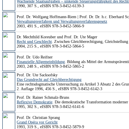
Wachsende Staatsaufgaben – sinkende Steuerungsfähigkeit des Recht
1990, 307 S., eISBN 978-3-8452-6139-3
Prof. Dr. Wolfgang Hoffmann-Riem | Prof. Dr. Dr. h.c. Eberhard 
Verwaltungsverfahren und Verwaltungsverfahrensgesetz
2003, 491 S., eISBN 978-3-8452-5866-9
Dr. Mechthild Koreuber und Prof. Dr. Ute Mager
Recht und Geschlecht
. Zwischen Gleichberechtigung, Gleichstellung
2004, 215 S., eISBN 978-3-8452-5864-5
Prof. Dr. Udo Reifner
Finanzielle Allgemeinbildung
. Bildung als Mittel der Armutspräventi
2003, 248 S., eISBN 978-3-8452-5865-2
Prof. Dr. Ute Sacksofsky
Das Grundrecht auf Gleichberechtigung
Eine rechtsdogmatische Untersuchung zu Artikel 3 Absatz 2 des Gru
2. Auflage 1996, 456 S., eISBN 978-3-8452-6142-3
Prof. Dr. Rainer Schmalz-Bruns
Reflexive Demokratie
. Die demokratische Transformation moderner 
1995, 302 S., eISBN 978-3-8452-6141-6
Prof. Dr. Christian Sprang
Grand Opéra vor Gericht
1993, 319 S., eISBN 978-3-8452-5879-9