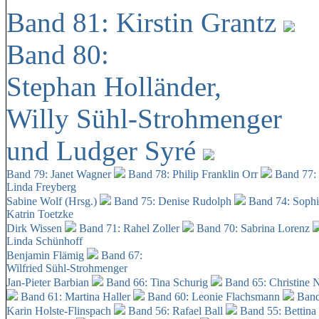
Band 81: Kirstin Grantz
Band 80:
Stephan Holländer,
Willy Sühl-Strohmenger
und Ludger Syré
Band 79: Janet Wagner
Band 78: Philip Franklin Orr
Band 77:
Linda Freyberg
Sabine Wolf (Hrsg.)
Band 75: Denise Rudolph
Band 74: Soph
Katrin Toetzke
Dirk Wissen
Band 71: Rahel Zoller
Band 70: Sabrina Lorenz
Linda Schünhoff
Benjamin Flämig
Band 67:
Wilfried Sühl-Strohmenger
Jan-Pieter Barbian
Band 66: Tina Schurig
Band 65: Christine 
Band 61: Martina Haller
Band 60:
Leonie Flachsmann
Band
Karin Holste-Flinspach
Band 56: Rafael Ball
Band 55: Bettina