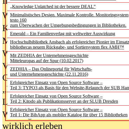
In der Ausgabe
06/2026
(August 20
„Knowledge Unlatched ist der bessere DEAL”
Was Hochschul­bibliotheken von i
Minimalistisches Design. Maximale Kontrolle. Monitoringsystem
testo 160
zum Überwachen der Umgebungsbedingungen in Bibliotheken.
Kinder in der digitalen Welt
Emerald – Ein Familienverlag mit weltweiter Auswirkung
Metadaten als Infrastruktur
Hochschulbibliothek Ansbach als erfolgreicher Pionier im Einsat
bibliothecas neuem Rückgabe- und Sortiersystem flex AMH™
Wenn Bots katalogisieren
Mit ZEDHIA der Unternehmensgeschichte
Mitteleuropas auf der Spur (10.02.2017)
Von Abschlusskleidern bis
ZEDHIA – Das Onlineportal für Wirtschafts-
und Unternehmensgeschichte (22.11.2016)
Geisterjagd-Ausrüstung in der
Erfolgreicher Einsatz von Open Source Software –
„Library of Things“ unterwegs
Teil 3: TYPO3 als Basis für den Website-Relaunch der SUB Ha
Erfolgreicher Einsatz von Open Source Software –
Lesen als Infrastrukturaufgabe
Teil 2: Kitodo als Publikationsserver an der SLUB Dresden
Erfolgreicher Einsatz von Open Source Software –
Wie Jugendliche Social Media
Teil 1: Die BibApp als mobiler Katalog für über 15 Bibliotheken
wirklich erleben