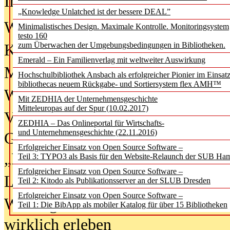
In der Ausgabe
06/2026
(August 20
„Knowledge Unlatched ist der bessere DEAL”
Was Hochschul­bibliotheken von i
Minimalistisches Design. Maximale Kontrolle. Monitoringsystem
testo 160
zum Überwachen der Umgebungsbedingungen in Bibliotheken.
Kinder in der digitalen Welt
Emerald – Ein Familienverlag mit weltweiter Auswirkung
Metadaten als Infrastruktur
Hochschulbibliothek Ansbach als erfolgreicher Pionier im Einsat
bibliothecas neuem Rückgabe- und Sortiersystem flex AMH™
Wenn Bots katalogisieren
Mit ZEDHIA der Unternehmensgeschichte
Mitteleuropas auf der Spur (10.02.2017)
Von Abschlusskleidern bis
ZEDHIA – Das Onlineportal für Wirtschafts-
und Unternehmensgeschichte (22.11.2016)
Geisterjagd-Ausrüstung in der
Erfolgreicher Einsatz von Open Source Software –
„Library of Things“ unterwegs
Teil 3: TYPO3 als Basis für den Website-Relaunch der SUB Ha
Erfolgreicher Einsatz von Open Source Software –
Lesen als Infrastrukturaufgabe
Teil 2: Kitodo als Publikationsserver an der SLUB Dresden
Erfolgreicher Einsatz von Open Source Software –
Wie Jugendliche Social Media
Teil 1: Die BibApp als mobiler Katalog für über 15 Bibliotheken
wirklich erleben