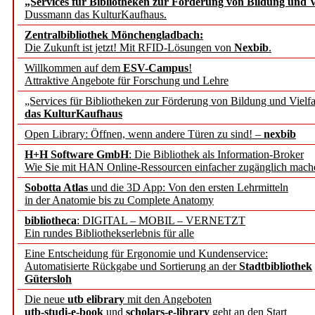
„Services für Bibliotheken zur Förderung von Bildung und Vi
angepasst
Dussmann das KulturKaufhaus.
Zentralbibliothek Mönchengladbach:
Wissenschaftskommunikati
Die Zukunft ist jetzt! Mit RFID-Lösungen von
Nexbib
.
Willkommen auf dem
ESV-Campus
!
konstruktiv!
Attraktive Angebote für Forschung und Lehre
„Services für Bibliotheken zur Förderung von Bildung und Vielfa
Mohr Siebeck übernimmt
das KulturKaufhaus
Open Library: Öffnen, wenn andere Türen zu sind! –
nexbib
und die Zeitschrift für 
H+H Software GmbH
: Die Bibliothek als Information-Broker
Wie Sie mit HAN Online-Ressourcen einfacher zugänglich mach
Francke Attempto
Sobotta Atlas
und die 3D App: Von den ersten Lehrmitteln
in der Anatomie bis zu Complete Anatomy
EBSCO Information Servic
bibliotheca
: DIGITAL – MOBIL – VERNETZT
Recherchefunktionen in
Ein rundes Bibliothekserlebnis für alle
Eine Entscheidung für Ergonomie und Kundenservice:
Automatisierte Rückgabe und Sortierung an der
Stadtbibliothek
Sorbisches Institut neu 
Gütersloh
Geschichte und kulturell
Die neue
utb elibrary
mit den Angeboten
utb-studi-e-book
und
scholars-e-library
geht an den Start