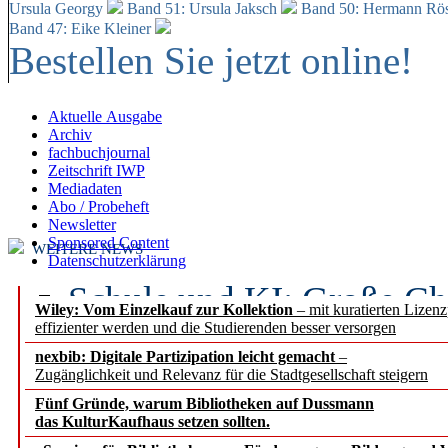
Ursula Georgy
Band 51: Ursula Jaksch
Band 50:
Hermann Rös
Band 47: Eike Kleiner
Bestellen Sie jetzt online!
Aktuelle Ausgabe
Archiv
fachbuchjournal
Zeitschrift IWP
Mediadaten
Abo / Probeheft
Newsletter
Sponsored Content
WEITERE NEWS
Datenschutzerklärung
Schule und KI: Große Ch
Wiley: Vom Einzelkauf zur Kollektion
– mit kuratierten Lizen
effizienter werden und die Studierenden besser versorgen
Voraussetzungen
nexbib: Digitale Partizipation leicht gemacht
–
Zugänglichkeit und Relevanz für die Stadtgesellschaft steigern
Erfolgreiches erstes Hal
Fünf Gründe, warum Bibliotheken auf Dussmann
Segment Research – Ausb
das KulturKaufhaus setzen sollten.