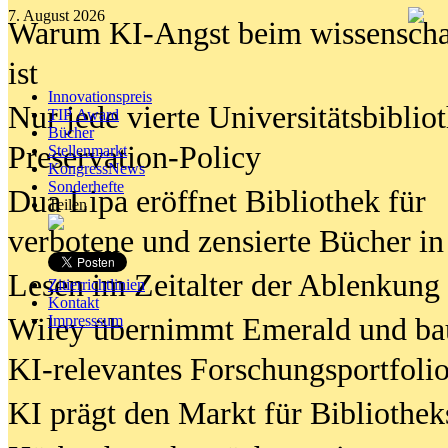
7. August 2026
Warum KI-Angst beim wissenschaft
ist
Innovationspreis
Nur jede vierte Universitätsbibliot
TIP Award
Bücher
Preservation-Policy
Stellenmarkt
KongressNews
Sonderhefte
Dua Lipa eröffnet Bibliothek für
Teilen
verbotene und zensierte Bücher in
Lesen im Zeitalter der Ablenkung
Zitierrichtlinien
Kontakt
Wiley übernimmt Emerald und ba
Impresssum
KI-relevantes Forschungsportfolio
KI prägt den Markt für Bibliothe