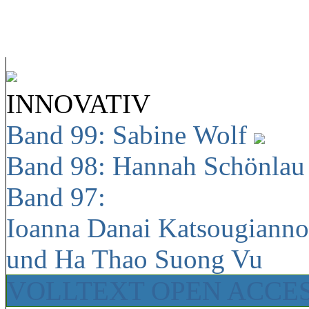
INNOVATIV
Band 99: Sabine Wolf
Band 98: Hannah Schönla
Band 97:
Ioanna Danai Katsougiann
und Ha Thao Suong Vu
VOLLTEXT OPEN ACCE