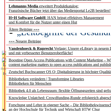
Lehmanns Media
erweitert Produktkatalog:
Künstliche Intelligenz a
Französische Bücher jetzt über das Medienportal Le2B bestellen!
besser zu verstehen
H+H Software GmbH
: HAN bringt effektives Management
und Komfort für die Nutzer unter einen Hut
„Leitbegriffe der Gesund
Ältere Beiträge »»»
des BIÖG erscheinen Ope
««« Neuere Beiträge
Vandenhoeck & Ruprecht
Verlage: Unsere eLibrary in neuem 
und mit verbesserter Benutzeroberfläche!
Aktuelles aus
Boosting Open Access Publications with Content Marketing – 
L
content marketing matters to open access publications and publish
ibrary
Zeutschel Buchscanner OS Q: Digitalisierung in höchster Qualitä
Essentials
Bibliotheken verändern | Transforming Libraries
Bibliotheken für Menschen
Bibliothek 4.0 als Lebensraum: flexible Öffnungszeiten sind gefra
Knowledge Unlatched: Crowdfunding-Runde erfolgreich abgesc
Forschung und Lehre in eigener Sache – Die Bibliothekwissensc
an der Hochschule für Technik und Wirtschaft HTW Chur